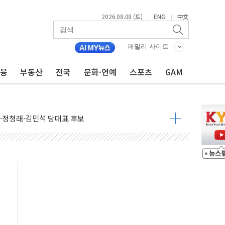
2026.08.08 (토)
ENG
中文
|
|
패밀리 사이트
금융
부동산
전국
문화·연예
스포츠
GAM
산사태 주의보'...경북도, 호우 피해·통제구간 없어
%p' 차 재역전 성공...金 45.42% vs 鄭 44.56%
·정청래·김민석 당대표 후보
 정청래에 승리...47.75% vs 42.08%
과 발표...김민석 47.75% 정청래 42.08%
표...김민석 45.09% 정청래 43.27% 송영길 11.63%
표...김민석 52.64% 정청래 39.89% 송영길 7.47%
0~8.14)
…공습 한계·탄약 부족 현실화
50㎜ 폭우…강원 동해안 강한 비 이어져