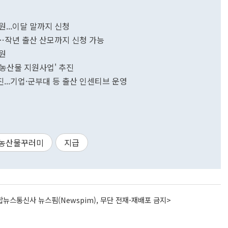
...이달 말까지 신청
…작년 출산 산모까지 신청 가능
원
경농산물 지원사업' 추진
...기업·군부대 등 출산 인센티브 운영
농산물꾸러미
지급
뉴스통신사 뉴스핌(Newspim), 무단 전재-재배포 금지>