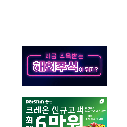
 환경미화원 수거차에 치여 사망
동…60대 남성 2명 숨져
보는 일 없게"…'결혼 페널티' 22개 과제 손본다
터보트 전복…1명 사망·1명 실종
의 날 참석..."국제적 시민 연대로 목소리 내야"
 실종 60대 나흘만에 숨진 채 발견
 살해 10대 아들 체포
' 받아친 정청래…제주 연설서 신경전 고조
지시…與 "적극 환영"·野 "졸속 국정"