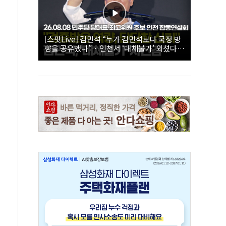
[스팟Live] 김민석 “누가 김민석보다 국정 방
향을 공유했나”…인천서 ‘대체불가’ 외쳤다 |
26.08.08 더불어민주당 당대표·최고위원 후
보 인천 합동연설회