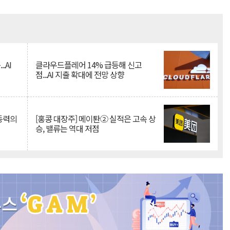
Mute
.AI
클라우드플레어 14% 급등해 신고
점...AI 지출 확대에 전망 상향
 동력의
[홍콩 대장주] 메이퇀② 실적은 고속 상
승, 밸류는 역대 저점