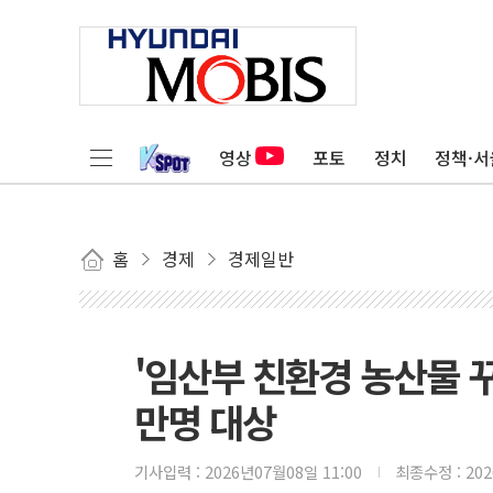
영상
포토
정치
정책·서
홈
경제
경제일반
'임산부 친환경 농산물 
만명 대상
기사입력 :
2026년07월08일 11:00
최종수정 :
20