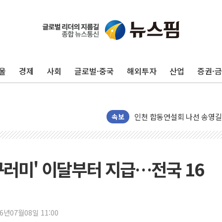
울
경제
사회
글로벌·중국
해외투자
산업
증권·
울진·영덕 '호우특보'-포항 '
[종합] 김민석, 정청래에 '0.86
인천 합동연설회 나선 송영길
김민석, 2주차 제주·인천 경선서
속보
인사하는 김민석 당대표 후보
[속보] 민주, 제주·인천 경선 결
[속보] 민주, 인천 경선 결과 발
꾸러미' 이달부터 지급…전국 16
[속보] 민주, 제주 경선 결과 발
이번주 국내 주요 금융일정(8.1
美, 이란전 출구전략 만지작
26년07월08일 11:00
강릉·동해·삼척 시간당 최대 