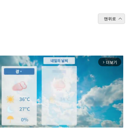
맨위로
더보기
arrow_forward_ios