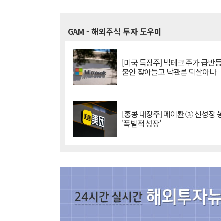
GAM
- 해외주식 투자 도우미
[미국 특징주] 빅테크 주가 급반등..
불안 잦아들고 낙관론 되살아나
[홍콩 대장주] 메이퇀 ③ 신성장
'폭발적 성장'