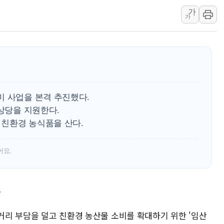
가
폐기물 수거하다 참변…60대
가
서울 중랑구 주택가서 흉기 난
李대통령 "결혼 때문에 손해 
여수 오동도 인근 해상서 모
추미애, '위안부' 피해자 기림
인천 선재도 갯벌서 해루질 중
미 사업을 본격 추진했다.
인천서 말다툼 중 어머니 흉기
 상당을 지원한다.
'화합' 꺼낸 김민석에 '뻔뻔
개 친환경 농식품을 산다.
李대통령, ISA 개편 재검토 
어요.
문
먹거리 부담을 덜고 친환경 농산물 소비를 확대하기 위한 '임산