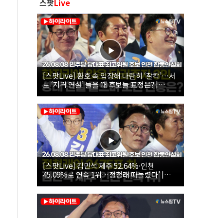
스팟
Live
[스팟Live] 환호 속 입장해 나란히 ‘찰칵’…서
로 ‘저격 연설’ 들을 때 후보들 표정은? |
26.08.08 더불어민주당 당대표·최고위원 후
보 인천 합동연설회
[스팟Live] 김민석 제주 52.64%·인천
45.09%로 연속 1위…정청래 따돌렸다’ |
26.08.08 더불어민주당 당대표·최고위원 후
보 인천 합동연설회