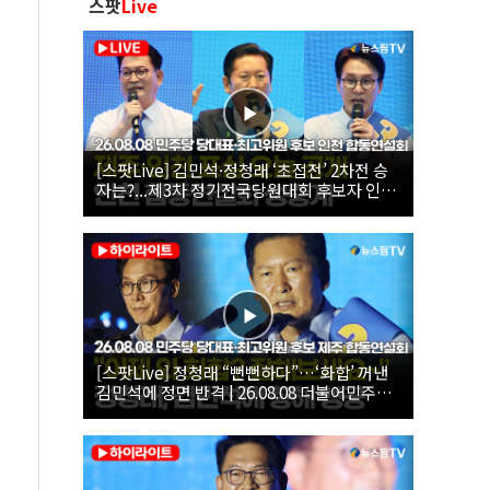
스팟
Live
[스팟Live] 김민석·정청래 ‘초접전’ 2차전 승
자는?...제3차 정기전국당원대회 후보자 인천
합동연설회 생중계 | 26.08.08
[스팟Live] 정청래 “뻔뻔하다”…‘화합’ 꺼낸
김민석에 정면 반격 | 26.08.08 더불어민주당
당대표·최고위원 후보 제주 합동연설회