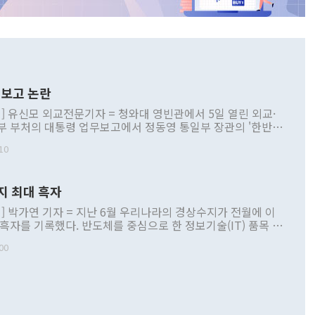
보고 논란
] 유신모 외교전문기자 = 청와대 영빈관에서 5일 열린 외교·
부 부처의 대통령 업무보고에서 정동영 통일부 장관의 '한반도
 구상'과 업무보고 발언이 논란을 빚고 있다. 이날 정 장관의
10
정부 내 조율을 거치지 않은 사안을 정책으로 추진하겠다고 공
는가 하면 사실 관계에 맞지 않은 설명도 있었다. 이재명 대통
로 신중을 기해 달라고 경고했고, 조현 외교부 장관은 '이상
지 최대 흑자
 근거한 비현실적 구상'이라는 비판을 내놨다. 그동안 정 장
책 관련 발언이 물의를 빚은 적은 여러 번 있지만 대통령과 유
] 박가연 기자 = 지난 6월 우리나라의 경상수지가 전월에 이
이 공개적으로 부정적 입장을 표명한 것은 이례적이다. 정 장
 흑자를 기록했다. 반도체를 중심으로 한 정보기술(IT) 품목 수
대북 접근법과 월권을 제어해야 한다는 목소리도 높아지고 있
간 상품수출이 처음으로 1000억달러를 넘어선 영향이다. [자
00
 따르
기자간담회를 하고 있다. [사진=통일부] 2026.07.23 ◆통일
 경상수지는 497억3000만달러 흑자로 집계됐다. 전월(386억
 넘어선 주장 정 장관은 이날 업무보고에서 '한반도 평화공존
)에 이어 두 달 연속 월간 기준 역대 최대 기록을 갈아치웠다.
 설명하면서 이재명 정부 2년차 핵심 과제로 상호 존중·평화
해 상반기 누적 경상수지 흑자는 1910억1000만달러를 기록
·핵 없는 한반도 등 3대 기본 방향을 제시했다. 정 장관은 "대
지 흑자를 견인한 것은 상품수지다. 6월 상품수지는 478억
언어는 멈춰야 한다"면서 주적 용어 대체를 주장했다. 지난 25