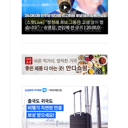
[스팟Live] “정청래 후보 그동안 고생 많이 했
습니다”…송영길, 연임에 선 긋기 | 26.08.08
더불어민주당 당대표·최고위원 후보 제주 합
동연설회