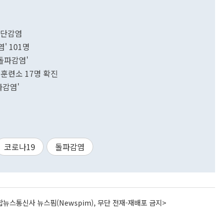
집단감염
' 101명
'돌파감염'
훈련소 17명 확진
파감염'
코로나19
돌파감염
뉴스통신사 뉴스핌(Newspim), 무단 전재-재배포 금지>