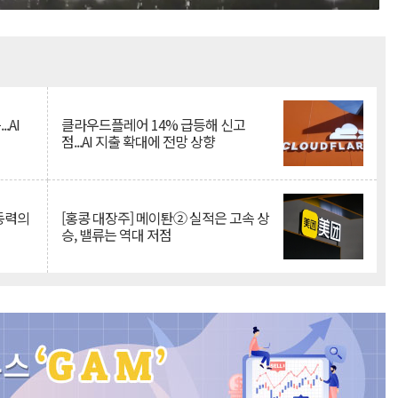
Mute
.AI
클라우드플레어 14% 급등해 신고
점...AI 지출 확대에 전망 상향
 동력의
[홍콩 대장주] 메이퇀② 실적은 고속 상
승, 밸류는 역대 저점