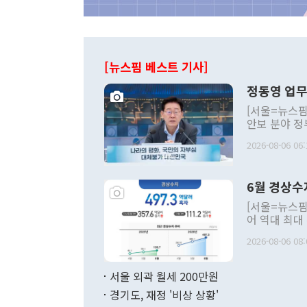
[뉴스핌 베스트 기사]
정동영 업무
[서울=뉴스핌
안보 분야 정
평화공존 발전
2026-08-06 06:
발언 중에는 
언한 것이 있
령은 공개적으
6월 경상수
주의적 희망에
관의 대북 정
[서울=뉴스핌
관 부처 장관
어 역대 최대
관의 무리한 
출 호조로 월
다. [정동영 통일부 장관이 지난달 23일 오후 서울 종로구 정부서울청사에
2026-08-06 08:
료=한국은행] 한국은행이 6일 발표한 '2026년 6월 국제수지(잠정)'에
서 취임 1주년 
면 지난 6월
부 장관 권한
1000만달러
서울 외곽 월세 200만원
발전 구상'을
이에 따라 올
적 갈등 해결
경기도, 재정 '비상 상황'
했다. 경상수
결과 혐오의 