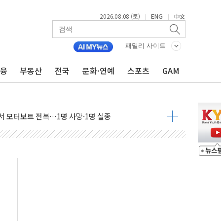
2026.08.08 (토)
ENG
中文
|
|
(8.10~8.14)
만지작…공습 한계·탄약 부족 현실화
패밀리 사이트
 최대 50㎜ 폭우…강원 동해안 강한 비 어어져
금융
부동산
전국
문화·연예
스포츠
GAM
…60대 환경미화원 수거차에 치여 사망
흉기 난동…60대 남성 2명 숨져
손해 보는 일 없게"…'결혼 페널티' 22개 과제 손본다
서 모터보트 전복…1명 사망·1명 실종
자 기림의 날 참석..."국제적 시민 연대로 목소리 내야"
질 중 실종 60대 나흘만에 숨진 채 발견
 흉기 살해 10대 아들 체포
 '뻔뻔' 받아친 정청래…제주 연설서 신경전 고조
재검토 지시…與 "적극 환영"·野 "졸속 국정"
주의보…10일까지 최대 3.5m 높은 물결
사망 23명…정부, 비상대응기구 가동