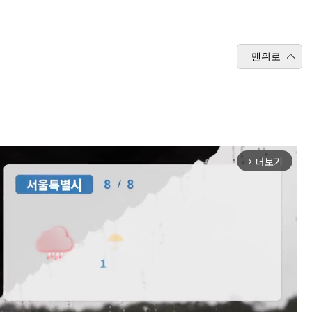
맨위로
더보기
arrow_forward_ios