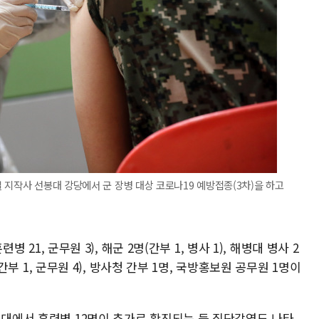
 지작사 선봉대 강당에서 군 장병 대상 코로나19 예방접종(3차)을 하고
련병 21, 군무원 3), 해군 2명(간부 1, 병사 1), 해병대 병사 2
명(간부 1, 군무원 4), 방사청 간부 1명, 국방홍보원 공무원 1명이
육대에서 훈련병 12명이 추가로 확진되는 등 집단감염도 나타