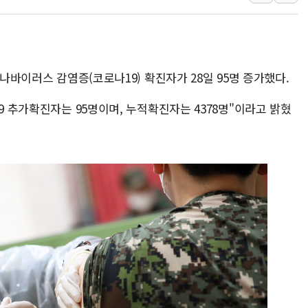
中 전방위 아파트 부양
인제 용대리 계곡서 수
동해시, 11~14일 '
로나바이러스 감염증(코로나19) 확진자가 28일 95명 증가했다.
강원 중·남부 동해안 
청양 밭에서 일하던 9
9 추가확진자는 95명이며, 누적확진자는 4378명"이라고 밝혔
폭염에 車 운전면허 기