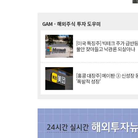
GAM
- 해외주식 투자 도우미
[미국 특징주] 빅테크 주가 급반등..
불안 잦아들고 낙관론 되살아나
[홍콩 대장주] 메이퇀 ③ 신성장
'폭발적 성장'