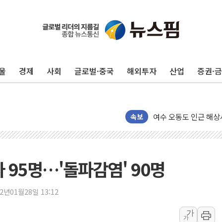
이번주 국내 주요 금융일정
美, 이란전 출구전략 
강릉·동해·삼척 시간당
울
경제
사회
글로벌·중국
해외투자
산업
증권·
폐기물 수거하다 참변
서울 중랑구 주택가서 
李대통령 "결혼 때문에 
여수 오동도 인근 해상
속보
추미애, '위안부' 피해
인천 선재도 갯벌서 해루
인천서 말다툼 중 어머니
 95명…'돌파감염' 90명
'화합' 꺼낸 김민석에
李대통령, ISA 개편 
22년01월28일 13:12
동해중부 전 해상 풍랑
가
가
연일 폭염에 온열질환 