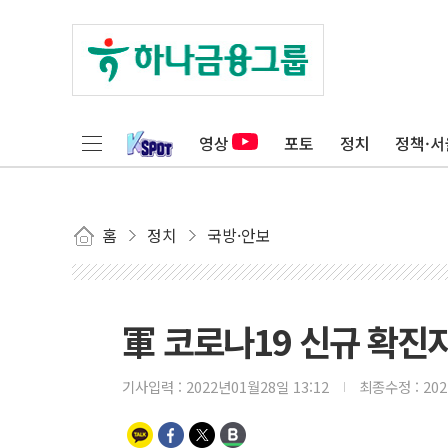
영상
포토
정치
정책·서
홈
정치
국방·안보
軍 코로나19 신규 확진자
기사입력 :
2022년01월28일 13:12
최종수정 :
20