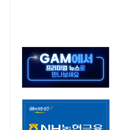
, 수도 베이징도 부동산 규제 철폐
위 상승으로 피서객 7명 고립…전원 구조
별똥별 멍' 운영…페르세우스 유성우 관측
시간당 50mm 이상 폭우…호우경보 발효
0대 숨져…온열질환 여부 조사
능시험 오전 집중 편성…체감온도 38도 넘으면 중단