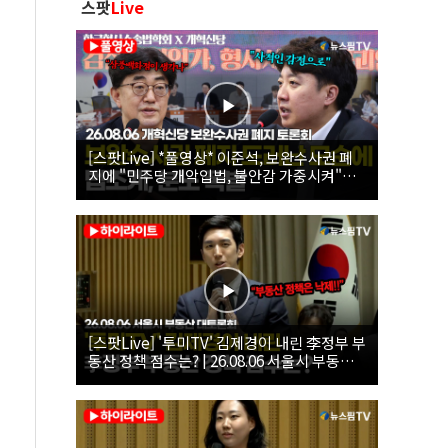
스팟
Live
[스팟Live] *풀영상* 이준석, 보완수사권 폐
지에 "민주당 개악입법, 불안감 가중시켜"｜
26.08.06 개혁신당 보완수사권 폐지 토론회
[스팟Live] '투미TV' 김제경이 내린 李정부 부
동산 정책 점수는? | 26.08.06 서울시 부동산
대토론회