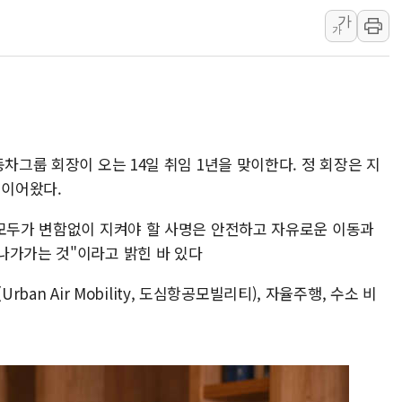
가
양주 섬유염색공장서 화재 1명 중상…
가
김정관 산업부 장관 "주 52시간 손봐
해군 1함대 창설 80주년…지역과 함께
[3보] 북, 원산서 동해로 단거리 탄도
우크라 드론 전술, 중남미 콜롬비아에
동해해경, 독도 해상서 부유물 감긴 
차그룹 회장이 오는 14일 취임 1년을 맞이한다. 정 회장은 지
주한미군 "오산기지 누출, 백린 아닌 
 이어왔다.
구미 폐염산처리업체서 불 2시간30여
 모두가 변함없이 지켜야 할 사명은 안전하고 자유로운 이동과
해군과 함께하는 '불금전파, 송정' 시
나가가는 것"이라고 밝힌 바 있다
Urban Air Mobility, 도심항공모빌리티), 자율주행, 수소 비