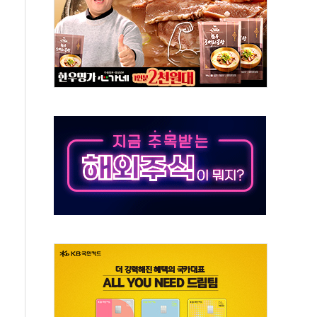
대응 1단계 진압 중
야, 경쟁상대 中과 비교해야"
하는 '선봉'의 대민 봉사
미사일 1발 발사… 올해 10번째·42일 만 도발
 새 안보 위기… 반군·마약카르텔이 습득해 전투 활용
어선 구조
무해한 표면 부식 물질"
분만에 진화...외국인 노동자 숨져
즌2