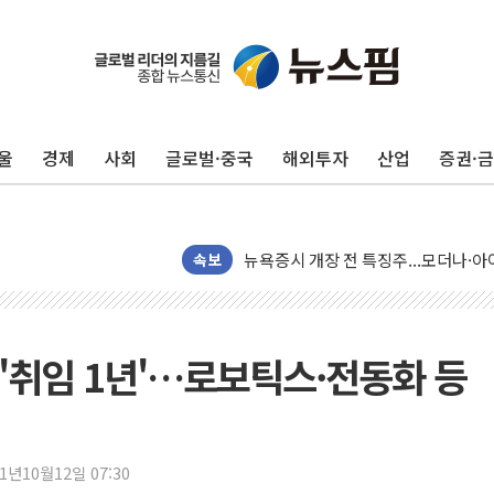
울
경제
사회
글로벌·중국
해외투자
산업
증권·
리투아니아 국방 "러, 우크라 드론으로
구광모, 내주 실리콘밸리서 젠슨 황 
뉴욕증시 개장 전 특징주...모더나
김정관 장관 "영업이익 N% 성과급
속보
뉴욕증시 프리뷰, 미 주가선물 AI주
청와대, 북한 단거리 탄도미사일 발사
금값 7주 만에 최고…美 고용 둔화·
'취임 1년'…로보틱스·전동화 등
[인도증시] 중동 긴장 완화에 실적 호
러, 1인칭시점 드론으로 우크라 민간
[베트남 증시] 지수 하락 속 'DGC
21년10월12일 07:30
'월가의 황제' 다이먼 "금융시장 레