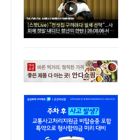
[스팟Live] "전셋집 구하려다 월세 선택"...사
회에 첫발 내디딘 청년의 한탄 | 26.08.06 서울
시 부동산 대토론회