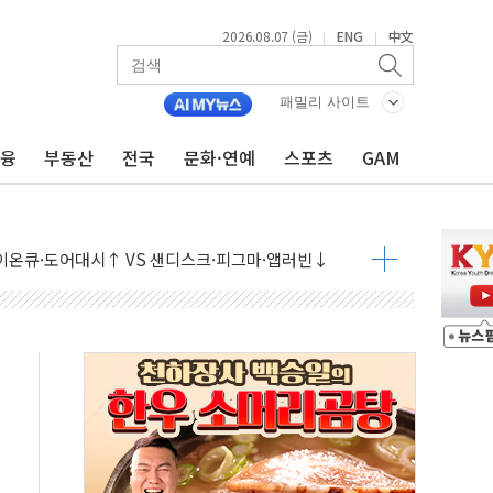
2026.08.07 (금)
ENG
中文
|
|
패밀리 사이트
금융
부동산
전국
문화·연예
스포츠
GAM
 나토 회원국 공격 검토… 거짓 깃발 작전"
재회…로봇·AI 데이터센터·모빌리티 구체화
·아이온큐·도어대시↑ VS 샌디스크·피그마·앱러빈↓
 반대…상법·자본시장법 개정 논의"
 차익실현 속 혼조세...웨스턴디지털·샌디스크↓
에 긴급 안보 점검회의
호르무즈 재개방 기대에 강세
조까지, 상승...호실적 보고 기업 상승세 뚜렷
인 '사파리' 공격… 시민들 공포감 극대화 전략
' 임시 주총 기대감에 홀로 상한가…마진 잔액은 사상 최고
버리지 위험수위…숨은 차입이 더 큰 변수"