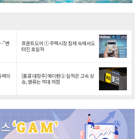
Mute
…"변
프론트도어 ① 주택시장 침체 속에서도
터진 호실적
 동력의
[홍콩 대장주] 메이퇀② 실적은 고속 상
승, 밸류는 역대 저점