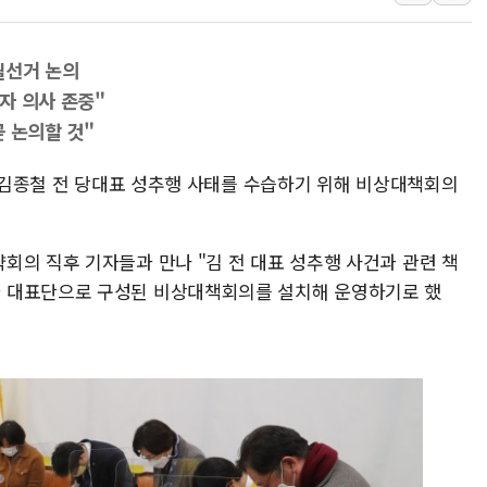
교보생명, '교보K
벼랑 끝 선 '동전
궐선거 논의
1순위보다 낮은 
자 의사 존중"
컴투스 '제우스: 오
 논의할 것"
네이버 클립, 시청
일 김종철 전 당대표 성추행 사태를 수습하기 위해 비상대책회의
서울 재건축·재개발
[인사] 공정거래
KDB생명 본입찰
회의 직후 기자들과 만나 "김 전 대표 성추행 사건과 관련 책
 대표단으로 구성된 비상대책회의를 설치해 운영하기로 했
반도체공학회 "R&
카카오, 2026년 
현대카드, 박재범·
[르포] 육군, 20