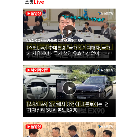
스팟
Live
[스팟Live] 李대통령 "국가폭력 피해자, 국가
가 치유해야…국가 책임 유효기간 없어"｜
26.08.07 국가폭력 피해자 위로 오찬
[스팟Live] 일상에서 장점이 더 돋보이는 '전
기 패밀리 SUV' 볼보 EX90