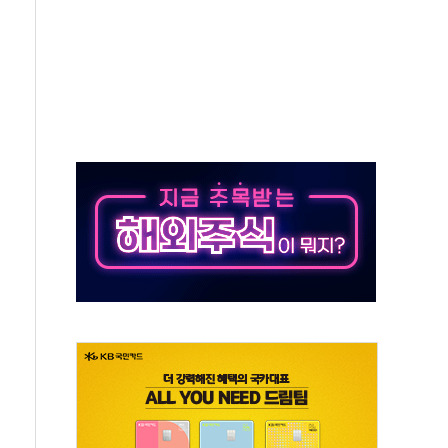
-맞춤건강보험' 6개월 배타적사용권 획득
주' 무더기 상폐 위기…관리종목 우려 지정예고 총 63개
특별공급 경쟁률… 실수요자 관심
만의 신' 26일 출시, 유저의 캐릭터가 AI로 플레이한다
 만으로 혜택 얻는 피드코인 이벤트 진행
 정상화시 5년 내 9만가구 순증...이주 대란도 제한적
위원회
 3파전…한화·흥국·한투 참여
D직 주 52시간제 개선해야…기술격차 확대 막아야"
임금협약 타결…연봉 6.3% 인상
실리카겔 등 8~9월 공연 라인업 공개
31년까지 3개 보급단 '1등급 스마트 물류센터' 전환