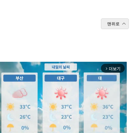
맨위로
더보기
arrow_forward_ios