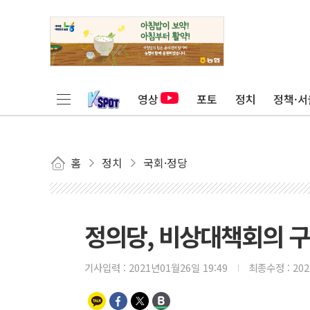
영상
포토
정치
정책·서
홈
정치
국회·정당
정의당, 비상대책회의 구
기사입력 :
2021년01월26일 19:49
최종수정 :
20