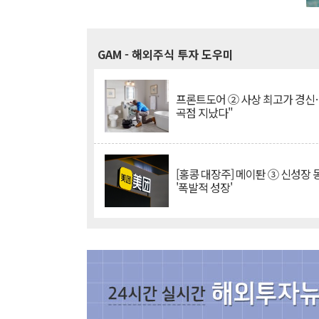
GAM
- 해외주식 투자 도우미
프론트도어 ② 사상 최고가 경신
곡점 지났다"
[홍콩 대장주] 메이퇀 ③ 신성장
'폭발적 성장'