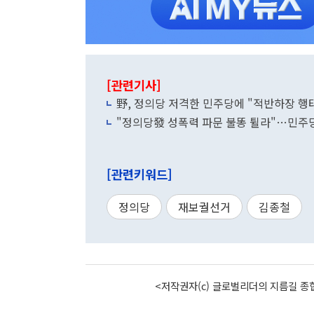
[관련기사]
野, 정의당 저격한 민주당에 "적반하장 행
"정의당發 성폭력 파문 불똥 튈라"…민주당
[관련키워드]
정의당
재보궐선거
김종철
<저작권자(c) 글로벌리더의 지름길 종합