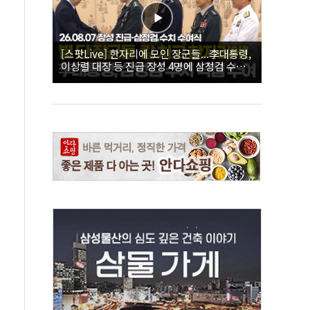
[스팟Live] 한자리에 모인 장군들...李대통령,
이상렬 대장 등 진급 장성 4명에 삼정검 수치
직접 수여｜26.08.07 장성 진급·삼정검 수치
수여식