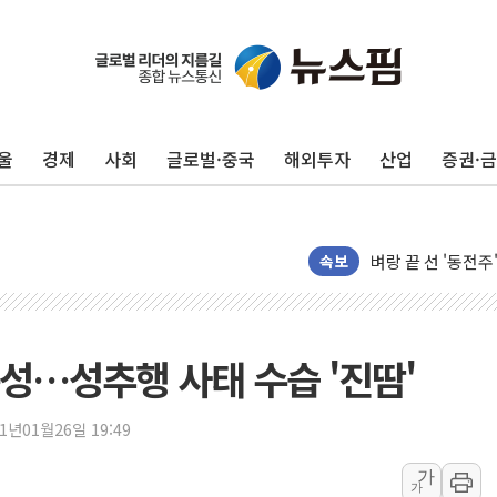
울
경제
사회
글로벌·중국
해외투자
산업
증권·
'변기 수리' 집주
속보
워트, 상반기 영업
프롬바이오, 10일
NH농협생명, 농작
성…성추행 사태 수습 '진땀'
아바코, 2분기 매출
랩지노믹스 "디엑솜
21년01월26일 19:49
보로노이, 폐암 치료
가
가
푸본현대생명, 육군