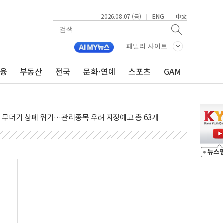
2026.08.07 (금)
ENG
中文
|
|
패밀리 사이트
금융
부동산
전국
문화·연예
스포츠
GAM
인에게 흉기 휘두른 30대 세입자…경찰, 현행범 체포
이익 30억원
 거래 재개…"재무구조 개편"
업 중 온열질환 보장…폭염기 신속 보상 강화
 120억원
과 美 암 진단 분야 독점 라이선스 계약"
제 'VRN11' 캐나다 IND 신청
 3군단과 군 장병 금융교육·전역 지원 협약