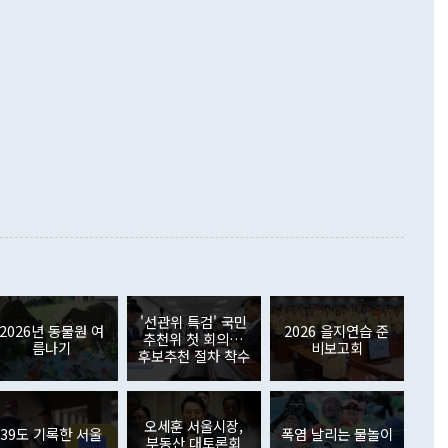
했다. 또 "현 시점에서 흘러간 선(先)비핵화만 되뇌는 것은
 처음으로 1000억달러를 넘어섰다. 상품수입은 644억8000만
 데 힘이 되지 않는다"고 주장했다. 정 장관은 또 "정전 체제
6% 늘었다. 통관 기준으로는 반도체 수출이 전년 동월 대비
로 바꾸는 논의에 착수하겠다"면서 "북·미 정상회담 견인과
증했고 컴퓨터·주변기기(SSD)는 282.7% 증가했다. IT 품목
화의 동력을 확보하기 위해 최선을 다할 것"이라고 말했다. 하
.4% 늘었으며 비IT 품목도 ▲석유제품(47.5%) ▲화공품
령은 정 장관의 구상에 대부분 제동을 걸었다. 이 대통령은 "평
▲철강제품(17.9%) ▲승용차(6.1%) 등을 중심으로 18.6% 증가
 정치적으로 악용되는 측면이 있다"며 "많이 조심하셔야 한
준 수입은 ▲원자재(30.5%) ▲자본재(35.3%) ▲소비재
다. 북한을 다른 이름으로 불러야 한다는 주장에는 "표현에 꼬
가 모두 늘었다. 서비스수지는 12억9000만달러 적자를 기록해 전
정쟁으로 휘몰아 들어가면 원래 하고자 했던 데에서 오히려 나
000만달러)보다 적자 폭이 확대됐다. 여행수지는 외국인 입국자
래될 수 있다"고 경고했다. 이 대통령은 남북 신뢰 구축을 위해
증료 인상 등에 따른 출국자 감소로 4억4000만달러 흑자를
합의를 선제적으로 복원해야 한다는 정 장관의 주장에 대해서도
지식재산권사용료수지는 전월 흑자에서 4억4000만달러 적자
대로 하는 게 과연 한반도의 평화와 안정에 플러스냐, 결론적
 본원소득수지는 배당소득을 중심으로 32억7000만달러 흑자
이 들 때도 있다"며 부정적으로 반응했다. 조현 외교부 장
월(21억7000만달러)보다 흑자 폭이 확대됐다. 배당소득수지
 사후 브리핑에서 정 장관이 언급한 '4자 회담'에 대해 "이상
이 늘어난 데다 전월 분기배당에 따른 기저효과로 배당지급이
 어떤 희망이라 하더라도 그건 아직 조율되지 않은 방법"이
6000만달러 흑자를 나타냈다. 금융계정 순자산은 6월 중 467
들께서 디스카운트해 주시면 좋겠다"고 선을 그었다. 정 장관
러 증가해 월간 기준 역대 최대 증가 폭을 기록했다. 종전 최대
아 블라디보스토크에서 열리는 '동방경제포럼(EEF)'을 언급하
월(369억9000만달러)을 넘어선 것이다. 직접투자에서는 내국
원에서 (참석을) 검토하고 있다"고 발언한 데 대해서도 조 장관
가 80억1000만달러, 외국인의 국내투자가 46억3000만달러
'선관위 특검' 국민
외교부의 몫"이라며 "아직 거기까지 진도가 나가지 않았다"고
2026년 동물원 여
2026 을지연습 준
. 증권투자에서는 외국인의 국내 주식 매도세가 이어졌다. 외
추천위 첫 회의…
름나기
비보고회
장관이 이날 소개한 대북 구상과 설명은 정부 내 조율을 거치지
주식 투자는 차익실현 매도 등의 영향으로 316억1000만달러
후보추천 절차 착수
서 문제가 있다. 특히 주적 표현 대체와 국호 사용, 9·19 군
(-310억5000만달러)에 이어 역대 최대 순매도 기록을 다시
 4자회담 추진 등은 통일부 장관이 결정할 사안이 아니어서 월
국인의 국내 채권투자는 세계국채지수(WGBI) 자금 유입에도
이 나오고 있다. 이 대통령은 정 장관의 업무보고를 듣고 난
도래 영향으로 증가 폭이 줄어든 52억9000만달러를 기록했
무보고에 발표했다고 승인난 건 아니다"라고 재차 확인했다. 정
오세훈 서울시장,
 해외 증권투자는 주식을 중심으로 35억6000만달러 증가했
39도 기록한 서울
폭염 날리는 물놀이
부동산 대토론회
통은 "정 장관의 발언 내용은 대부분 국가안전보장회의(NSC)