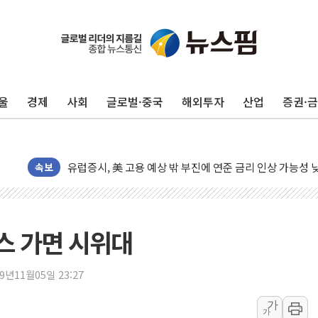
울
경제
사회
글로벌·중국
해외투자
산업
증권·
뉴욕증시, 고용 쇼크에 금리 인상 우려 후퇴…S&P500 
트럼프, 쿡 연준 이사 해임 재추진…"26일까지 의혹 소명"
유럽증시, 美 고용 예상 밖 부진에 연준 금리 인상 가능성 
속보
미 연준 매파 기세 꺾이나…고용 감소에 9월 동결 전망 우
[종합] 이슬람 수니파 3국, '공동방위협정' 체결… 이스라
트럼프, 백신·자폐증 행정명령 검토…"이르면 다음 주"
스 가면 시위대
美 항소법원, 백악관 무도회장 공사 중단 명령…트럼프 제
이란 핵심 원유 수출항 '하르그섬', 최근 1주일 이상 '올스
19년11월05일 23:27
美 고용 쇼크에 엔화 장중 급등…시장은 "또 개입했나" 촉
[AI MY 뉴스] 뉴욕 반도체주 프리뷰...美 고용 쇼크에 반도
가
가