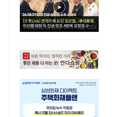
[스팟Live] 한자리에 모인 장군들...李대통령,
이상렬 대장 등 진급 장성 4명에 삼정검 수치
직접 수여｜26.08.07 장성 진급·삼정검 수치
수여식