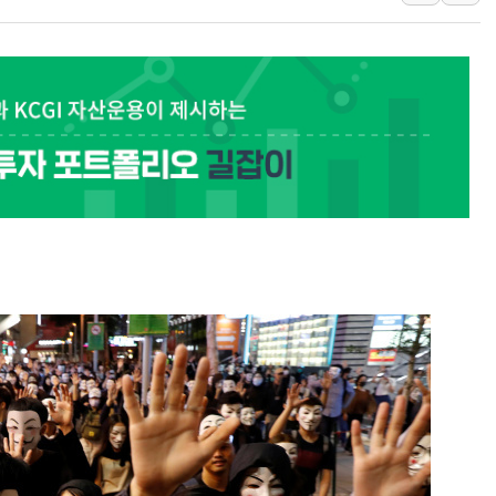
뉴욕증시 프리뷰, 美 고용 쇼크에 금리 인상 우려 후퇴…나
[종합] 美 7월 고용 2만3000명 감소 '쇼크'…9월 금리 인
[사진] 이슬람 수니파 3개국, 공동방위협정 체결
뉴욕증시 개장 전 특징주...아틀라시안·클라우드플레어
보훈부, 미 DPAA와 MOU… "6·25 미군 실종자 7359명
트럼프 "금리 내려야"…파월 때와 달리 워시엔 톤 낮춰
특정 정치인 측근 포항시 정책특보 내정설...포항시 '시끌'
李 "해남 태양광, 대한민국 다음 100년 밑거름…수도권 집
李 대통령, '6시간 마라톤 부동산 2차 회의' 주재… "전폭
트럼프, 中 겨냥 폴리실리콘 관세 15% 부과…美 태양광주