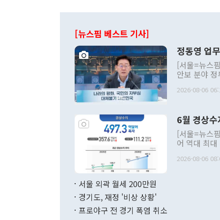
[뉴스핌 베스트 기사]
정동영 업무
[서울=뉴스핌
안보 분야 정
평화공존 발전
2026-08-06 06:
발언 중에는 
언한 것이 있
령은 공개적으
6월 경상수
주의적 희망에
관의 대북 정
[서울=뉴스핌
관 부처 장관
어 역대 최대
관의 무리한 
출 호조로 월
다. [정동영 통일부 장관이 지난달 23일 오후 서울 종로구 정부서울청사에
2026-08-06 08:
료=한국은행] 한국은행이 6일 발표한 '2026년 6월 국제수지(잠정)'에
서 취임 1주년 
면 지난 6월
부 장관 권한
1000만달러
서울 외곽 월세 200만원
발전 구상'을
이에 따라 올
적 갈등 해결
경기도, 재정 '비상 상황'
했다. 경상수
결과 혐오의 
9000만달러
프로야구 전 경기 폭염 취소
년간의 CVI
지 기준 상품