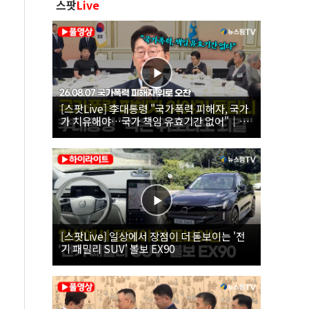
스팟
Live
[스팟Live] 李대통령 "국가폭력 피해자, 국가
가 치유해야…국가 책임 유효기간 없어"｜
26.08.07 국가폭력 피해자 위로 오찬
[스팟Live] 일상에서 장점이 더 돋보이는 '전
기 패밀리 SUV' 볼보 EX90