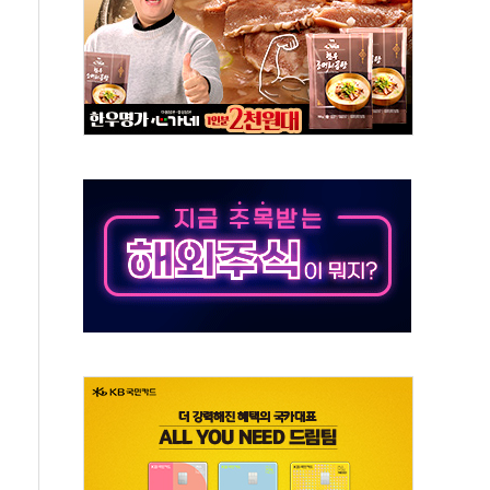
스닥 선물 1%대 상승
상 기대 후퇴
·태양광주↑ VS 트레이드데스크·웬디스↓
 끝까지 찾겠다"
중 완화 전환점"
적 공급 확대·속도전 총력"
 급등