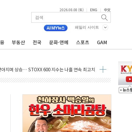
2026.08.08 (토)
ENG
中文
|
|
패밀리 사이트
금융
부동산
전국
문화·연예
스포츠
GAM
최고치
 요구
낮아지며 상승… STOXX 600 지수는 나흘 연속 최고치
세
엘·이란 위협에 맞설 자체 억지력 강화
동
톱'… 美 해상봉쇄 영향
각
체주 '활짝'