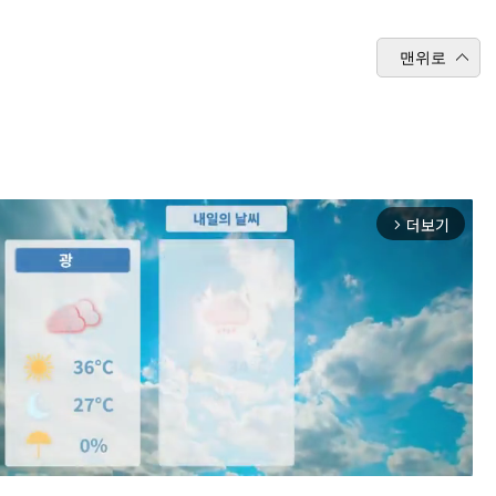
맨위로
더보기
arrow_forward_ios