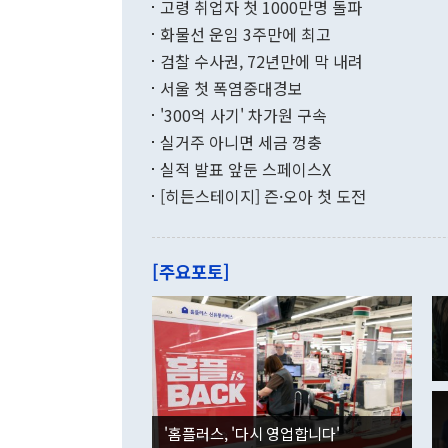
고령 취업자 첫 1000만명 돌파
무너졌다고도 
며 월간 기준
현실을 바꾸는
달러로 38.
화물선 운임 3주만에 최고
를 평화 체제
196.9% 급
검찰 수사권, 72년만에 막 내려
함께 4자 대
수출은 160
지만 이 대통
서울 첫 폭염중대경보
(18.6%) 
화공존 정책이
했다. 통관 기
'300억 사기' 차가원 구속
다"고 지적했
(16.4%)
투리가 잡혀 
실거주 아니면 세금 껑충
월(-10억9
쁜 상황이 초
증가와 유류할
실적 발표 앞둔 스페이스X
9·19 군사
기록했지만 
[히든스테이지] 즌·오아 첫 도전
"우리의 선의
로 전환됐다.
으로 약간의 의문
를 기록해 전
관은 업무보고
는 배당수입
주의에 근거한
줄면서 25억
[주요포토]
라며 "여러분
억1000만달
이 9월 러시
였던 올해 3
며 "정부 차
인의 해외투자
은 "그것은 
각각 증가했다
잘랐다. 정 
국인의 국내 
않았다는 점에
감소하며 전월
사합의 복원,
경신했다. 외
권이라는 지적
분기 말 만기
뒤 "여기 업
다. 내국인의
'홈플러스, '다시 영업합니다'
부의 한 소식