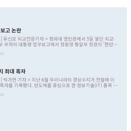
보고 논란
] 유신모 외교전문기자 = 청와대 영빈관에서 5일 열린 외교·
부 부처의 대통령 업무보고에서 정동영 통일부 장관의 '한반도
 구상'과 업무보고 발언이 논란을 빚고 있다. 이날 정 장관의
10
정부 내 조율을 거치지 않은 사안을 정책으로 추진하겠다고 공
는가 하면 사실 관계에 맞지 않은 설명도 있었다. 이재명 대통
로 신중을 기해 달라고 경고했고, 조현 외교부 장관은 '이상
지 최대 흑자
 근거한 비현실적 구상'이라는 비판을 내놨다. 그동안 정 장
책 관련 발언이 물의를 빚은 적은 여러 번 있지만 대통령과 유
] 박가연 기자 = 지난 6월 우리나라의 경상수지가 전월에 이
이 공개적으로 부정적 입장을 표명한 것은 이례적이다. 정 장
 흑자를 기록했다. 반도체를 중심으로 한 정보기술(IT) 품목 수
대북 접근법과 월권을 제어해야 한다는 목소리도 높아지고 있
간 상품수출이 처음으로 1000억달러를 넘어선 영향이다. [자
00
 따르
기자간담회를 하고 있다. [사진=통일부] 2026.07.23 ◆통일
 경상수지는 497억3000만달러 흑자로 집계됐다. 전월(386억
 넘어선 주장 정 장관은 이날 업무보고에서 '한반도 평화공존
)에 이어 두 달 연속 월간 기준 역대 최대 기록을 갈아치웠다.
 설명하면서 이재명 정부 2년차 핵심 과제로 상호 존중·평화
해 상반기 누적 경상수지 흑자는 1910억1000만달러를 기록
·핵 없는 한반도 등 3대 기본 방향을 제시했다. 정 장관은 "대
지 흑자를 견인한 것은 상품수지다. 6월 상품수지는 478억
언어는 멈춰야 한다"면서 주적 용어 대체를 주장했다. 지난 25
 흑자를 기록하며 전월에 이어 역대 최대를 다시 썼다. 국제수
D(완전하고 검증가능하며 되돌릴 수 없는 비핵화) 구도는 이미
수출은 1123억7000만달러로 전년 동월 대비 84.5% 증가하