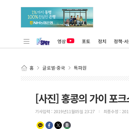
영상
포토
정치
정책·서
홈
글로벌·중국
특파원
[사진] 홍콩의 가이 포크
기사입력 :
2019년11월05일 23:27
최종수정 :
20