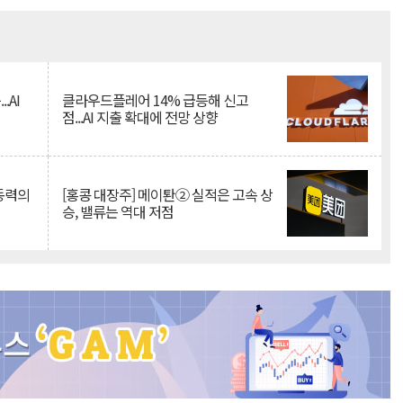
Mute
.AI
클라우드플레어 14% 급등해 신고
점...AI 지출 확대에 전망 상향
 동력의
[홍콩 대장주] 메이퇀② 실적은 고속 상
승, 밸류는 역대 저점