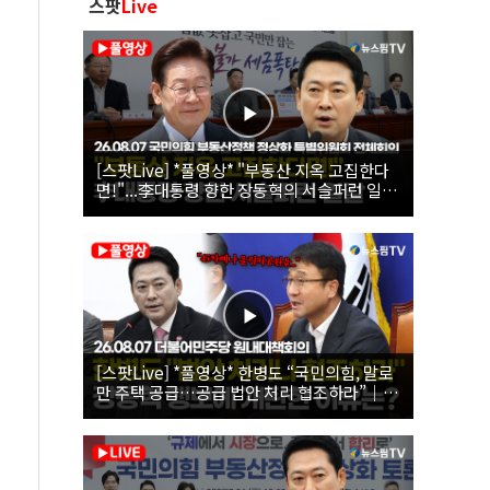
스팟
Live
[스팟Live] *풀영상* "부동산 지옥 고집한다
면!"...李대통령 향한 장동혁의 서슬퍼런 일갈
| 26.08.07 국민의힘 부동산정책 정상화 특별
위원회 전체회의
[스팟Live] *풀영상* 한병도 “국민의힘, 말로
만 주택 공급…공급 법안 처리 협조하라”｜
26.08.07 더불어민주당 원내대책회의