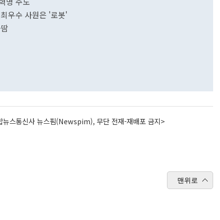
혁명 주도
 최우수 사원은 '로봇'
슬땀
뉴스통신사 뉴스핌(Newspim), 무단 전재-재배포 금지>
맨위로