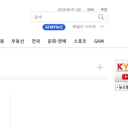
2026.08.07 (금)
ENG
中文
|
|
불 진화...인명피해 없어
패밀리 사이트
06건 공매
금융
부동산
전국
문화·연예
스포츠
GAM
X90…'올 터치'는 호불호
시간36분만에 주불진화....인명피해 없어
…자료는 전·현직 직원으로부터 확보"
가자 3만 명 돌파
선 운항허가 취득...중국 노선 다변화
 창작자 지원 규모 2배 확대
...휴대폰 결제 최대 6000원 할인
고 제휴 전자책 요금제 출시
 호출 서비스