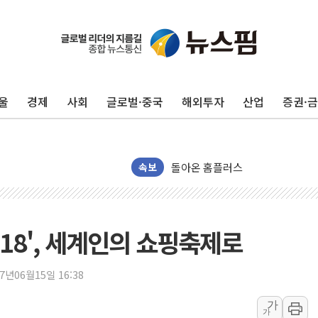
수박으로 여름 나는 하마
전남광주 구례 산불 32분 만에 주
캠코, 5918억원 규모 압류재산 15
울
경제
사회
글로벌·중국
해외투자
산업
증권·
[시승기] 공간·승차감 잡은 볼보 E
가오픈한 홈플러스
돌아온 홈플러스
[종합] 청도 흥선리 야산 산불 1
속보
한미 법카 제보자 "신동국과 무관
라인게임즈, '콰이어트' 테스트 참
에어로케이항공, 청주-중국 청두 노
618', 세계인의 쇼핑축제로
네이버, AI 브리핑 도입 후 블로그
SKT, '8월 월간 럭키 페스타' 실시
17년06월15일 16:38
LG헬로비전 '헬로모바일', 교보문
가
가
KTis, 02-114로 카카오 T 택시