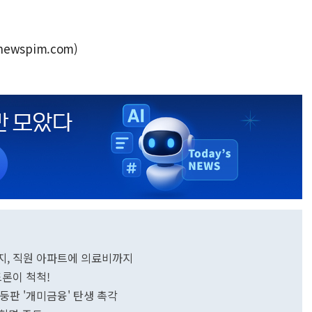
ewspim.com)
中징둥 파격적 복지, 직원 아파트에 의료비까지
드론이 척척!
징둥판 '개미금융' 탄생 촉각