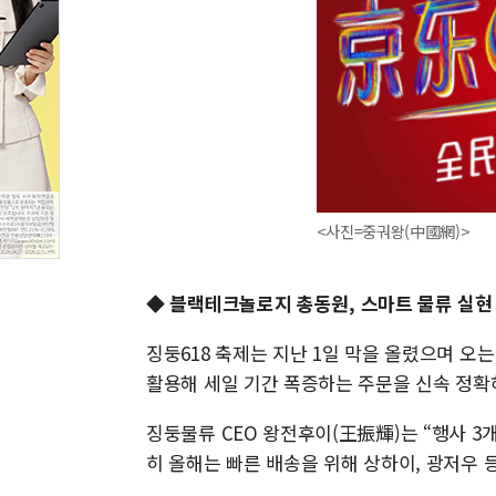
<사진=중궈왕(中國網)>
◆
블랙테크놀로지 총동원, 스마트 물류 실현
징둥618 축제는 지난 1일 막을 올렸으며 오
활용해 세일 기간 폭증하는 주문을 신속 정확
징둥물류 CEO 왕전후이(王振輝)는 “행사 3
히 올해는 빠른 배송을 위해 상하이, 광저우