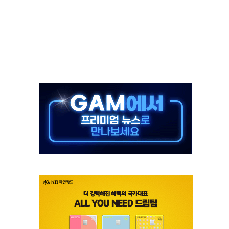
..지역축제 '불금전파, 송정'과 상생
비 본격화…'AI 데이터 기반 메디테크 혁신허브' 구상
로 출입 통제
추돌…1명 심정지·5명 부상
..진화헬기 3대 투입
 항소심도 징역 3년