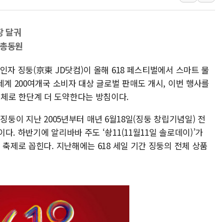
해군1함대 '창설 80주년' 기념식.
원주시, 첨단의료복합단지 지정 준
장 달궈
삼척시, 무건리 이끼폭포 생태탐방
 총동원
전남광주 화정역 인근 도로 4중 
인자 징둥(京東 JD닷컴)이 올해 618 페스티벌에서 스마트 물
청도 문수리 야산서 산불 진화 중.
세계 200여개국 소비자 대상 글로벌 판매도 개시, 이번 행사를
'해병 순직 책임' 임성근 전 사단장
체로 한단계 더 도약한다는 방침이다.
은 징둥이 지난 2005년부터 매년 6월18일(징둥 창립기념일) 전
. 하반기에 알리바바 주도 ‘솽11(11월11일 솔로데이)’가
 축제로 꼽힌다. 지난해에는 618 세일 기간 징둥의 전체 상품