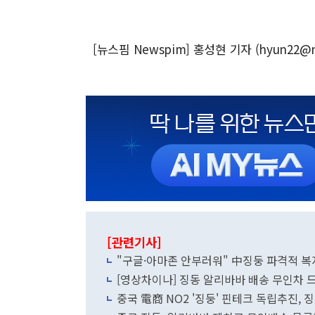
[뉴스핌 Newspim] 홍성현 기자 (hyun22@n
[관련기사]
"구글·아마존 안부러워" 
[영상차이나] 징동 알리바바 배송 무인차 
중국 電商 NO2 '징둥' 핀테크 독립추진, 