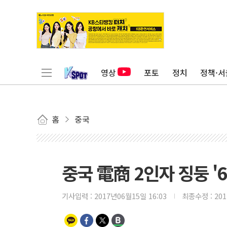
영상
포토
정치
정책·서
홈
중국
중국 電商 2인자 징둥 '
기사입력 :
2017년06월15일 16:03
최종수정 :
20