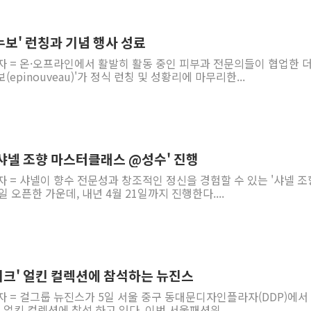
보' 런칭과 기념 행사 성료
자 = 온·오프라인에서 활발히 활동 중인 피부과 전문의들이 협업한 
epinouveau)'가 정식 런칭 및 성황리에 마무리한...
'샤넬 조향 마스터클래스 @성수' 진행
자 = 샤넬이 향수 전문성과 창조적인 정신을 경험할 수 있는 '샤넬 조
 오픈한 가운데, 내년 4월 21일까지 진행한다....
2024 S/S 서울패션위크' 얼킨 컬렉션에 참석하는 뉴진스
자 = 걸그룹 뉴진스가 5일 서울 중구 동대문디자인플라자(DDP)에서
크' 얼킨 컬렉션에 참석 하고 있다. 이번 서울패션위...