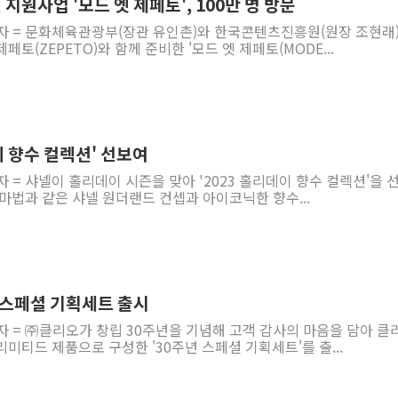
지원사업 '모드 엣 제페토', 100만 명 방문
기자 = 문화체육관광부(장관 유인촌)와 한국콘텐츠진흥원(원장 조현래
토(ZEPETO)와 함께 준비한 '모드 엣 제페토(MODE...
이 향수 컬렉션' 선보여
자 = 샤넬이 홀리데이 시즌을 맞아 '2023 홀리데이 향수 컬렉션'을 
마법과 같은 샤넬 원더랜드 컨셉과 아이코닉한 향수...
 스페셜 기획세트 출시
자 = ㈜클리오가 창립 30주년을 기념해 고객 감사의 마음을 담아 클
미티드 제품으로 구성한 '30주년 스페셜 기획세트'를 출...