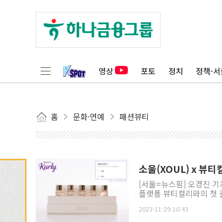
영상
포토
정치
정책·서
홈
문화·연예
패션뷰티
소울(XOUL) x 뷰
[서울=뉴스핌] 오경진 기
플랫폼 뷰티컬리와의 첫 콜
2023-11-29 10:43