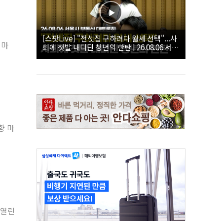
[스팟Live] "전셋집 구하려다 월세 선택"...사
더마
회에 첫발 내디딘 청년의 한탄 | 26.08.06 서울
시 부동산 대토론회
향 마
 열린