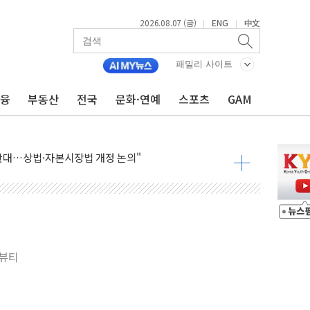
2026.08.07 (금)
ENG
中文
|
|
패밀리 사이트
금융
부동산
전국
문화·연예
스포츠
GAM
재회…로봇·AI 데이터센터·모빌리티 구체화
·아이온큐·도어대시↑ VS 샌디스크·피그마·앱러빈↓
 반대…상법·자본시장법 개정 논의"
 차익실현 속 혼조세...웨스턴디지털·샌디스크↓
에 긴급 안보 점검회의
호르무즈 재개방 기대에 강세
조까지, 상승...호실적 보고 기업 상승세 뚜렷
인 '사파리' 공격… 시민들 공포감 극대화 전략
 뷰티
' 임시 주총 기대감에 홀로 상한가…마진 잔액은 사상 최고
버리지 위험수위…숨은 차입이 더 큰 변수"
대응 1단계 진압 중