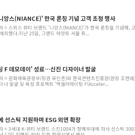
김정관 산업부 장관 "주 52시간 손봐
해군 1함대 창설 80주년…지역과 함께
니앙스(NIANCE)' 한국 론칭 기념 고객 초청 행사
[3보] 북, 원산서 동해로 단거리 탄도
 = 스위스 뷰티 브랜드 '니앙스(NIANCE)'가 한국 론칭을 기념해, 
최했다.지난 25일, 그랜드 하얏트 서울 프...
우크라 드론 전술, 중남미 콜롬비아에
동해해경, 독도 해상서 부유물 감긴 
주한미군 "오산기지 누출, 백린 아닌 
구미 폐염산처리업체서 불 2시간30여
팅 F 데모데이' 성료…신진 디자이너 발굴
해군과 함께하는 '불금전파, 송정' 시
기자 = 문화체육관광부(장관 유인촌)와 한국콘텐츠진흥원(원장 조현래
강원도 폭염특보 11일째…온열질환·가
너 발굴 및 육성 프로젝트 '액셀러레이팅 F(Acceler...
에 선스틱 지원하며 ESG 외연 확장
자 = 3세대 K-뷰티 브랜드 스킨1004가 청해부대에 자사 선스틱 30
 17일 진행된 40진 입항 환영식에서 해상 ...