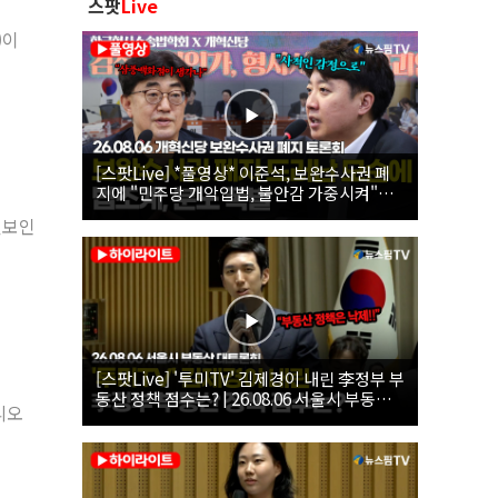
스팟
Live
)이
[스팟Live] *풀영상* 이준석, 보완수사권 폐
지에 "민주당 개악입법, 불안감 가중시켜"｜
26.08.06 개혁신당 보완수사권 폐지 토론회
선보인
[스팟Live] '투미TV' 김제경이 내린 李정부 부
동산 정책 점수는? | 26.08.06 서울시 부동산
리오
대토론회