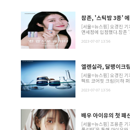
참존, '스틱밤 3종'
[서울=뉴스핌] 오경진 기
면세점에 입점했다.참존 '스
2023-07-07 13:56
엘렌실라, 달팽이크림
[서울=뉴스핌] 오경진 
펙트 코어핏 크림(이하 퍼
2023-07-07 13:56
배우 아이유의 첫 패션
[서울=뉴스핌] 조용준 기
폴리탄'을 통해 아이유와 