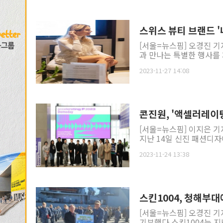
스위스 뷰티 브랜드 '
[서울=뉴스핌] 오경진 기자
과 만나는 특별한 행사를 개
2023-11-27 14:08
콘진원, '액셀러레이
[서울=뉴스핌] 이지은 
지난 14일 신진 패션디자이
2023-11-24 13:38
스킨1004, 청해부대
[서울=뉴스핌] 오경진 기
기부했다.스킨1004는 지난