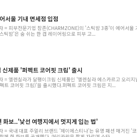
 에어서울 기내 면세점 입점
자 = 피부전문기업 참존(CHARMZONE)의 '스틱밤 3종'이 에어서울
틱밤'은 숨 쉬는 한 겹 레이어링으로 피부 고...
 신제품 '퍼펙트 코어핏 크림' 출시
기자 = 엘렌실라가 달팽이크림 신제품인 '엘렌실라 에스카르고 오리지
펙트 코어핏 크림)'을 출시했다.퍼펙트 코어핏 크림은 지...
 화보..'낯선 여행지에서 멋지게 입는 법'
자 = 국내 대표 주얼리 브랜드 '제이에스티나'는 유명 패션 매거진 '
함께 한 화보를 공개했다. 머리카락을 짧게 자르며 스타...