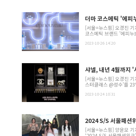
더마 코스메틱 '에피누
[서울=뉴스핌] 오경진 기
코스메틱 브랜드 '에피누보(
2023-10-26 14:20
샤넬, 내년 4월까지 
[서울=뉴스핌] 오경진 기
스터클래스 @성수'를 23일
2023-10-24 10:31
[서울=뉴스핌] 양윤모 기
'2024 S/S 서울패션위