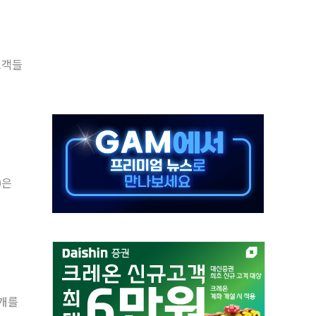
야, 경쟁상대 中과 비교해야"
하는 '선봉'의 대민 봉사
미사일 1발 발사… 올해 10번째·42일 만 도발
고객들
 새 안보 위기… 반군·마약카르텔이 습득해 전투 활용
어선 구조
무해한 표면 부식 물질"
분만에 진화...외국인 노동자 숨져
즌2
)은
축 피해 최소화 '총력 대응'
0개를