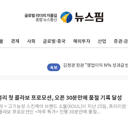
울
경제
사회
글로벌·중국
해외투자
산업
증권·
구광모, 내주 실리콘밸리서 젠슨 황 
뉴욕증시 개장 전 특징주...모더나
김정관 장관 "영업이익 N% 성과급
뉴욕증시 프리뷰, 미 주가선물 AI주
속보
청와대, 북한 단거리 탄도미사일 발사
금값 7주 만에 최고…美 고용 둔화·
[인도증시] 중동 긴장 완화에 실적 호
티컬리 첫 콜라보 프로모션, 오픈 30분만에 품절 기록 달성
러, 1인칭시점 드론으로 우크라 민간
자 = 고기능성 스킨케어 브랜드 소울(XOUL)이 지난 25일, 프리미엄
[베트남 증시] 지수 하락 속 'DGC
라보 프로모션인 <하루 특가> 진행 30분만에 품절...
'월가의 황제' 다이먼 "금융시장 레
양주 섬유염색공장서 화재 1명 중상…