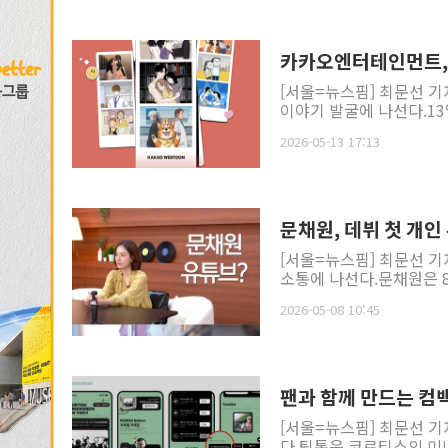
카카오엔터테인먼트, 
[서울=뉴스핌] 최문선 
이야기 발굴에 나선다.13
2026-05-13 17:13
문채원, 데뷔 첫 개
[서울=뉴스핌] 최문선 기
소통에 나선다.문채원은 8
2026-05-08 10:45
팬과 함께 만드는 컴
[서울=뉴스핌] 최문선 기
다.틱톡은 코르티스의 미니 