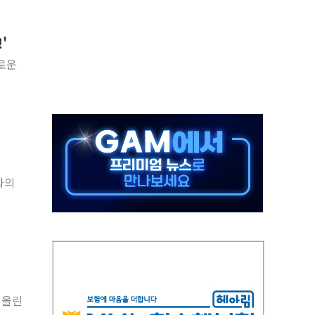
교 통합' 규탄 결의안 발의…이준석·한동훈 동참
노원구 어르신에 삼계탕 배식 봉사
'
0% 적용하니…재건축보다 재개발 사업성 개선↑
로운
콘텐츠 '소셜아이어워드' 대상 수상
PG 투입 비중 37%…하반기 확대 추진"
금 사라진다, OK·애큐온·페퍼만 남아
만에 서울서 40도 넘어
범…에너지 유니콘기업 본격 육성
과의
에 54조 투자…D램·낸드 동시 증설
어올린