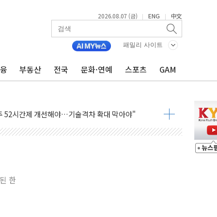
2026.08.07 (금)
ENG
中文
|
|
패밀리 사이트
금융
부동산
전국
문화·연예
스포츠
GAM
…한화·흥국·한투 참여
주 52시간제 개선해야…기술격차 확대 막아야"
약 타결…연봉 6.3% 인상
 등 8~9월 공연 라인업 공개
지 3개 보급단 '1등급 스마트 물류센터' 전환
 테라스 떨어져…SK에코플랜트 "전수 조사"
보 GAM - 맛보기편 (8/7)
된 한
다"...송영길·정청래·김민석, 호남 경선 앞두고 총력전
속도…"3분기 추가 방안 발표"
길·노량진·장위 서울 알짜 단지 주목