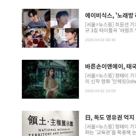
에이비식스, '노래방 
[서울=뉴스핌] 최문선 기자
규 3집 타이틀곡 '바럼즈 
2026-04-03 08:40
바른손이앤에이, 태국 
[서울=뉴스핌] 정태이 
의 신작 영화 '인헤릿(Inh
2026-04-02 10:09
日, 독도 영유권 억지
[서울=뉴스핌] 정태이 기
펴는 '교육관'을 확충해 