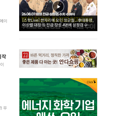
[스팟Live] 한자리에 모인 장군들...李대통령,
리에이
이상렬 대장 등 진급 장성 4명에 삼정검 수치
직접 수여｜26.08.07 장성 진급·삼정검 수치
수여식
시작
마이
가 무