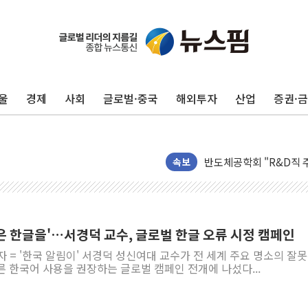
울
경제
사회
글로벌·중국
해외투자
산업
증권·
[인사] 공정거래위원회
KDB생명 본입찰 3파전
반도체공학회 "R&D직 
카카오, 2026년 임금협
속보
현대카드, 박재범·실리카겔
[르포] 육군, 2031년까
송도 신축 아파트서 외벽
은 한글을'…서경덕 교수, 글로벌 한글 오류 시정 캠페인
깊이가 다른 글로벌 투자 정
자 = '한국 알림이' 서경덕 성신여대 교수가 전 세계 주요 명소의 잘못
"호남 없이 민주 당권 없
 한국어 사용을 권장하는 글로벌 캠페인 전개에 나섰다...
SK하이닉스, 주주환원 
'무순위' 기회 왔다…신