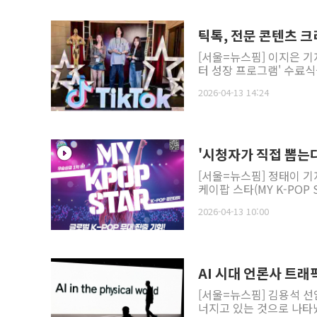
틱톡, 전문 콘텐츠 
[서울=뉴스핌] 이지은 기
터 성장 프로그램' 수료식
2026-04-13 14:24
'시청자가 직접 뽑는다
[서울=뉴스핌] 정태이 기
케이팝 스타(MY K-POP S
2026-04-13 10:00
AI 시대 언론사 트래
[서울=뉴스핌] 김용석 선
너지고 있는 것으로 나타났