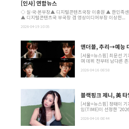
[인사] 연합뉴스
◇ 실·국·본부장▲ 디지털콘텐츠국장 이충원 ▲ 한민족
▲ 디지털콘텐츠국 부국장 겸 영상미디어부장 이상헌...
2026-04-19 10:05
앤더블, 추리→예능 
[서울=뉴스핌] 최문선 기
며 데뷔 전부터 남다른 존
2026-04-16 08:58
블랙핑크 제니, 美 타
[서울=뉴스핌] 정태이 기자
임(TIME)이 선정한 '20
2026-04-16 08:44