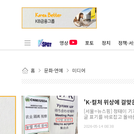
영상
포토
정치
정책·서
홈
문화·연예
미디어
'K-컬처 위상에 걸맞
[서울=뉴스핌] 정태이 기
글 표기를 바로잡고 올바른
2026-05-14 08:38