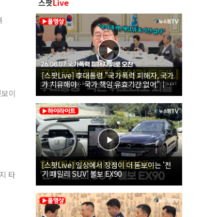
스팟
Live
복
[스팟Live] 李대통령 "국가폭력 피해자, 국가
가 치유해야…국가 책임 유효기간 없어"｜
26.08.07 국가폭력 피해자 위로 오찬
선보이
[스팟Live] 일상에서 장점이 더 돋보이는 '전
기 패밀리 SUV' 볼보 EX90
지 타