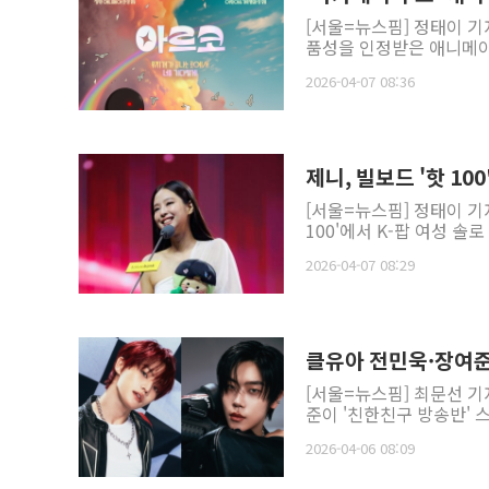
[서울=뉴스핌] 정태이 기
품성을 인정받은 애니메이션 
2026-04-07 08:36
제니, 빌보드 '핫 100
[서울=뉴스핌] 정태이 기자
100'에서 K-팝 여성 솔
2026-04-07 08:29
클유아 전민욱·장여준
[서울=뉴스핌] 최문선 기자
준이 '친한친구 방송반' 스
2026-04-06 08:09