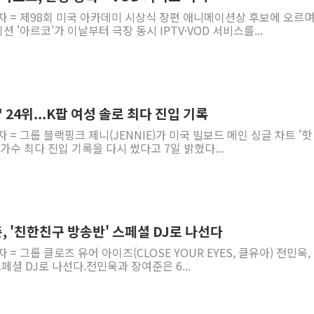
자 = 제98회 미국 아카데미 시상식 장편 애니메이션상 후보에 오르며
'아르코'가 이날부터 극장 동시 IPTV·VOD 서비스를...
' 24위...K팝 여성 솔로 최다 진입 기록
 = 그룹 블랙핑크 제니(JENNIE)가 미국 빌보드 메인 싱글 차트 '핫
로 가수 최다 진입 기록을 다시 썼다고 7일 밝혔다...
, '친한친구 방송반' 스페셜 DJ로 나선다
 = 그룹 클로즈 유어 아이즈(CLOSE YOUR EYES, 클유아) 전민욱,
페셜 DJ로 나선다.전민욱과 장여준은 6...