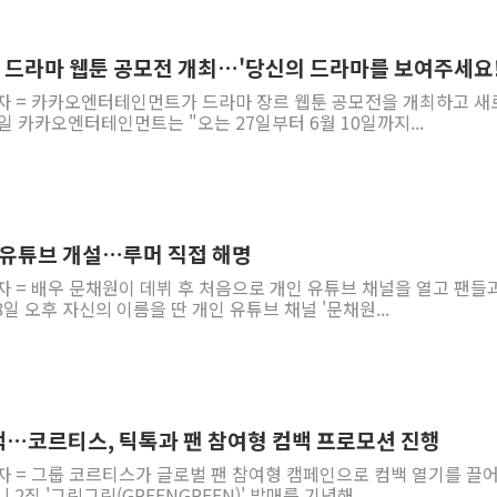
野 의원 42명, '사관학
IPARK현대산업개발, 
드라마 웹툰 공모전 개최…'당신의 드라마를 보여주세요!
준공업지역 용적률 40
기자 = 카카오엔터테인먼트가 드라마 장르 웹툰 공모전을 개최하고 새
일 카카오엔터테인먼트는 "오는 27일부터 6월 10일까지...
현대해상, 유튜브 양육 
[컨콜] 롯데케미칼, "L
대형 저축은행 4%대 예
서울 노원 40.2도…8년 
인 유튜브 개설…루머 직접 해명
한전, 한전기술지주 출
자 = 배우 문채원이 데뷔 후 처음으로 개인 유튜브 채널을 열고 팬들
SK하이닉스, 용인·청주
일 오후 자신의 이름을 딴 개인 유튜브 채널 '문채원...
백…코르티스, 틱톡과 팬 참여형 컴백 프로모션 진행
자 = 그룹 코르티스가 글로벌 팬 참여형 캠페인으로 컴백 열기를 끌
2집 '그린그린(GREENGREEN)' 발매를 기념해...