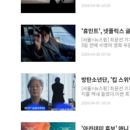
2026-04-08 16:25
'휴민트', 넷플릭스 
[서울=뉴스핌] 최문선 기
5일 만에 비영어 영화 부문
2026-04-08 15:56
방탄소년단, '킵 스위
[서울=뉴스핌] 최문선 기
지를 꺼내 들었다.이번 프로
2026-04-07 16:10
'아카데미 후보' 애니