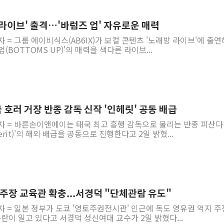
라이브' 출격…'바럼즈 업' 자유로운 매력
 = 그룹 에이비식스(AB6IX)가 보컬 콘텐츠 '노래방 라이브'에 출연
업(BOTTOMS UP)'의 매력을 색다른 라이브...
호러 거장 반종 감독 신작 '인헤릿' 공동 배급
기자 = 바른손이앤에이는 태국 최고 흥행 감독으로 불리는 반종 피산
erit)'의 해외 배급을 공동으로 진행한다고 2일 밝혔...
 주장 교육관 확충...서경덕 "단체관람 유도"
자 = 일본 정부가 도쿄 '영토주권전시관' 인근에 독도 영유권 억지 
논란이 일고 있다고 서경덕 성신여대 교수가 2일 밝혔다...