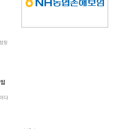
 성장
다임
패러다