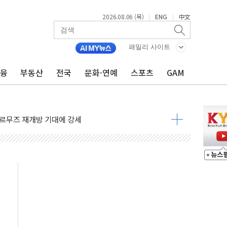
2026.08.06 (목)
ENG
中文
|
|
패밀리 사이트
·아이온큐·도어대시↑ VS 샌디스크·피그마·앱러빈↓
 반대…상법·자본시장법 개정 논의"
금융
부동산
전국
문화·연예
스포츠
GAM
 차익실현 속 혼조세...웨스턴디지털·샌디스크↓
에 긴급 안보 점검회의
호르무즈 재개방 기대에 강세
조까지, 상승...호실적 보고 기업 상승세 뚜렷
인 '사파리' 공격… 시민들 공포감 극대화 전략
' 임시 주총 기대감에 홀로 상한가…마진 잔액은 사상 최고
버리지 위험수위…숨은 차입이 더 큰 변수"
대응 1단계 진압 중
야, 경쟁상대 中과 비교해야"
하는 '선봉'의 대민 봉사