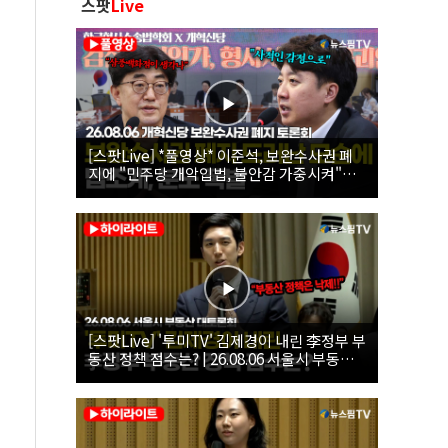
스팟
Live
[스팟Live] *풀영상* 이준석, 보완수사권 폐
지에 "민주당 개악입법, 불안감 가중시켜"｜
26.08.06 개혁신당 보완수사권 폐지 토론회
[스팟Live] '투미TV' 김제경이 내린 李정부 부
동산 정책 점수는? | 26.08.06 서울시 부동산
대토론회