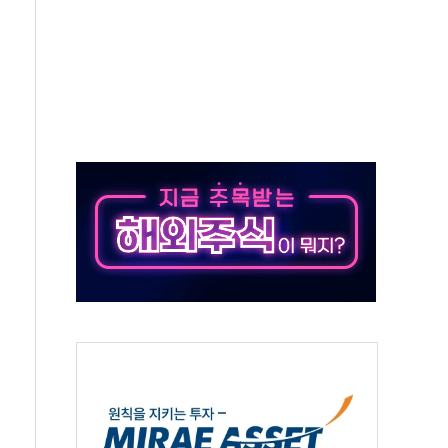
미사일 1발 발사… 올해 10번째·42일 만 도발
 새 안보 위기… 반군·마약카르텔이 습득해 전투 활용
어선 구조
무해한 표면 부식 물질"
분만에 진화...외국인 노동자 숨져
즌2
축 피해 최소화 '총력 대응'
유입에도 박스권…美 암호화폐 법안 처리 여부도 변수