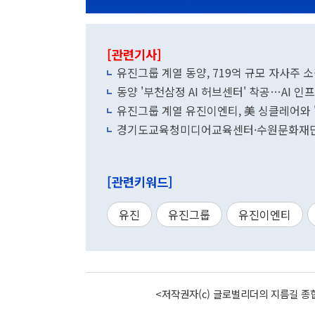
[관련기사]
유진그룹 계열 동양, 719억 규모 자사주 소
동양 '부천삼정 AI 허브센터' 착공…AI 인
유진그룹 계열 유진이엔티, 美 싱클레어와 '
경기도교육청미디어교육센터·수원문화재단, 
[관련키워드]
유진
유진그룹
유진이엔티
<저작권자(c) 글로벌리더의 지름길 종합