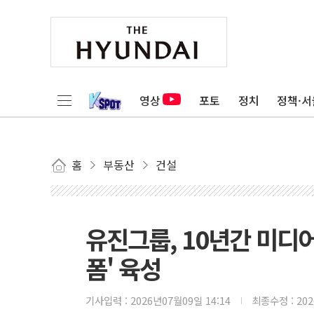
영상
포토
정치
정책·서
홈
부동산
건설
유진그룹, 10년간 미디어
폼' 육성
기사입력 :
2026년07월09일 14:14
최종수정 :
20