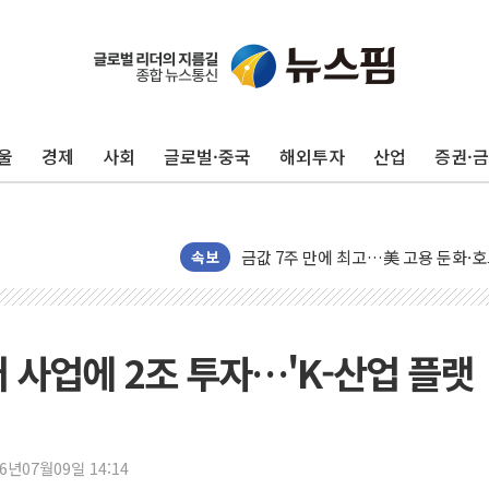
뉴욕증시 개장 전 특징주...모더나
김정관 장관 "영업이익 N% 성과급
울
경제
사회
글로벌·중국
해외투자
산업
증권·
뉴욕증시 프리뷰, 미 주가선물 AI주
청와대, 북한 단거리 탄도미사일 발사
금값 7주 만에 최고…美 고용 둔화·
속보
[인도증시] 중동 긴장 완화에 실적 호
러, 1인칭시점 드론으로 우크라 민간
[베트남 증시] 지수 하락 속 'DGC
 사업에 2조 투자…'K-산업 플랫
'월가의 황제' 다이먼 "금융시장 레
양주 섬유염색공장서 화재 1명 중상…
김정관 산업부 장관 "주 52시간 손봐
해군 1함대 창설 80주년…지역과 함께
26년07월09일 14:14