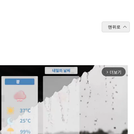
맨위로
더보기
arrow_forward_ios