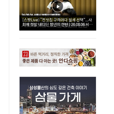
[스팟Live] "전셋집 구하려다 월세 선택"...사
회에 첫발 내디딘 청년의 한탄 | 26.08.06 서울
시 부동산 대토론회