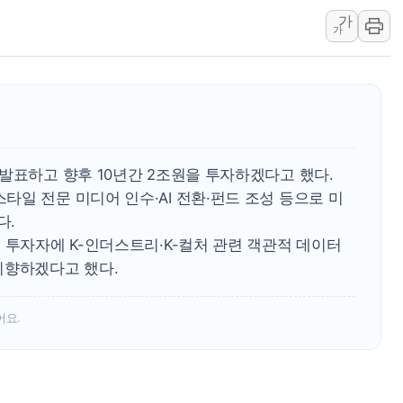
[3보] 북, 원산서 동해로 단거리 탄도
가
가
우크라 드론 전술, 중남미 콜롬비아에
동해해경, 독도 해상서 부유물 감긴 
주한미군 "오산기지 누출, 백린 아닌 
구미 폐염산처리업체서 불 2시간30여
해군과 함께하는 '불금전파, 송정' 시
강원도 폭염특보 11일째…온열질환·가
발표하고 향후 10년간 2조원을 투자하겠다고 했다.
[코인 시황] 비트코인, ETF 자금 
일 전문 미디어 인수·AI 전환·펀드 조성 등으로 미
다.
 투자자에 K-인더스트리·K-컬처 관련 객관적 데이터
지향하겠다고 했다.
어요.