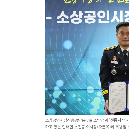
소상공인시장진흥공단은 8일 소방청과 '전통시장 지
하고 있는 인태연 소진공 이사장(오른쪽)과 최용철 소방