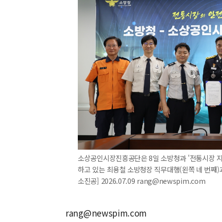
소상공인시장진흥공단은 8일 소방청과 '전통시장 지
하고 있는 최용철 소방청장 직무대행(왼쪽 네 번째)과
소진공] 2026.07.09 rang@newspim.com
rang@newspim.com