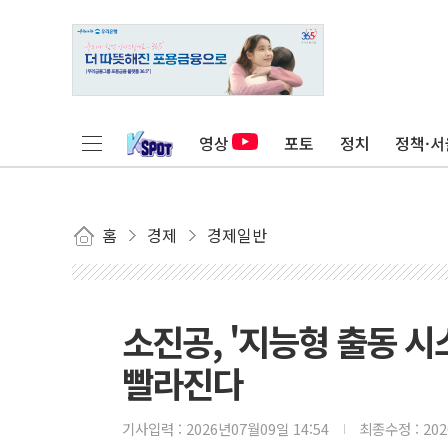
영상
포토
정치
정책·서
홈
경제
경제일반
소진공, '지능형 출동 
빨라진다
기사입력 :
2026년07월09일 14:54
최종수정 :
20