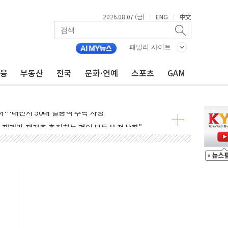
2026.08.07 (금)
ENG
中文
|
|
감사 무마' 유병호 구속 기소
 하락…내린 종목이 두 배 넘어
패밀리 사이트
위…김성환 기후부 장관 "예측범위 벗어나도 즉시대응"
금융
부동산
전국
문화·연예
스포츠
GAM
예측"…건설연, AI 위험기상 기술 개발
·인증제도 개선 수혜 기대"
져…대전서 50대 일용직 추락 사망
고 재개발·재건축 촉진하는 것이 부동산 정상화"
저 이전 감사 무마' 유병호 감사위원 구속 기소
년 AI 팩토리 매출 본격화
개입...4월 말 '56조원' 사상 최대
스타트업 지원 프로그램 성료
의' 차가원 대표 구속 송치
국민만 잡아"
 임성근 전 사단장 항소심도 징역 3년 선고