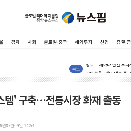
종합특검, '尹 관저 이전 
코스피·코스닥 오전 동반
'입추'인데 연일 찜통더
울
경제
사회
글로벌·중국
해외투자
산업
증권·
"최대 2시간 앞서 침수 
유니슨 "국내생산세액공제
창호 교체하다 난간 무너
장동혁 "규제와 대출 풀
속보
[속보] 종합특검, '尹 관
AI에 승부 건 네이버…내
日, 4~6월 105조원 환시 
시스템' 구축…전통시장 화재 출동
오렌지플래닛 창업재단, 
경찰, '300억대 사기 혐
장동혁 "집값 올려놓고 
26년07월09일 14:54
[속보] '해병 순직 책임'