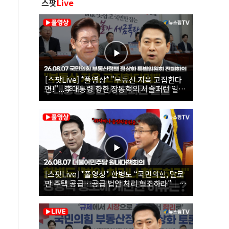
스팟
Live
[스팟Live] *풀영상* "부동산 지옥 고집한다
면!"...李대통령 향한 장동혁의 서슬퍼런 일갈
| 26.08.07 국민의힘 부동산정책 정상화 특별
위원회 전체회의
[스팟Live] *풀영상* 한병도 “국민의힘, 말로
만 주택 공급…공급 법안 처리 협조하라”｜
26.08.07 더불어민주당 원내대책회의