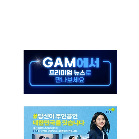
위원회 전체회의서 발언하는 장동혁 대표
인' 50대 남성 구속 송치
년 새 7배 늘었다...폭염 대책비는 8.6배 증가
여름"…구윤철, 쪽방촌 폭염 대응상황 점검
싱… '유로화 팔아 엔화 부양' 사후 통보만
터 코퍼'가 말하는 경기 신호가 달라졌다