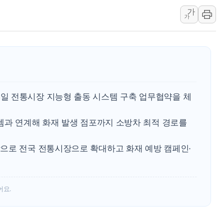
가
부동산정책 정상화 특별
가
경찰, '강북구 오피스텔 살
전국 그늘막 4만개 육박 7
"취약계층에 더 가혹한 
美·日 환율공조에 유럽 패
구리값 사상 최고치…'닥
일 전통시장 지능형 출동 시스템 구축 업무협약을 체
템과 연계해 화재 발생 점포까지 소방차 최적 경로를
으로 전국 전통시장으로 확대하고 화재 예방 캠페인·
어요.