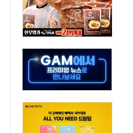
...금융주 낙폭 커
부정책 아냐" 해명
~9일 최대 100mm 호우
체결… 수니파 국가들의 새 안보 협력 구도
비온 59㎡ 18억원대
-서울시 '정책 엇박자'