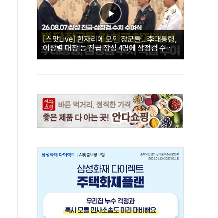
[스팟Live] 한자리에 모인 장군들...李대통령,
이상렬 대장 등 진급 장성 4명에 삼정검 수치
직접 수여｜26.08.07 장성 진급·삼정검 수치
수여식