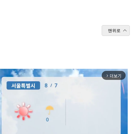
맨위로
더보기
arrow_forward_ios