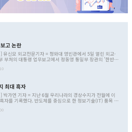
보고 논란
] 유신모 외교전문기자 = 청와대 영빈관에서 5일 열린 외교·
부 부처의 대통령 업무보고에서 정동영 통일부 장관의 '한반도
 구상'과 업무보고 발언이 논란을 빚고 있다. 이날 정 장관의
10
정부 내 조율을 거치지 않은 사안을 정책으로 추진하겠다고 공
는가 하면 사실 관계에 맞지 않은 설명도 있었다. 이재명 대통
로 신중을 기해 달라고 경고했고, 조현 외교부 장관은 '이상
지 최대 흑자
 근거한 비현실적 구상'이라는 비판을 내놨다. 그동안 정 장
책 관련 발언이 물의를 빚은 적은 여러 번 있지만 대통령과 유
] 박가연 기자 = 지난 6월 우리나라의 경상수지가 전월에 이
이 공개적으로 부정적 입장을 표명한 것은 이례적이다. 정 장
 흑자를 기록했다. 반도체를 중심으로 한 정보기술(IT) 품목 수
대북 접근법과 월권을 제어해야 한다는 목소리도 높아지고 있
간 상품수출이 처음으로 1000억달러를 넘어선 영향이다. [자
00
 따르
기자간담회를 하고 있다. [사진=통일부] 2026.07.23 ◆통일
 경상수지는 497억3000만달러 흑자로 집계됐다. 전월(386억
 넘어선 주장 정 장관은 이날 업무보고에서 '한반도 평화공존
)에 이어 두 달 연속 월간 기준 역대 최대 기록을 갈아치웠다.
 설명하면서 이재명 정부 2년차 핵심 과제로 상호 존중·평화
해 상반기 누적 경상수지 흑자는 1910억1000만달러를 기록