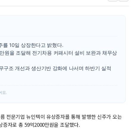
[인도증시] 중동 불안 속 유가 상승에 소폭 하락
황희 '폐버스 청년주택' SNS 글 역풍에 "정
폭염 누그러지고 가뭄 숙지나...경북동해안권 8
사우디·튀르키예·파키스탄, '공동방위협정' 
신길동 신축도 3.3㎡당 7250만원…써밋 클라
를 10일 상장한다고 밝혔다.
용산공원·그린벨트로 또 충돌…반복되는 국토부
00만원을 조달해 전기차용 커패시터 설비 보완과 채무상
무구조 개선과 생산기반 강화에 나서며 하반기 실적
어요.
필름 전문기업 뉴인텍이 유상증자를 통해 발행한 신주가 오는
상증자로 총 59억2000만원을 조달했다.