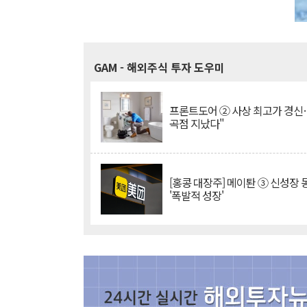
GAM
- 해외주식 투자 도우미
프론트도어 ② 사상 최고가 경신
곡점 지났다"
[홍콩 대장주] 메이퇀 ③ 신성장
'폭발적 성장'