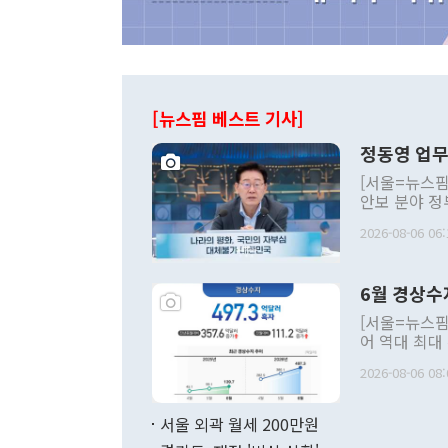
[뉴스핌 베스트 기사]
정동영 업무
[서울=뉴스핌
안보 분야 정
평화공존 발전
2026-08-06 06:
발언 중에는 
언한 것이 있
령은 공개적으
6월 경상수
주의적 희망에
관의 대북 정
[서울=뉴스핌
관 부처 장관
어 역대 최대
관의 무리한 
출 호조로 월
다. [정동영 통일부 장관이 지난달 23일 오후 서울 종로구 정부서울청사에
2026-08-06 08:
료=한국은행] 한국은행이 6일 발표한 '2026년 6월 국제수지(잠정)'에
서 취임 1주년 
면 지난 6월
부 장관 권한
1000만달러
서울 외곽 월세 200만원
발전 구상'을
이에 따라 올