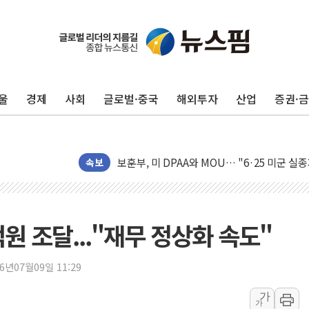
[AI MY 뉴스] 뉴욕 반도체주 프리뷰...美 고
뉴욕증시 프리뷰, 美 고용 쇼크에 금리 인상 
[종합] 美 7월 고용 2만3000명 감소 '쇼크'
울
경제
사회
글로벌·중국
해외투자
산업
증권·
[사진] 이슬람 수니파 3개국, 공동방위협정 
뉴욕증시 개장 전 특징주...아틀라시안·클
보훈부, 미 DPAA와 MOU… "6·25 미군 실
트럼프 "금리 내려야"…파월 때와 달리 워시엔
속보
특정 정치인 측근 포항시 정책특보 내정설...포
李 "해남 태양광, 대한민국 다음 100년 밑거
李 대통령, '6시간 마라톤 부동산 2차 회의'
원 조달..."재무 정상화 속도"
트럼프, 中 겨냥 폴리실리콘 관세 15% 부과
[사진] 빈살만과 에르도안의 만남
26년07월09일 11:29
이란와이어 "이란 최고지도자 위독…곧 사망
가
가
남동발전, 해남군에 국내 최대 규모 400MW 