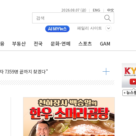
2026.08.07 (금)
ENG
中文
|
|
용 쇼크에 반도체주 '활짝'
우려 후퇴…나스닥 선물 1%대 상승
패밀리 사이트
…9월 금리 인상 기대 후퇴
금융
부동산
전국
문화·연예
스포츠
GAM
체결
라우드플레어·태양광주↑ VS 트레이드데스크·웬디스↓
종자 7359명 끝까지 찾겠다"
 톤 낮춰
항시 '시끌'
름…수도권 집중 완화 전환점"
 주재… "전폭적 공급 확대·속도전 총력"
…美 태양광주 급등
해도 놀랍지 않아"
태양광 착공…여의도 1.6배 규모