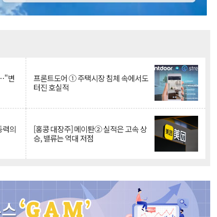
Mute
…"변
프론트도어 ① 주택시장 침체 속에서도
터진 호실적
 동력의
[홍콩 대장주] 메이퇀② 실적은 고속 상
승, 밸류는 역대 저점