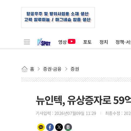
영상
포토
정치
정책·서
홈
증권·금융
증권
뉴인텍, 유상증자로 59억
기사입력 :
2026년07월09일 11:29
최종수정 :
20