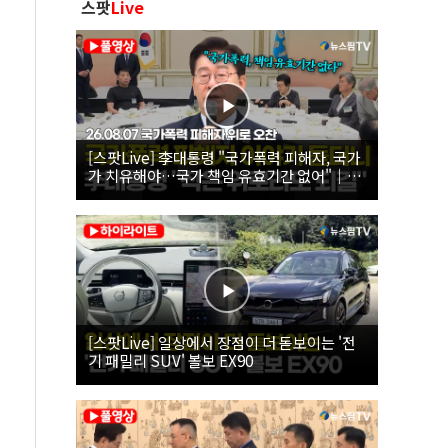
스팟
Live
[스팟Live] 李대통령 "국가폭력 피해자, 국가
가 치유해야…국가 책임 유효기간 없어"｜
26.08.07 국가폭력 피해자 위로 오찬
[스팟Live] 일상에서 장점이 더 돋보이는 '전
기 패밀리 SUV' 볼보 EX90