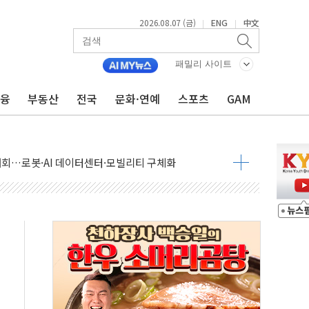
2026.08.07 (금)
ENG
中文
|
|
패밀리 사이트
금융
부동산
전국
문화·연예
스포츠
GAM
 상승… "2분기 기업 순이익 21% 증가" 전망
 나토 회원국 공격 검토… 거짓 깃발 작전"
재회…로봇·AI 데이터센터·모빌리티 구체화
·아이온큐·도어대시↑ VS 샌디스크·피그마·앱러빈↓
 반대…상법·자본시장법 개정 논의"
 차익실현 속 혼조세...웨스턴디지털·샌디스크↓
에 긴급 안보 점검회의
호르무즈 재개방 기대에 강세
조까지, 상승...호실적 보고 기업 상승세 뚜렷
인 '사파리' 공격… 시민들 공포감 극대화 전략
' 임시 주총 기대감에 홀로 상한가…마진 잔액은 사상 최고