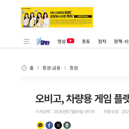
영상
포토
정치
정책·서
홈
증권·금융
증권
오비고, 차량용 게임 플랫
기사입력 :
2026년07월09일 09:59
최종수정 :
20