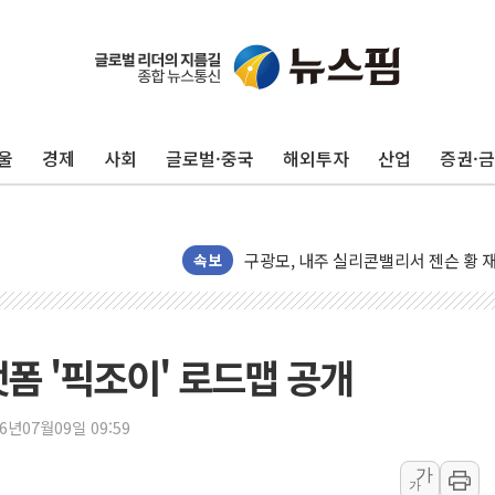
울
경제
사회
글로벌·중국
해외투자
산업
증권·
유럽증시, 견조한 실적 소화하며 대부분
리투아니아 국방 "러, 우크라 드론으로
구광모, 내주 실리콘밸리서 젠슨 황 
뉴욕증시 개장 전 특징주...모더나
속보
김정관 장관 "영업이익 N% 성과급
뉴욕증시 프리뷰, 미 주가선물 AI주
청와대, 북한 단거리 탄도미사일 발사
폼 '픽조이' 로드맵 공개
금값 7주 만에 최고…美 고용 둔화·
[인도증시] 중동 긴장 완화에 실적 호
26년07월09일 09:59
러, 1인칭시점 드론으로 우크라 민간
가
가
[베트남 증시] 지수 하락 속 'DGC