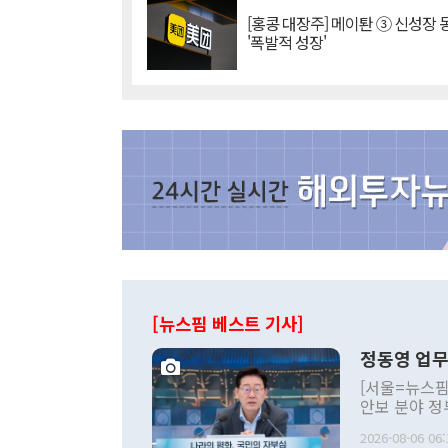
[홍콩 대장주] 메이퇀 ③ 신성장
'폭발적 성장'
[뉴스핌 베스트 기사]
정동영 업무
[서울=뉴스핌
안보 분야 정
평화공존 발전
2026-08-06 06:
발언 중에는 