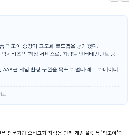
'월가의 황제' 다이먼 "금융시장 레
양주 섬유염색공장서 화재 1명 중상…
김정관 산업부 장관 "주 52시간 손봐
해군 1함대 창설 80주년…지역과 함께
[3보] 북, 원산서 동해로 단거리 탄도
랫폼 픽조이 중장기 고도화 로드맵을 공개했다.
우크라 드론 전술, 중남미 콜롬비아에
 픽시리즈의 핵심 서비스로, 차량을 엔터테인먼트 공
동해해경, 독도 해상서 부유물 감긴 
 AAA급 게임 환경 구현을 목표로 멀티·레트로·네이티
주한미군 "오산기지 누출, 백린 아닌 
구미 폐염산처리업체서 불 2시간30여
어요.
플랫폼 전문기업 오비고가 차량용 인카 게임 플랫폼 '픽조이'의