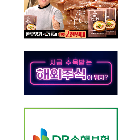
버리지 위험수위…숨은 차입이 더 큰 변수"
대응 1단계 진압 중
야, 경쟁상대 中과 비교해야"
하는 '선봉'의 대민 봉사
미사일 1발 발사… 올해 10번째·42일 만 도발
 새 안보 위기… 반군·마약카르텔이 습득해 전투 활용
어선 구조
무해한 표면 부식 물질"
분만에 진화...외국인 노동자 숨져