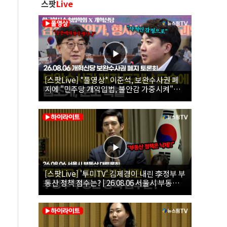
스팟
Live
[스팟Live] *풀영상* 이준석, 보완수사권 폐
지에 "민주당 개악입법, 불안감 가중시켜"｜
26.08.06 개혁신당 보완수사권 폐지 토론회
[스팟Live] '투미TV' 김제경이 내린 李정부 부
동산 정책 점수는? | 26.08.06 서울시 부동산
대토론회