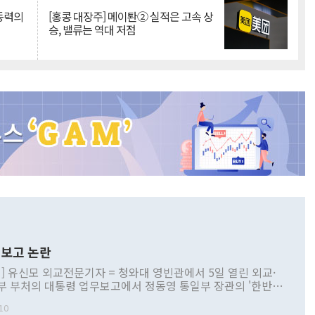
 동력의
[홍콩 대장주] 메이퇀② 실적은 고속 상
승, 밸류는 역대 저점
보고 논란
] 유신모 외교전문기자 = 청와대 영빈관에서 5일 열린 외교·
부 부처의 대통령 업무보고에서 정동영 통일부 장관의 '한반도
 구상'과 업무보고 발언이 논란을 빚고 있다. 이날 정 장관의
10
정부 내 조율을 거치지 않은 사안을 정책으로 추진하겠다고 공