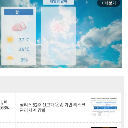
더보기
arrow_forward_ios
Mute
, 텍
퀄리스 52주 신고가 ② AI 기반 리스크
168억
관리 체계 강화