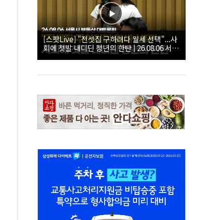
[스팟Live] "전셋집 구하려다 월세 선택"...사
회에 첫발 내디딘 청년의 한탄 | 26.08.06 서울
시 부동산 대토론회