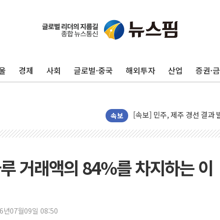
울
경제
사회
글로벌·중국
해외투자
산업
증권·
[속보] 민주, 제주·인천 경선 결
[속보] 민주, 인천 경선 결과 발
[속보] 민주, 제주 경선 결과 발
이번주 국내 주요 금융일정(8.1
속보
美, 이란전 출구전략 만지작
강릉·동해·삼척 시간당 최대 
폐기물 수거하다 참변…60대
하루 거래액의 84%를 차지하는 이
서울 중랑구 주택가서 흉기 난
李대통령 "결혼 때문에 손해 
여수 오동도 인근 해상서 모
26년07월09일 08:50
추미애, '위안부' 피해자 기림