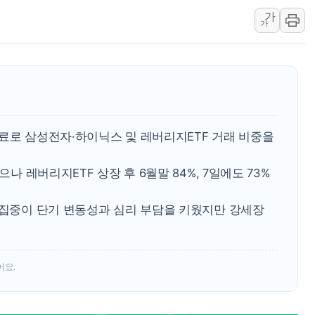
가
인천 선재도 갯벌서 해루질 중
가
인천서 말다툼 중 어머니 흉기
'화합' 꺼낸 김민석에 '뻔뻔
李대통령, ISA 개편 재검토 
동해중부 전 해상 풍랑주의보…
연일 폭염에 온열질환 사망 
료로 삼성전자·하이닉스 및 레버리지ETF 거래 비중을
中 전방위 아파트 부양, 수도
인제 용대리 계곡서 수위 상
으나 레버리지ETF 상장 후 6월말 84%, 7일에도 73%
동해시, 11~14일 '별똥별
 집중이 단기 변동성과 심리 부담을 키웠지만 강세장
어요.