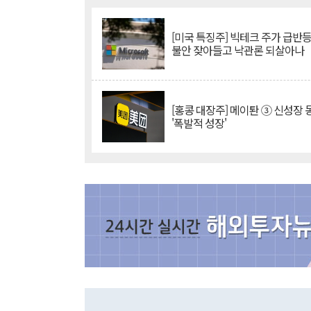
[미국 특징주] 빅테크 주가 급반등..
불안 잦아들고 낙관론 되살아나
[홍콩 대장주] 메이퇀 ③ 신성장
'폭발적 성장'