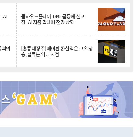
.AI
클라우드플레어 14% 급등해 신고
점...AI 지출 확대에 전망 상향
 동력의
[홍콩 대장주] 메이퇀② 실적은 고속 상
승, 밸류는 역대 저점