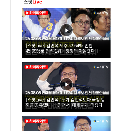
스팟
Live
[스팟Live] 김민석 제주 52.64%·인천
45.09%로 연속 1위…정청래 따돌렸다’ |
26.08.08 더불어민주당 당대표·최고위원 후
보 인천 합동연설회
[스팟Live] 김민석 “누가 김민석보다 국정 방
향을 공유했나”…인천서 ‘대체불가’ 외쳤다 |
26.08.08 더불어민주당 당대표·최고위원 후
보 인천 합동연설회