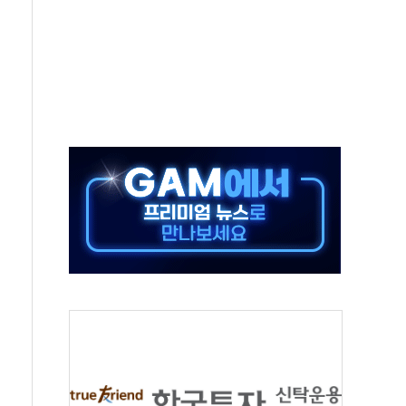
 실종 60대 나흘만에 숨진 채 발견
 살해 10대 아들 체포
' 받아친 정청래…제주 연설서 신경전 고조
지시…與 "적극 환영"·野 "졸속 국정"
10일까지 최대 3.5m 높은 물결
23명…정부, 비상대응기구 가동
 베이징도 부동산 규제 철폐
승으로 피서객 7명 고립…전원 구조
 멍' 운영…페르세우스 유성우 관측