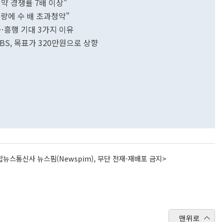
청약 경쟁률 7배 이상"
물량에 수 배 초과청약"
…흥행 기대 3가지 이유
UBS, 목표가 320만원으로 상향
뉴스통신사 뉴스핌(Newspim), 무단 전재-재배포 금지>
맨위로