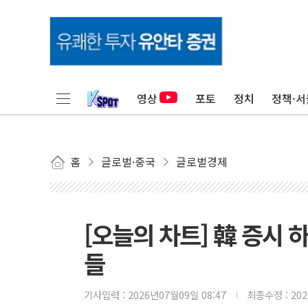
영상
포토
정치
정책·서
홈
글로벌·중국
글로벌경제
[오늘의 차트] 韓 증시 
들
기사입력 :
2026년07월09일 08:47
최종수정 :
20