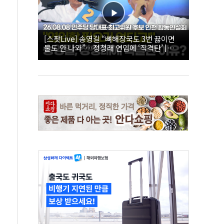
[스팟Live] 송영길 “뼈해장국도 3번 끓이면
물도 안 나와”…정청래 연임에 ‘직격탄’ |
26.08.08 더불어민주당 당대표·최고위원 후
보 인천 합동연설회