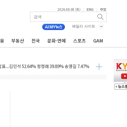
2026.08.08 (토)
ENG
中文
|
|
패밀리 사이트
금융
부동산
전국
문화·연예
스포츠
GAM
과 발표...김민석 47.75% 정청래 42.08%
표...김민석 45.09% 정청래 43.27% 송영길 11.63%
표...김민석 52.64% 정청래 39.89% 송영길 7.47%
0~8.14)
…공습 한계·탄약 부족 현실화
50㎜ 폭우…강원 동해안 강한 비 이어져
 환경미화원 수거차에 치여 사망
동…60대 남성 2명 숨져
보는 일 없게"…'결혼 페널티' 22개 과제 손본다
터보트 전복…1명 사망·1명 실종
의 날 참석..."국제적 시민 연대로 목소리 내야"