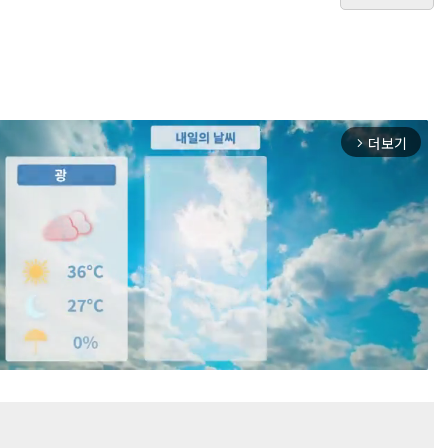
더보기
arrow_forward_ios
Mute