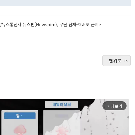
뉴스통신사 뉴스핌(Newspim), 무단 전재-재배포 금지>
맨위로
더보기
arrow_forward_ios