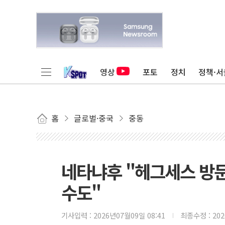
영상
포토
정치
정책·서
홈
글로벌·중국
중동
네타냐후 "헤그세스 방문
수도"
기사입력 :
2026년07월09일 08:41
최종수정 :
20