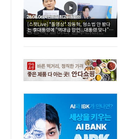
[스팟Live] *풀영상* 장동혁, 형소법 안 봤다
는 李대통령에 "역대급 망언...대통령 맞나"｜
26.08.06 국민의힘 최고위원회의