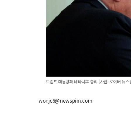
트럼프 대통령과 네타냐후 총리.[사진=로이터 뉴스
wonjc6@newspim.com