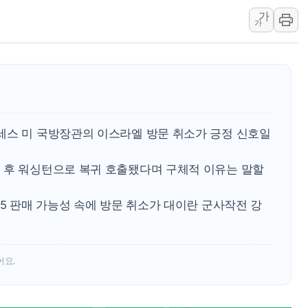
카카오, 'AI 수익화' 내년
가
가
경찰, '홍명보 감독 선임 의
삼성전자, FMS 2026서 차
LX하우시스 "역대급 폭염에
일 안 하고 '초과근무 수당'
세스 미 국방장관의 이스라엘 방문 취소가 긍정 신호일
 후 워싱턴으로 복귀 호출됐다며 구체적 이유는 말할
35 판매 가능성 속에 방문 취소가 대이란 군사작전 강
어요.