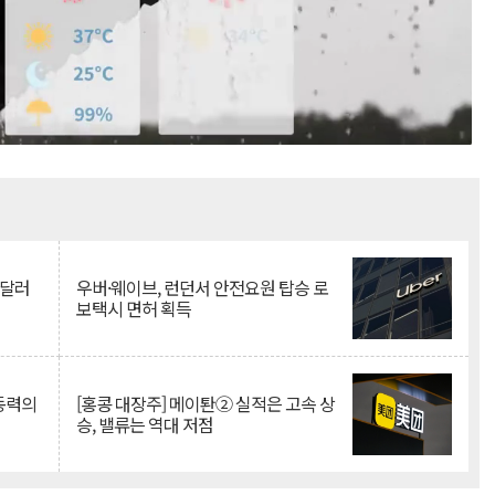
Mute
억달러
우버·웨이브, 런던서 안전요원 탑승 로
보택시 면허 획득
 동력의
[홍콩 대장주] 메이퇀② 실적은 고속 상
승, 밸류는 역대 저점