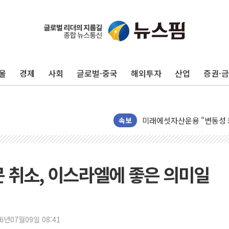
펄어비스, 붉은사막 영상 콘
현대리바트, '2026 코리
[K메이커] 코셔에서 할랄까지
[특징주] 비철금속 업종 1
흥국자산운용, 코스닥 성장주
울
경제
사회
글로벌·중국
해외투자
산업
증권·
외국인 돌아왔지만 …'삼전
"월가 큰손들을 털어라" 동
미래에셋자산운용 "변동성 커
속보
반도체 대형주 급락에 코스
카카오뱅크 '모임통장'의 락인
더본코리아 홍콩반점, '부산
 취소, 이스라엘에 좋은 의미일
LGU+, 국내 IDaaS 최초
환율 100원 빠지면 현대차 영
26년07월09일 08:41
국내 최대 400MW 규모 해