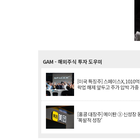
GAM
- 해외주식 투자 도우미
[미국 특징주] 스페이스X, 1010
락업 해제 앞두고 주가 압박 가중
[홍콩 대장주] 메이퇀 ③ 신성장
'폭발적 성장'