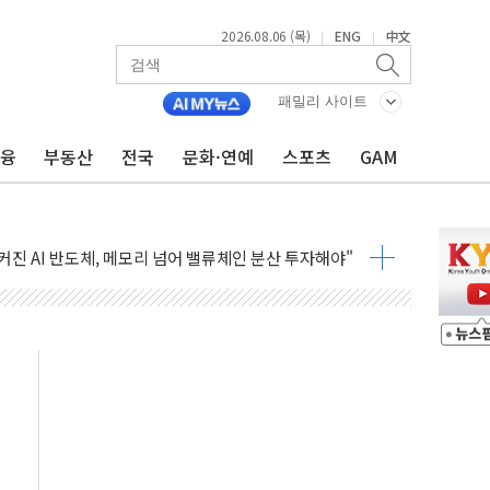
테스트 '비욘드 디 어비스' 수상작 발표
2026.08.06 (목)
ENG
中文
|
|
아빌드위크' 참가…리모델링 상담 제공
…대상, 종가가 넘은 건 국경 아닌 '식문화 장벽'
패밀리 사이트
1% 급등…구리 가격 상승 전망 부각
 담은 채권혼합 펀드 2종 출시
금융
부동산
전국
문화·연예
스포츠
GAM
·하이닉스'는 사고 급등주는 팔았다
시다발 해킹 공격...이번에도 이란 작품?
진 AI 반도체, 메모리 넘어 밸류체인 분산 투자해야"
피 4%↓…매도 사이드카 발동
 효과, '모임주' 이자 기여도 일반 2배
 돼지국밥짬뽕' 2주간 전국 한시 판매
ADT캡스, 매장 운영·보안 통합관리 앱 출시
 클라우드 보안인증 획득
업익 2.2조 증발...하반기 '환율 역풍' 우려
남 태양광발전 '첫삽'…남동발전, 재생에너지 '앞장'