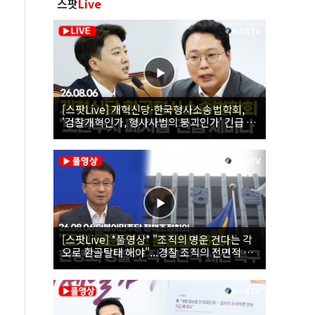
스팟
Live
[스팟Live] 개혁신당·한국형사소송법학회,
'검찰개혁인가, 형사사법의 붕괴인가' 긴급 세
미나｜26.08.06
[스팟Live] *풀영상* "조직의 명운 건다는 각
오로 환골탈태 해야"...경찰 조직의 전면적 쇄
신 촉구한 한병도 | 26.08.06 더불어민주당 정
책조정회의