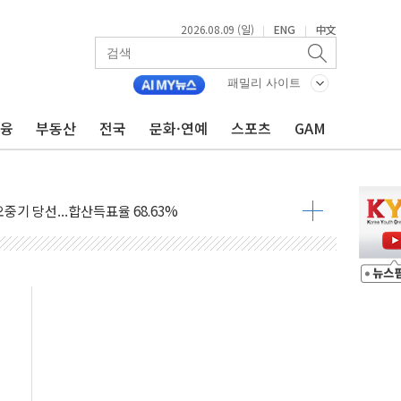
2026.08.09 (일)
ENG
中文
|
|
.'두천~하당'·'올미골교' 차량 통행 선제 제한
고 발생…작업자 1명 숨져
패밀리 사이트
철강 AI융합실증센터' 들어선다
금융
부동산
전국
문화·연예
스포츠
GAM
대 숨진 채 발견...경찰, 조사 중
.48%p 차 선두 유지...金 46.01% vs 鄭 44.53%
기 당선...합산득표율 68.63%
해 10대 구속…범행 후 반려견도 죽여
 정청래에 승리…金 48.54% vs 鄭 44.40%
경선 결과...김민석 48.54% 정청래 44.40%
발표...김민석 47.37% 정청래 45.71% 송영길 6.92%
발표...정청래 47.82% 김민석 46.35% 송영길 5.83%
발표...김민석 50.30% 정청래 41.94% 송영길 7.76%
객 400명 맞이…"마음 잇는 시간 되길"
 지급 확정되나…재상고 앞두고 막판 셈법