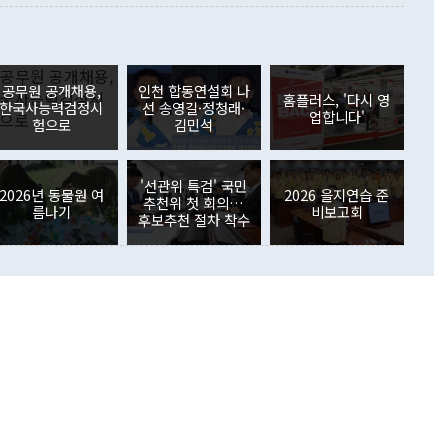
 사후 브리핑에서 정 장관이 언급한 '4자 회담'에 대해 "이상
이 늘어난 데다 전월 분기배당에 따른 기저효과로 배당지급이
 어떤 희망이라 하더라도 그건 아직 조율되지 않은 방법"이
6000만달러 흑자를 나타냈다. 금융계정 순자산은 6월 중 467
들께서 디스카운트해 주시면 좋겠다"고 선을 그었다. 정 장관
러 증가해 월간 기준 역대 최대 증가 폭을 기록했다. 종전 최대
아 블라디보스토크에서 열리는 '동방경제포럼(EEF)'을 언급하
월(369억9000만달러)을 넘어선 것이다. 직접투자에서는 내국
원에서 (참석을) 검토하고 있다"고 발언한 데 대해서도 조 장관
가 80억1000만달러, 외국인의 국내투자가 46억3000만달러
공무원 공개채용,
인천 합동연설회 나
외교부의 몫"이라며 "아직 거기까지 진도가 나가지 않았다"고
홈플러스, '다시 영
. 증권투자에서는 외국인의 국내 주식 매도세가 이어졌다. 외
한국사능력검정시
선 송영길·정청래·
업합니다'
장관이 이날 소개한 대북 구상과 설명은 정부 내 조율을 거치지
주식 투자는 차익실현 매도 등의 영향으로 316억1000만달러
험으로
김민석
서 문제가 있다. 특히 주적 표현 대체와 국호 사용, 9·19 군
(-310억5000만달러)에 이어 역대 최대 순매도 기록을 다시
 4자회담 추진 등은 통일부 장관이 결정할 사안이 아니어서 월
국인의 국내 채권투자는 세계국채지수(WGBI) 자금 유입에도
이 나오고 있다. 이 대통령은 정 장관의 업무보고를 듣고 난
도래 영향으로 증가 폭이 줄어든 52억9000만달러를 기록했
'선관위 특검' 국민
무보고에 발표했다고 승인난 건 아니다"라고 재차 확인했다. 정
2026년 동물원 여
2026 을지연습 준
 해외 증권투자는 주식을 중심으로 35억6000만달러 증가했
추천위 첫 회의…
름나기
비보고회
통은 "정 장관의 발언 내용은 대부분 국가안전보장회의(NSC)
newspim.com
후보추천 절차 착수
된 사안이 아닌 정 장관의 개인적 생각에 가깝다"며 "안보 관
이 정부의 공식 정책이 아닌 사안을 추진하겠다고 업무보고를
 면전에서 '국군통수권자가 나서야 한다'고 주장한 것은 심각
 5일 청와대 영빈관에서 열린 통일
 외교 안보 부처 업무보고에서 발언하고 있다. [사진=청와대]
장이 현 시점에서 이미 참고가 될 수 없는 과거의 경험 또는 사
식에 기반하고 있다는 것이다. 정 장관이 주장하는 구상은 급
 있는 북한의 전략과 한반도 및 국제 정세를 전혀 반영하지
 비판이 제기되고 있다. 정 장관이 "흘러간 선(先)비핵화만
현실을 바꾸지 못한다"고 언급한 것은 지금까지의 대북 접근
 있다. 북핵 위기 발발 이후 지금까지 모든 핵 협상에서 한국