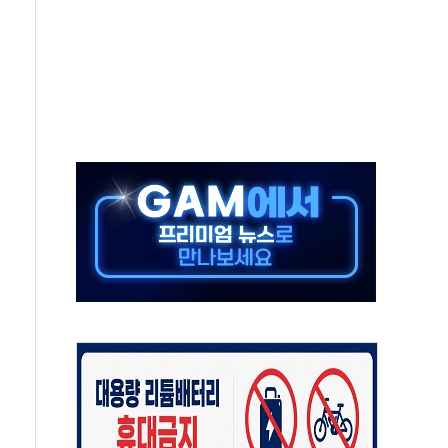
'행복상자' 전달
극기 거꾸로' 논란…이틀만에 철거
 예술·체육요원 최대 33% 감축
 역대 최대폭 감소한 9.4%↓…유통업계 양극화 심화
 특사'로 콜롬비아 대통령 취임식 참석
시간당 30mm 강한 비...호우 피해 없어