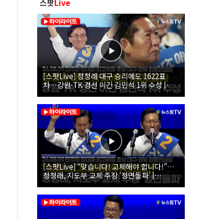
스팟
Live
[스팟Live] 정청래 대구 승리에도 1622표
차…강원·TK 경선 이긴 김민석 1위 수성 |
26.08.09 더불어민주당 당대표·최고위원 후
보 대구·경북 합동연설회
[스팟Live] “맞습니다! 교체해야 합니다!”…
정청래, 지도부 교체 주장 ‘정면돌파’ |
26.08.09 더불어민주당 당대표·최고위원 후
보 대구·경북 합동연설회