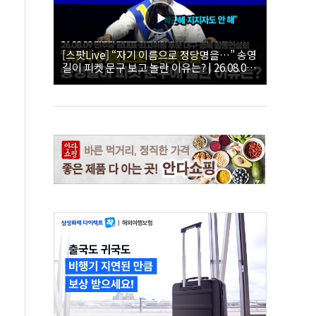
[스팟Live] “자기 이름으로 정당명을…” 송영
길이 피켓 문구 보고 놀란 이유는? | 26.08.09
더불어민주당 당대표·최고위원 후보 대구·경
북 합동연설회