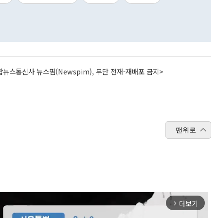
뉴스통신사 뉴스핌(Newspim), 무단 전재-재배포 금지>
맨위로
더보기
arrow_forward_ios