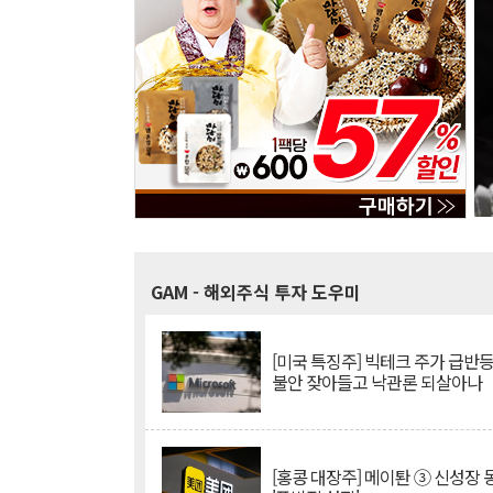
GAM
- 해외주식 투자 도우미
[미국 특징주] 빅테크 주가 급반등..
불안 잦아들고 낙관론 되살아나
[홍콩 대장주] 메이퇀 ③ 신성장