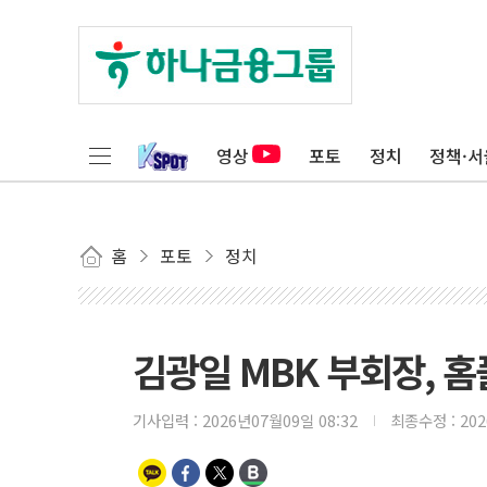
영상
포토
정치
정책·서
홈
포토
정치
김광일 MBK 부회장, 
기사입력 :
2026년07월09일 08:32
최종수정 :
20