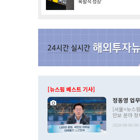
'폭발적 성장'
[뉴스핌 베스트 기사]
정동영 업무
[서울=뉴스핌
안보 분야 정
평화공존 발전
2026-08-06 06:
발언 중에는 
언한 것이 있
령은 공개적으