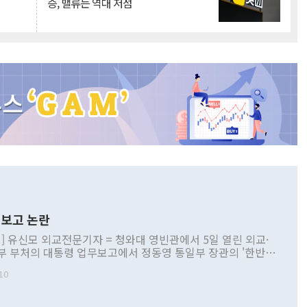
승, 밸류는 역대 저점
보고 논란
] 유신모 외교전문기자 = 청와대 영빈관에서 5일 열린 외교·
부 부처의 대통령 업무보고에서 정동영 통일부 장관의 '한반도
 구상'과 업무보고 발언이 논란을 빚고 있다. 이날 정 장관의
10
정부 내 조율을 거치지 않은 사안을 정책으로 추진하겠다고 공
는가 하면 사실 관계에 맞지 않은 설명도 있었다. 이재명 대통
로 신중을 기해 달라고 경고했고, 조현 외교부 장관은 '이상