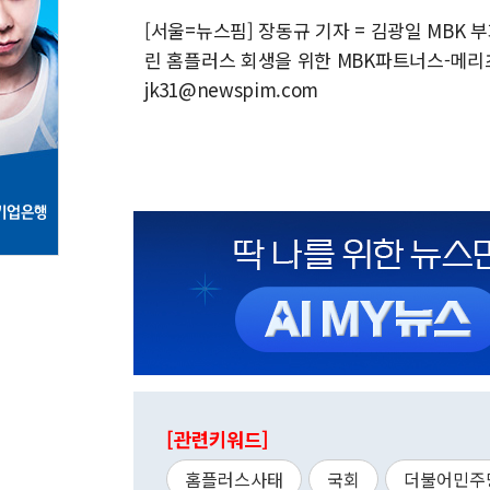
[서울=뉴스핌] 장동규 기자 = 김광일 MBK 
린 홈플러스 회생을 위한 MBK파트너스-메리츠 
jk31@newspim.com
[관련키워드]
홈플러스사태
국회
더불어민주