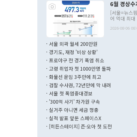
6월 경상수
주의적 희망에
관의 대북 정
[서울=뉴스핌
관 부처 장관
어 역대 최대
관의 무리한 
출 호조로 월
다. [정동영 통일부 장관이 지난달 23일 오후 서울 종로구 정부서울청사에
2026-08-06 08:
료=한국은행] 한국은행이 6일 발표한 '2026년 6월 국제수지(잠정)'에
서 취임 1주년 
면 지난 6월
부 장관 권한
1000만달러
서울 외곽 월세 200만원
발전 구상'을
이에 따라 올
적 갈등 해결
경기도, 재정 '비상 상황'
했다. 경상수
결과 혐오의 
9000만달러
프로야구 전 경기 폭염 취소
년간의 CVI
지 기준 상품
고령 취업자 첫 1000만명 돌파
무너졌다고도 
며 월간 기준
현실을 바꾸는
달러로 38.
화물선 운임 3주만에 최고
를 평화 체제
196.9% 급
검찰 수사권, 72년만에 막 내려
함께 4자 대
수출은 160
지만 이 대통
서울 첫 폭염중대경보
(18.6%) 
화공존 정책이
했다. 통관 기
'300억 사기' 차가원 구속
다"고 지적했
(16.4%)
투리가 잡혀 
실거주 아니면 세금 껑충
월(-10억9
쁜 상황이 초
증가와 유류할
실적 발표 앞둔 스페이스X
9·19 군사
기록했지만 
[히든스테이지] 즌·오아 첫 도전
"우리의 선의
로 전환됐다.
으로 약간의 의문
를 기록해 전