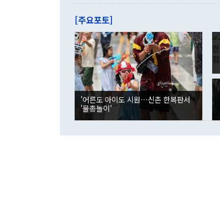
관은 업무보고
는 배당수입
주의에 근거한
줄면서 25억
[주요포토]
라며 "여러분
억1000만달
이 9월 러시
였던 올해 3
며 "정부 차
인의 해외투자
은 "그것은 
각각 증가했다
잘랐다. 정 
국인의 국내 
않았다는 점에
감소하며 전월
사합의 복원,
경신했다. 외
권이라는 지적
분기 말 만기
뒤 "여기 업
다. 내국인의
'어른도 아이도 시원…신촌 한복판서
부의 한 소식
다. eoyn2@
'물총놀이'
를 거쳐 결정
련 부처 장관
하고 대통령의
한 문제"라고 지적했다. 이재명 대통령이
외교 국방 등
2026.08.05 ◆시대착오적 접근, 대북 인식 오류 더욱 문제인 것은 정 장관
의 이같은 주
실과 다른 인
격히 변화하고
못하고 있다는
되뇌는 것은 
법을 호도하고