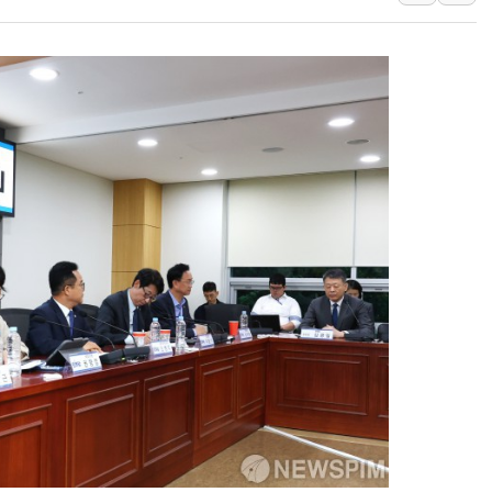
하나금융, 명동 소상공인에 
인천시 광복절 현수막 '태
병무청, 보충역 전면 손질…
홈플러스發 대형마트 판매,
윤준병·이해민 의원, '정부
'호우·산사태 주의보' 울진 