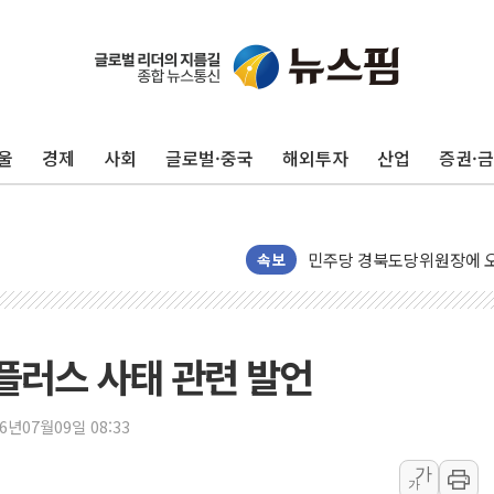
125mm 폭우 쏟아진 울진..
평택 진위면 공장서 질식사
포항 블루밸리 국가산단에 '
울
경제
사회
글로벌·중국
해외투자
산업
증권·
상주 낙동강 선착장 하류서 50
[종합] 김민석, 정청래에 누적 1
민주당 경북도당위원장에 오중
인천서 말다툼 중 어머니 살
속보
김민석, 강원·대구·경북 경선서
[속보] 민주, 강원·대구·경북 
[속보] 민주, 경북 경선 결과 
홈플러스 사태 관련 발언
[속보] 민주, 대구 경선 결과 
[속보] 민주, 강원 경선 결과 
26년07월09일 08:33
정재헌 CEO, SKT 장기고
가
가
최태원, 노소영에 9440억