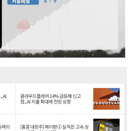
Mute
.AI
클라우드플레어 14% 급등해 신고
점...AI 지출 확대에 전망 상향
 동력의
[홍콩 대장주] 메이퇀② 실적은 고속 상