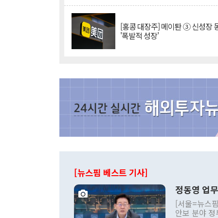
[홍콩 대장주] 메이퇀 ③ 신성장
'폭발적 성장'
[뉴스핌 베스트 기사]
정동영 업무
[서울=뉴스핌
안보 분야 정