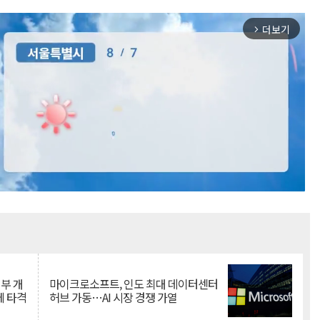
더보기
arrow_forward_ios
Mute
뇌부 개
마이크로소프트, 인도 최대 데이터센터
에 타격
허브 가동…AI 시장 경쟁 가열