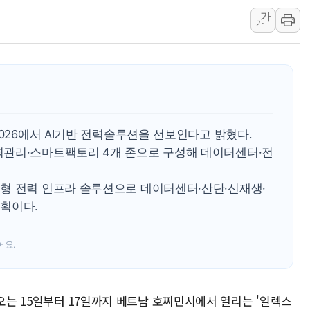
가
리투아니아 국방 "러, 우크라 드론
가
구광모, 내주 실리콘밸리서 젠슨 황
뉴욕증시 개장 전 특징주...모더
김정관 장관 "영업이익 N% 성과
뉴욕증시 프리뷰, 미 주가선물 AI
청와대, 북한 단거리 탄도미사일 발
2026에서 AI기반 전력솔루션을 선보인다고 밝혔다.
관리·스마트팩토리 4개 존으로 구성해 데이터센터·전
형 전력 인프라 솔루션으로 데이터센터·산단·신재생·
획이다.
어요.
 오는 15일부터 17일까지 베트남 호찌민시에서 열리는 '일렉스