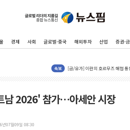
트럼프, '원정출산 시민권 차단' 
트럼프 "이란전 조만간 끝날 것"…
현대리바트, 원가 개선으로 실적 방
울
경제
사회
글로벌·중국
해외투자
산업
증권·
"세금 부담 덜자"…비거주 1주택자
세금 부담 커진 고가 1주택자…맞
[금/유가] 이란의 호르무즈 해협 통
뉴욕증시, 유가·금리 부담에 하락…
속보
이란, 오만과 호르무즈 해협 재개방 
[민주 당권주자 일정] 송영길·정청래
李대통령, 오늘 부동산 정책 점검 
트남 2026' 참가…아세안 시장
[오늘의 정치일정] 8월 7일(금)
[오늘의 국회일정] 상임위·세미나·기
이란, 美·이스라엘 선박 호르무즈 
26년07월09일 08:30
유럽증시, 견조한 실적 소화하며 대부