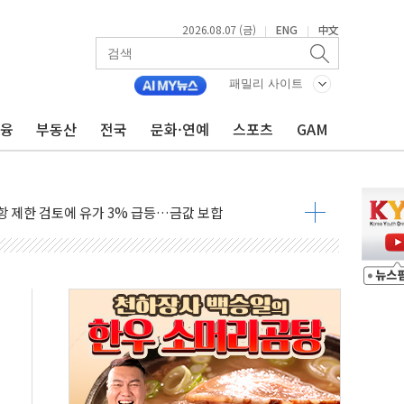
2026.08.07 (금)
ENG
中文
|
|
행정명령 서명…출생시민권 제한 재시동
군수품 부족설 일축 "막대한 무기 보유"
패밀리 사이트
어…다음 과제는 '외형 확대'
금융
부동산
전국
문화·연예
스포츠
GAM
 귀환 조짐에 전월세시장 '긴장'
교환·재매수·다운사이징 '저울질'
항 제한 검토에 유가 3% 급등…금값 보합
다우 5거래일 랠리 '마침표'
합의 막바지.."美와 직접 협상 없어"
·김민석 후보 - 8월 7일
2차 회의…주택 공급 대책 막바지 조율할 듯
자회견·주요 정당 - 8월 7일
통항 제한 추진…美 "통행 막을 권한 없어"
분 상승… "2분기 기업 순이익 21% 증가" 전망