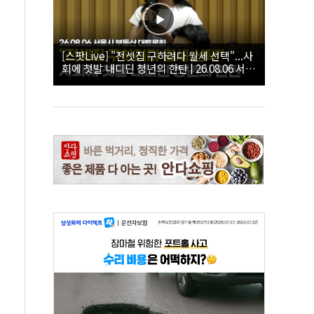
[스팟Live] "전셋집 구하려다 월세 선택"...사
회에 첫발 내디딘 청년의 한탄 | 26.08.06 서울
시 부동산 대토론회