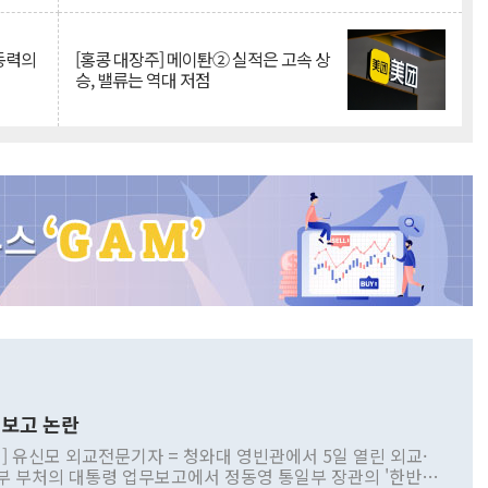
 동력의
[홍콩 대장주] 메이퇀② 실적은 고속 상
승, 밸류는 역대 저점
보고 논란
] 유신모 외교전문기자 = 청와대 영빈관에서 5일 열린 외교·
부 부처의 대통령 업무보고에서 정동영 통일부 장관의 '한반도