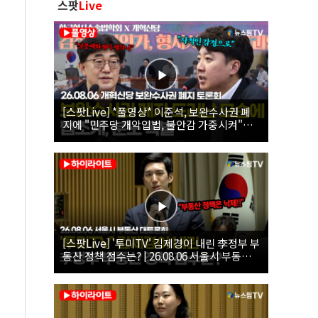
스팟
Live
[스팟Live] *풀영상* 이준석, 보완수사권 폐
지에 "민주당 개악입법, 불안감 가중시켜"｜
26.08.06 개혁신당 보완수사권 폐지 토론회
[스팟Live] '투미TV' 김제경이 내린 李정부 부
동산 정책 점수는? | 26.08.06 서울시 부동산
대토론회