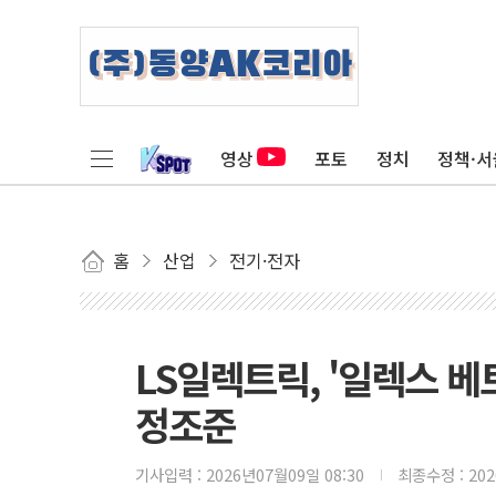
영상
포토
정치
정책·서
홈
산업
전기·전자
LS일렉트릭, '일렉스 베
정조준
기사입력 :
2026년07월09일 08:30
최종수정 :
20