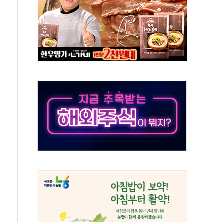
으로 나토 회원국 공격 검토… 거짓 깃발 작전"
 재회…로봇·AI 데이터센터·모빌리티 구체화
나·아이온큐·도어대시↑ VS 샌디스크·피그마·앱러빈↓
급 반대…상법·자본시장법 개정 논의"
주 차익실현 속 혼조세...웨스턴디지털·샌디스크↓
사에 긴급 안보 점검회의