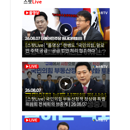
스팟
Live
[스팟Live] *풀영상* 한병도 “국민의힘, 말로
만 주택 공급…공급 법안 처리 협조하라”｜
26.08.07 더불어민주당 원내대책회의
[스팟Live] 국민의힘 부동산정책 정상화 특별
위원회 전체회의 생중계 | 26.08.07