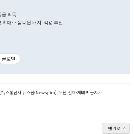
1등급 획득
장 확대…'옴니원 배지' 적용 추진
글로벌
뉴스통신사 뉴스핌(Newspim), 무단 전재-재배포 금지>
맨위로