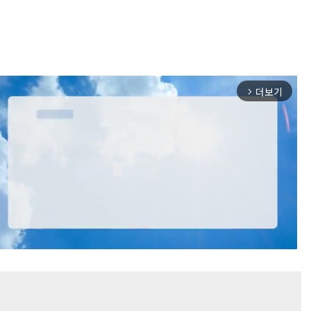
더보기
arrow_forward_ios
Mute