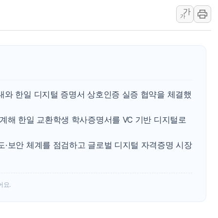
가
[특징주] 엘앤에프, 
가
[글로벌 마켓 리포트 
[인사] 기획예산처
"'국평' 분양가가 3
인크로스, 2Q 영업익 
대상, 청정원 동물복
대와 한일 디지털 증명서 상호인증 실증 협약을 체결했
LG 엑사원, 구글·알
연계해 한일 교환학생 학사증명서를 VC 기반 디지털로
도·보안 체계를 점검하고 글로벌 디지털 자격증명 시장
어요.