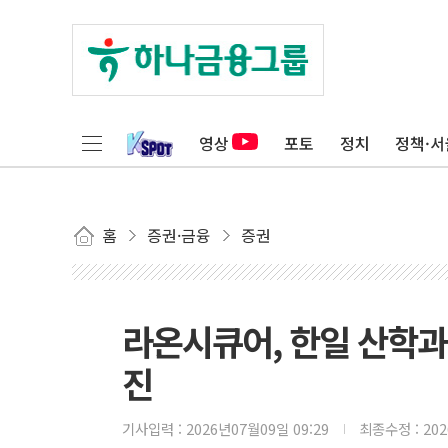
영상
포토
정치
정책·서
홈
증권·금융
증권
라온시큐어, 한일 산학과 
진
기사입력 :
2026년07월09일 09:29
최종수정 :
20