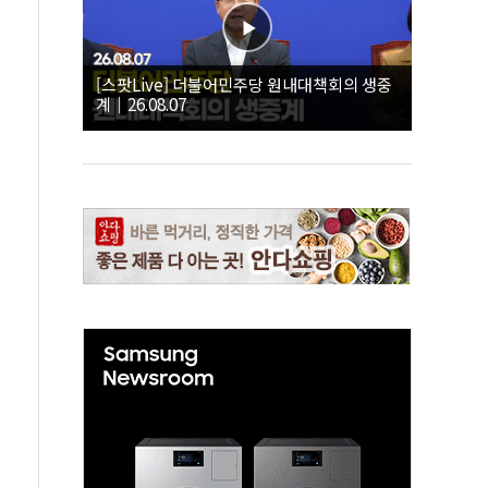
[스팟Live] 더불어민주당 원내대책회의 생중
계｜26.08.07