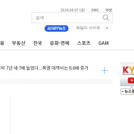
2026.08.07 (금)
ENG
中文
|
|
단, 스타트업 지원 프로그램 성료
패밀리 사이트
기 혐의' 차가원 대표 구속 송치
금융
부동산
전국
문화·연예
스포츠
GAM
책임' 임성근 전 사단장 항소심도 징역 3년 선고
텔 살인' 50대 남성 구속 송치
박 7년 새 7배 늘었다...폭염 대책비는 8.6배 증가
한 여름"…구윤철, 쪽방촌 폭염 대응상황 점검
 '패싱'… 美, 유로화 팔아 엔화 부양 후 사후 통보만
'닥터 코퍼'가 말하는 경기 신호가 달라졌다
노선 재개...3년 2개월 만
모 美 전력 케이블 수주
 동반 강세…배터리3사 일제히 상승
 구로병원과 AI 정밀의료 협력
 3년 더...중기부, '피터팬 증후군' 완화 나선다