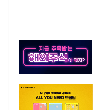
흑자 전환·LFP 공급 본격화에 15%대 급등
8월 7일]
0억" 드파인 아르티아 15가구 '줍줍' 나왔다
28억원 26% ↑..."외형·수익 동반 성장"
지 청정유정란 3만5775알 기부
리바바 제쳤다…산업 예측 AI 잇단 세계 1위