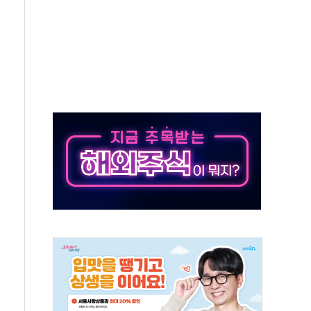
상 기대 후퇴
·태양광주↑ VS 트레이드데스크·웬디스↓
 끝까지 찾겠다"
중 완화 전환점"
적 공급 확대·속도전 총력"
 급등