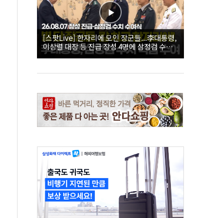
[스팟Live] 한자리에 모인 장군들...李대통령,
이상렬 대장 등 진급 장성 4명에 삼정검 수치
직접 수여｜26.08.07 장성 진급·삼정검 수치
수여식