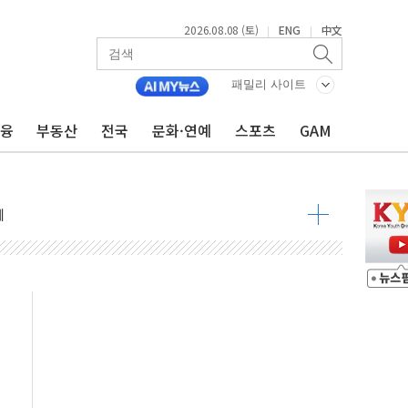
2026.08.08 (토)
ENG
中文
|
|
패밀리 사이트
금융
부동산
전국
문화·연예
스포츠
GAM
 요구
낮아지며 상승… STOXX 600 지수는 나흘 연속 최고치
세
엘·이란 위협에 맞설 자체 억지력 강화
동
톱'… 美 해상봉쇄 영향
각
체주 '활짝'
스닥 선물 1%대 상승