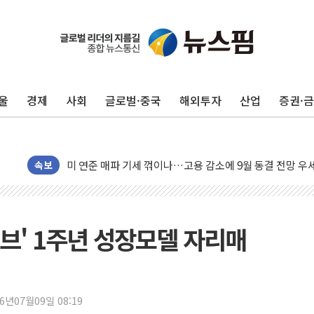
울
경제
사회
글로벌·중국
해외투자
산업
증권·
트럼프, 쿡 연준 이사 해임 재추진…"26일까지 의혹 소명"
유럽증시, 美 고용 예상 밖 부진에 연준 금리 인상 가능성 
미 연준 매파 기세 꺾이나…고용 감소에 9월 동결 전망 우
속보
[종합] 이슬람 수니파 3국, '공동방위협정' 체결… 이스라
트럼프, 백신·자폐증 행정명령 검토…"이르면 다음 주"
美 항소법원, 백악관 무도회장 공사 중단 명령…트럼프 제
브' 1주년 성장모델 자리매
이란 핵심 원유 수출항 '하르그섬', 최근 1주일 이상 '올스
美 고용 쇼크에 엔화 장중 급등…시장은 "또 개입했나" 촉
[AI MY 뉴스] 뉴욕 반도체주 프리뷰...美 고용 쇼크에 반도
26년07월09일 08:19
뉴욕증시 프리뷰, 美 고용 쇼크에 금리 인상 우려 후퇴…나