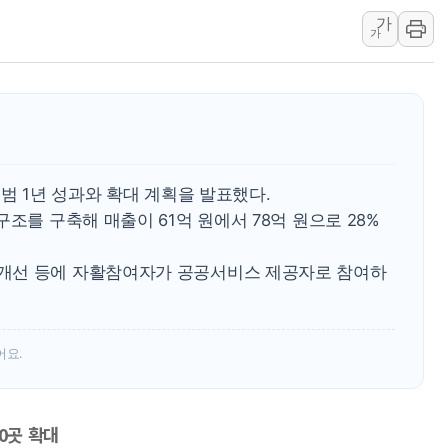
가
[종합] 美 7월 고용 2만3000명 감소 '쇼크'…9월 금리 인
가
[사진] 이슬람 수니파 3개국, 공동방위협정 체결
뉴욕증시 개장 전 특징주...아틀라시안·클라우드플레어
보훈부, 미 DPAA와 MOU… "6·25 미군 실종자 7359명
트럼프 "금리 내려야"…파월 때와 달리 워시엔 톤 낮춰
특정 정치인 측근 포항시 정책특보 내정설...포항시 '시끌'
출범 1년 성과와 확대 계획을 발표했다.
李 "해남 태양광, 대한민국 다음 100년 밑거름…수도권 집
조를 구축해 매출이 61억 원에서 78억 원으로 28%
李 대통령, '6시간 마라톤 부동산 2차 회의' 주재… "전폭
트럼프, 中 겨냥 폴리실리콘 관세 15% 부과…美 태양광주
개선 등에 자활참여자가 공공서비스 제공자로 참여하
[사진] 빈살만과 에르도안의 만남
어요.
0곳 확대