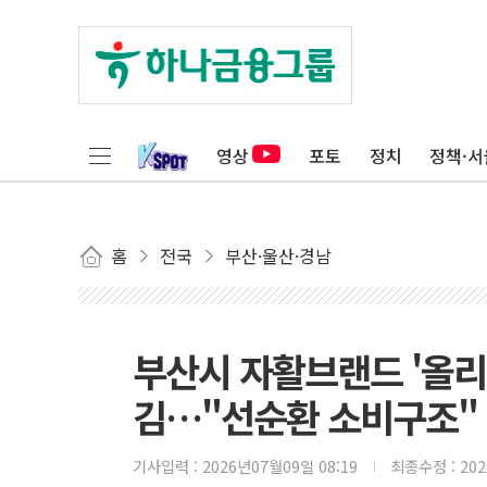
영상
포토
정치
정책·서
홈
전국
부산·울산·경남
부산시 자활브랜드 '올리
김…"선순환 소비구조"
기사입력 :
2026년07월09일 08:19
최종수정 :
20