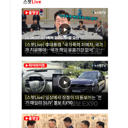
스팟
Live
[스팟Live] 李대통령 "국가폭력 피해자, 국가
가 치유해야…국가 책임 유효기간 없어"｜
26.08.07 국가폭력 피해자 위로 오찬
[스팟Live] 일상에서 장점이 더 돋보이는 '전
기 패밀리 SUV' 볼보 EX90