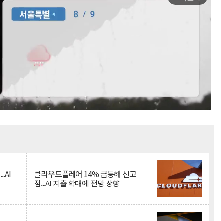
Mute
.AI
클라우드플레어 14% 급등해 신고
점...AI 지출 확대에 전망 상향