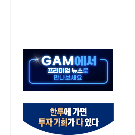
 결혼까지 정쟁 소재 삼아…청년 삶 가로막는 걸림돌"
 사망자 2명…올해 하루 환자 최다
사)씨 모친상
난간 붕괴…인명피해 없어
주역 찾는다...중기부, 장관 표창 후보자 모집
 신종 보이스피싱 기승…금감원 소비자경보