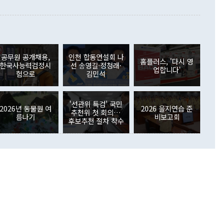
이 들 때도 있다"며 부정적으로 반응했다. 조현 외교부 장
월(21억7000만달러)보다 흑자 폭이 확대됐다. 배당소득수지
 사후 브리핑에서 정 장관이 언급한 '4자 회담'에 대해 "이상
이 늘어난 데다 전월 분기배당에 따른 기저효과로 배당지급이
 어떤 희망이라 하더라도 그건 아직 조율되지 않은 방법"이
6000만달러 흑자를 나타냈다. 금융계정 순자산은 6월 중 467
들께서 디스카운트해 주시면 좋겠다"고 선을 그었다. 정 장관
러 증가해 월간 기준 역대 최대 증가 폭을 기록했다. 종전 최대
아 블라디보스토크에서 열리는 '동방경제포럼(EEF)'을 언급하
월(369억9000만달러)을 넘어선 것이다. 직접투자에서는 내국
원에서 (참석을) 검토하고 있다"고 발언한 데 대해서도 조 장관
가 80억1000만달러, 외국인의 국내투자가 46억3000만달러
공무원 공개채용,
인천 합동연설회 나
외교부의 몫"이라며 "아직 거기까지 진도가 나가지 않았다"고
홈플러스, '다시 영
. 증권투자에서는 외국인의 국내 주식 매도세가 이어졌다. 외
한국사능력검정시
선 송영길·정청래·
업합니다'
장관이 이날 소개한 대북 구상과 설명은 정부 내 조율을 거치지
주식 투자는 차익실현 매도 등의 영향으로 316억1000만달러
험으로
김민석
서 문제가 있다. 특히 주적 표현 대체와 국호 사용, 9·19 군
(-310억5000만달러)에 이어 역대 최대 순매도 기록을 다시
 4자회담 추진 등은 통일부 장관이 결정할 사안이 아니어서 월
국인의 국내 채권투자는 세계국채지수(WGBI) 자금 유입에도
이 나오고 있다. 이 대통령은 정 장관의 업무보고를 듣고 난
도래 영향으로 증가 폭이 줄어든 52억9000만달러를 기록했
'선관위 특검' 국민
무보고에 발표했다고 승인난 건 아니다"라고 재차 확인했다. 정
2026년 동물원 여
2026 을지연습 준
 해외 증권투자는 주식을 중심으로 35억6000만달러 증가했
추천위 첫 회의…
름나기
비보고회
통은 "정 장관의 발언 내용은 대부분 국가안전보장회의(NSC)
newspim.com
후보추천 절차 착수
된 사안이 아닌 정 장관의 개인적 생각에 가깝다"며 "안보 관
이 정부의 공식 정책이 아닌 사안을 추진하겠다고 업무보고를
 면전에서 '국군통수권자가 나서야 한다'고 주장한 것은 심각
 5일 청와대 영빈관에서 열린 통일
 외교 안보 부처 업무보고에서 발언하고 있다. [사진=청와대]
장이 현 시점에서 이미 참고가 될 수 없는 과거의 경험 또는 사
식에 기반하고 있다는 것이다. 정 장관이 주장하는 구상은 급
 있는 북한의 전략과 한반도 및 국제 정세를 전혀 반영하지
 비판이 제기되고 있다. 정 장관이 "흘러간 선(先)비핵화만
현실을 바꾸지 못한다"고 언급한 것은 지금까지의 대북 접근