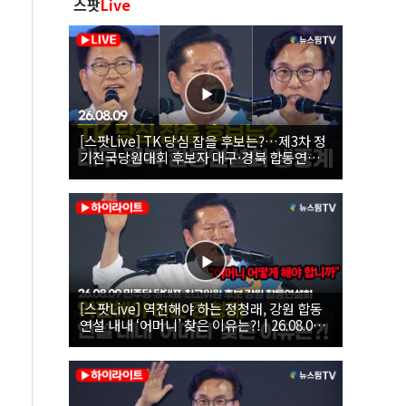
스팟
Live
[스팟Live] TK 당심 잡을 후보는?…제3차 정
기전국당원대회 후보자 대구·경북 합동연설
회 생중계 | 26.08.09
[스팟Live] 역전해야 하는 정청래, 강원 합동
연설 내내 ‘어머니’ 찾은 이유는?! | 26.08.09
더불어민주당 당대표·최고위원 후보 강원 합
동연설회