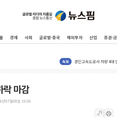
'호우·산사태 주의보' 울진 
여야, 황희 '버스 하우스' 
풀무원재단, '국제과학연극제
울
경제
사회
글로벌·중국
해외투자
산업
증권·
현대그린푸드 '텍사스로드하
與 "세제개편안 8월 말 당
경인고속도로서 차량 4대 연
"AI가 먼저 알아채고 고친
속보
삼성전자, 美국립연구소와 
[인사] 국무조정실·국무
롯데백화점, 앰배서더 2기
하락 마감
한수원 "폭염 속 전력수급
박형수 의원 '선관위 견제·감
26년07월08일 16:06
장동혁, 李 대통령에 "결혼
가
가
정부, 독도 조사활동 日 항