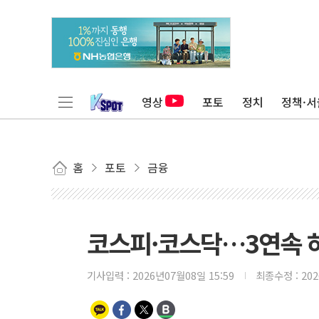
영상
포토
정치
정책·서
홈
포토
금융
코스피·코스닥…3연속 
기사입력 :
2026년07월08일 15:59
최종수정 :
20