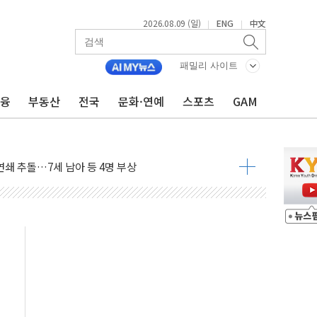
2026.08.09 (일)
ENG
中文
|
|
시간당 30mm 강한 비...호우 피해 없어
공방…野 "청년 우롱 기괴" vs 與 "송구한 해프닝"
패밀리 사이트
 2026'서 어린이 과학연극 2편 수상
금융
부동산
전국
문화·연예
스포츠
GAM
우스' 잠실점, 직장인 핫플레이스로 부상
정 조율 완료…초고가·비거주 1주택 등 여론 수렴"
쇄 추돌…7세 남아 등 4명 부상
다"…LG유플러스, AI 홈네트워크 구현 첫발
영하 30도 극저온 난방기술 개발한다
총리비서실
 모집…지역 크리에이터 확대
 이상무"…김회천 사장, 원전 현장점검
독 강화' 2개 법 대표 발의
 페널티 만든 건 이 정권…신생아 특례 대출까지 줄여"
의에 "수용할 수 없다" 반박