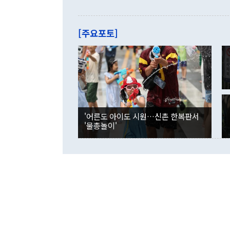
으로 약간의 의문
를 기록해 전
관은 업무보고
는 배당수입
주의에 근거한
줄면서 25억
[주요포토]
라며 "여러분
억1000만달
이 9월 러시
였던 올해 3
며 "정부 차
인의 해외투자
은 "그것은 
각각 증가했다
잘랐다. 정 
국인의 국내 
않았다는 점에
감소하며 전월
사합의 복원,
경신했다. 외
권이라는 지적
분기 말 만기
뒤 "여기 업
다. 내국인의
'어른도 아이도 시원…신촌 한복판서
부의 한 소식
다. eoyn2@
'물총놀이'
를 거쳐 결정
련 부처 장관
하고 대통령의
한 문제"라고 지적했다. 이재명 대통령이
외교 국방 등
2026.08.05 ◆시대착오적 접근, 대북 인식 오류 더욱 문제인 것은 정 장관
의 이같은 주
실과 다른 인
격히 변화하고
못하고 있다는
되뇌는 것은 