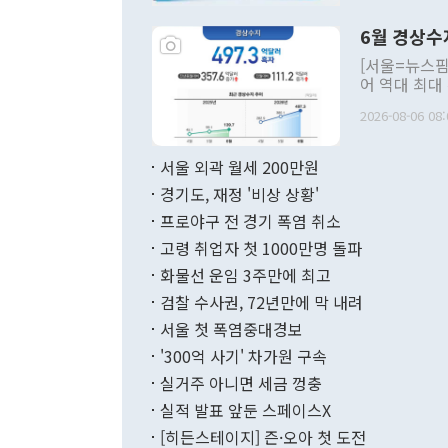
언한 것이 있
령은 공개적으
6월 경상수
주의적 희망에
관의 대북 정
[서울=뉴스핌
관 부처 장관
어 역대 최대
관의 무리한 
출 호조로 월
다. [정동영 통일부 장관이 지난달 23일 오후 서울 종로구 정부서울청사에
2026-08-06 08:
료=한국은행] 한국은행이 6일 발표한 '2026년 6월 국제수지(잠정)'에
서 취임 1주년 
면 지난 6월
부 장관 권한
1000만달러
서울 외곽 월세 200만원
발전 구상'을
이에 따라 올
적 갈등 해결
경기도, 재정 '비상 상황'
했다. 경상수
결과 혐오의 
9000만달러
프로야구 전 경기 폭염 취소
년간의 CVI
지 기준 상품
고령 취업자 첫 1000만명 돌파
무너졌다고도 
며 월간 기준
현실을 바꾸는
달러로 38.
화물선 운임 3주만에 최고
를 평화 체제
196.9% 급
검찰 수사권, 72년만에 막 내려
함께 4자 대
수출은 160
지만 이 대통
서울 첫 폭염중대경보
(18.6%) 
화공존 정책이
했다. 통관 기
'300억 사기' 차가원 구속
다"고 지적했
(16.4%)
투리가 잡혀 
실거주 아니면 세금 껑충
월(-10억9
쁜 상황이 초
증가와 유류할
실적 발표 앞둔 스페이스X
9·19 군사
기록했지만 
[히든스테이지] 즌·오아 첫 도전
"우리의 선의
로 전환됐다.