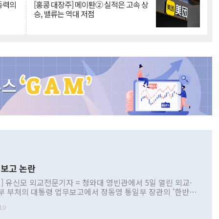
 동력의
[홍콩 대장주] 메이퇀② 실적은 고속 상
승, 밸류는 역대 저점
보고 논란
] 유신모 외교전문기자 = 청와대 영빈관에서 5일 열린 외교·
부 부처의 대통령 업무보고에서 정동영 통일부 장관의 '한반도
 구상'과 업무보고 발언이 논란을 빚고 있다. 이날 정 장관의
10
정부 내 조율을 거치지 않은 사안을 정책으로 추진하겠다고 공