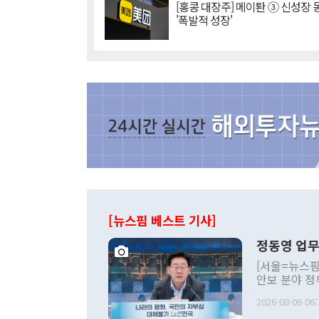
[홍콩 대장주] 메이퇀 ③ 신성장
'폭발적 성장'
[뉴스핌 베스트 기사]
정동영 업무
[서울=뉴스핌
안보 분야 정
평화공존 발전
2026-08-06 06:
발언 중에는 