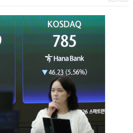
김성회, 국민의힘에 "청년
서울 38도 폭염에 온열질환
[부고] 이승영(한림제약 이
전남광주 남구 한 아파트 
지역 일자리·생활인구 늘린 
'상품권 사면 대출 가능'