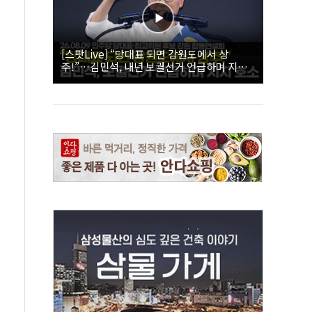
[스팟Live] “당대표 되면 강원도에서 상
주!”…김민석, 내년 보궐선거 언급하며 지지
호소 | 26.08.09 더불어민주당 당대표·최고위
원 후보 강원 합동연설회