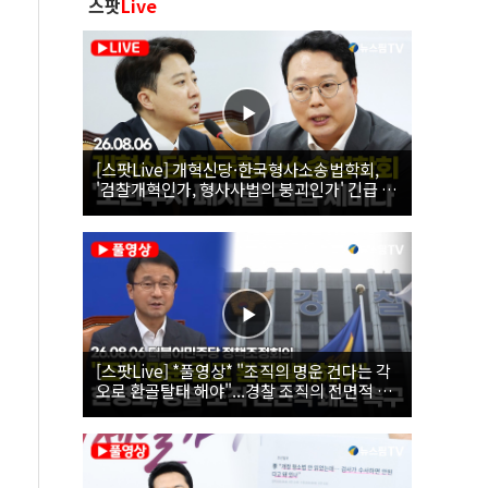
스팟
Live
[스팟Live] 개혁신당·한국형사소송법학회,
'검찰개혁인가, 형사사법의 붕괴인가' 긴급 세
미나｜26.08.06
[스팟Live] *풀영상* "조직의 명운 건다는 각
오로 환골탈태 해야"...경찰 조직의 전면적 쇄
신 촉구한 한병도 | 26.08.06 더불어민주당 정
책조정회의