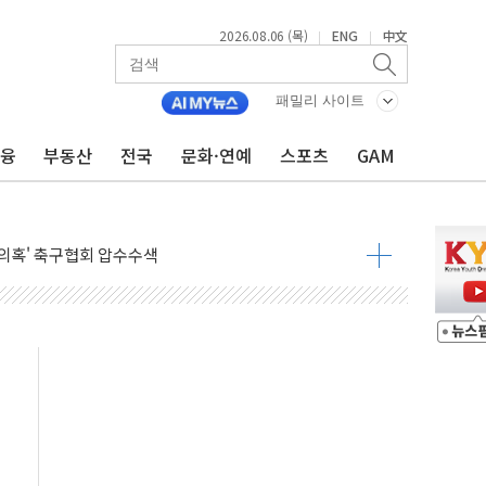
2026.08.06 (목)
ENG
中文
|
|
ADT캡스, 매장 운영·보안 통합관리 앱 출시
최초 클라우드 보안인증 획득
패밀리 사이트
 영업익 2.2조 증발...하반기 '환율 역풍' 우려
금융
부동산
전국
문화·연예
스포츠
GAM
 해남 태양광발전 '첫삽'…남동발전, 재생에너지 '앞장'
내년 상반기부터 본격화
 의혹' 축구협회 압수수색
 차세대 AI 메모리 기술력 과시
염에 고단열 인테리어 관심 급증"
당' 챙긴 경찰관 2명 송치
강찬 대표, 자사주 매수
기 최대 실적에 13%대 급등
로 확대…신규 항공사 진입길 열려
.7% '생활파킹통장' 출시
우는 트럼프...당내선 "안 먹힌다" 균열