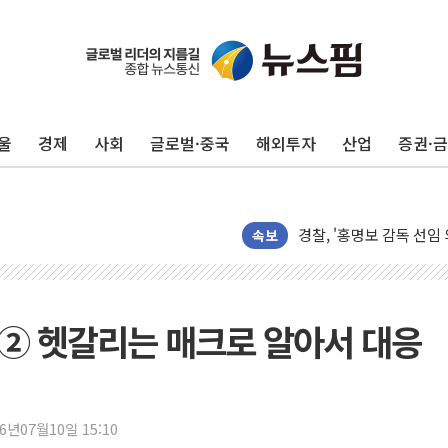
LGU+, 국내 IDaaS 
환율 100원 빠지면 현대차
울
경제
사회
글로벌·중국
해외투자
산업
증권·
국내 최대 400MW 규모
카카오, 'AI 수익화' 
경찰, '홍명보 감독 선임
삼성전자, FMS 2026서
속보
LX하우시스 "역대급 폭
일 안 하고 '초과근무 수
토마토시스템 조길주·이
] ② 헷갈리는 매크로 알아서 대응
[특징주] 고려아연, 상반
한·체코 항공편 주10회
SBI저축은행, 최고 연 7
26년07월10일 15:10
美중간선거 '색깔론' 덧씌