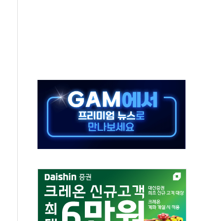
첫 '국제보훈컨퍼런스'… 한미동맹 상징성 부각
철도 전력망 구축 계약
 부적절 발언 논란 사과…"재발 방지 모든 조치"
 S7 모두 '파란불'
닌 권력 지팡이 자처…보완수사권 폐지해도 되나"
치약' 출시