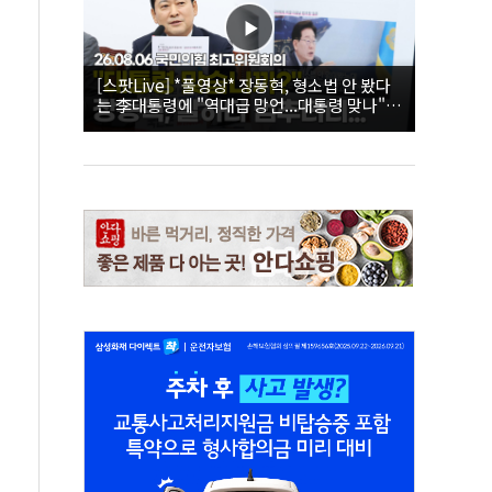
[스팟Live] *풀영상* 장동혁, 형소법 안 봤다
는 李대통령에 "역대급 망언...대통령 맞나"｜
26.08.06 국민의힘 최고위원회의