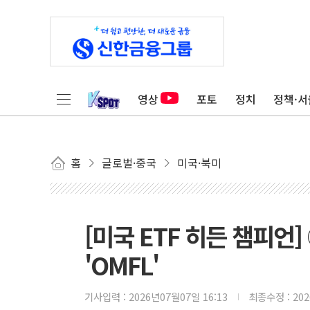
영상
포토
정치
정책·서
홈
글로벌·중국
미국·북미
[미국 ETF 히든 챔피언
'OMFL'
기사입력 :
2026년07월07일 16:13
최종수정 :
20