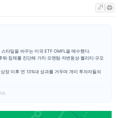
가
보훈부, 내년 워싱턴서 
가
가온전선, 싱가포르 도시
정점식, '부산 돌려차기'
[특징주] 美 반도체 약세에
정점식 "경찰, 민중 아
오스템파마, '옥치 잇몸 
스타일을 바꾸는 미국 ETF OMFL을 매수했다.
·후퇴·침체를 진단해 가치·모멘텀·저변동성·퀄리티·규모
과 상장 이후 연 13%대 성과를 거두며 개미 투자자들의
어요.