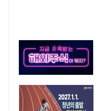
회의…중증환자 이송체계 전국 확대 점검
끝…김민석, 신천지 허위신고에 배신 사과 안 해"
국방개혁은 정치적 감정 따라 추진해선 안 돼"
 '비욘드 디 어비스' 수상작 발표
위크' 참가…리모델링 상담 제공
상, 종가가 넘은 건 국경 아닌 '식문화 장벽'
급등…구리 가격 상승 전망 부각
은 채권혼합 펀드 2종 출시
닉스'는 사고 급등주는 팔았다