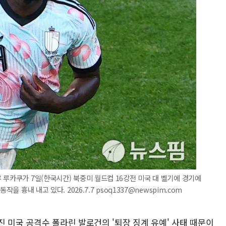
 루카쿠가 7일(한국시간) 북중미 월드컵 16강전 미국 대 벨기에 경기에
을 흉내 내고 있다. 2026.7.7 psoq1337@newspim.com
 미국 공격수 폴라린 발로건의 '퇴장 징계 유예' 사태 때문이