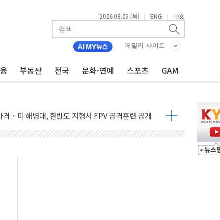
2026.08.06 (목)
ENG
中文
|
|
패밀리 사이트
금융
부동산
전국
문화·연예
스포츠
GAM
 비상! 수족구병이 다시 유행합니다.
.데이터처, 기업 3만1000곳 경제통계조사
 실사격…미 해병대, 한반도 지형서 FPV 공격훈련 공개
 아닌 담합…76조2000억 입찰 영향"
 넘긴 세라젬…공정위 과징금 4억3200만원
'슈퍼을' 5곳 선정...소부장 핵심기업 추가 육성
용품 등 94개 제품 안전기준 '부적합'
'다산점' 열어
한눈에'…인사처, 공무원 인사제도 안내서 발간
…식약처 AI 심사·소방청 119안심콜 영문 영상 제작
증명서 발급…7일부터 온라인 대리 신청 가능