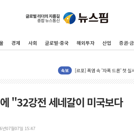
울
경제
사회
글로벌·중국
해외투자
산업
증권·
[AI 카드뉴스] 어린이집·유치원
운수업·기업활동 '원스톱'으로..
[르포] 폭염 속 '자폭 드론' 첫
속보
공정위 "국고채 PD 15곳, 관행
중소기업 기술자료 중국 계열사에
정부, 한화오션·에코프로비엠 등 
국표원, 해외직구 물놀이기구·유아
벨기에 "32강전 세네갈이 미국보다
쉐이크쉑, 남양주 현대아울렛에 
'달라진 임신·출산·육아 지원 
정부혁신 우수사례 세계에 알린다
26년07월07일 15:47
부모가 정부24에서 자녀 출입국