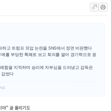
가
소방청, 전국 시·도 구급과장 
가
정청래 "2차 TV토론으로 게임 
윤상현, 사관학교 통합 비판…"
펄어비스, 붉은사막 영상 콘테스트
현대리바트, '2026 코리아빌드
[K메이커] 코셔에서 할랄까지…대
파하고 트럼프 외압 논란을 SNS에서 정면 비판했다
[특징주] 비철금속 업종 11% 
유예를 부당한 특혜로 보고 회의를 열어 경기력으로 응
흥국자산운용, 코스닥 성장주 담
외국인 돌아왔지만 …'삼전·하이
무례함을 지적하며 승리에 자부심을 드러냈고 감독은
 감쌌다
어요.
이야" 글 올리기도