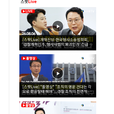
스팟
Live
[스팟Live] 개혁신당·한국형사소송법학회,
'검찰개혁인가, 형사사법의 붕괴인가' 긴급 세
미나｜26.08.06
[스팟Live] *풀영상* "조직의 명운 건다는 각
오로 환골탈태 해야"...경찰 조직의 전면적 쇄
신 촉구한 한병도 | 26.08.06 더불어민주당 정
책조정회의