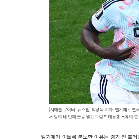
[시애틀 로이터=뉴스핌] 박상욱 기자=벨기에 로멜루
서 팀의 네 번째 골을 넣고 트럼프 대통령 특유의 춤 동작
벨기에가 이토록 분노한 이유는 경기 전 불거진