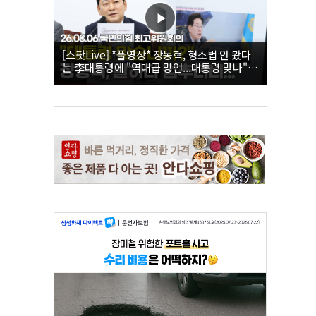
[스팟Live] *풀영상* 장동혁, 형소법 안 봤다
는 李대통령에 "역대급 망언...대통령 맞나"｜
26.08.06 국민의힘 최고위원회의