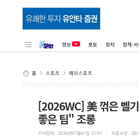
영상
포토
정치
정책·서
홈
스포츠
해외스포츠
[2026WC] 美 꺾은 
좋은 팀" 조롱
기사입력 :
2026년07월07일 15:47
최종수정 :
20