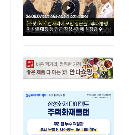
[스팟Live] 한자리에 모인 장군들...李대통령,
이상렬 대장 등 진급 장성 4명에 삼정검 수치
직접 수여｜26.08.07 장성 진급·삼정검 수치
수여식