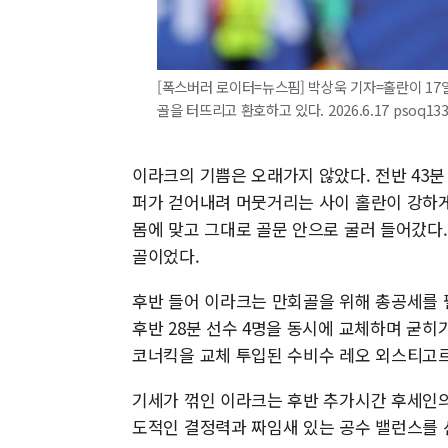
[폭스버러 로이터=뉴스핌] 박상욱 기자=홀란이 17
골을 터뜨리고 환호하고 있다. 2026.6.17 psoq13
이라크의 기쁨은 오래가지 않았다. 전반 43분
퍼가 걷어내려 머뭇거리는 사이 홀란이 강하게
몸에 맞고 그대로 골문 안으로 굴러 들어갔다
골이었다.
후반 들어 이라크는 만회골을 위해 총공세를 
후반 28분 선수 4명을 동시에 교체하며 굳히
코너킥을 교체 투입된 수비수 레오 외스티고르
기세가 꺾인 이라크는 후반 추가시간 후세인의
도적인 결정력과 짜임새 있는 공수 밸런스를