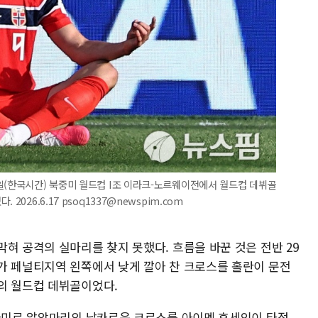
일(한국시간) 북중미 월드컵 I조 이라크-노르웨이전에서 월드컵 데뷔골
026.6.17 psoq1337@newspim.com
혀 공격의 실마리를 찾지 못했다. 흐름을 바꾼 것은 전반 29
가 페널티지역 왼쪽에서 낮게 깔아 찬 크로스를 홀란이 문전
의 월드컵 데뷔골이었다.
 아미르 알암마리의 날카로운 크로스를 아이멘 후세인이 타점