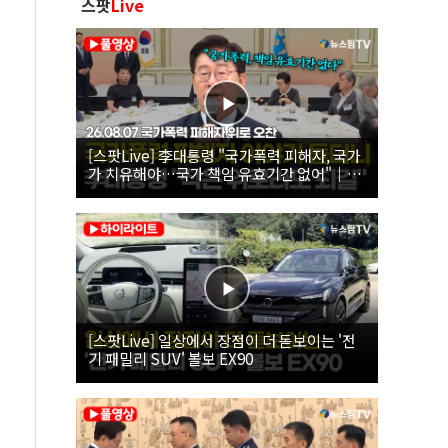
스팟
Live
[스팟Live] 李대통령 "국가폭력 피해자, 국가
가 치유해야…국가 책임 유효기간 없어"｜
26.08.07 국가폭력 피해자 위로 오찬
[스팟Live] 일상에서 장점이 더 돋보이는 '전
기 패밀리 SUV' 볼보 EX90