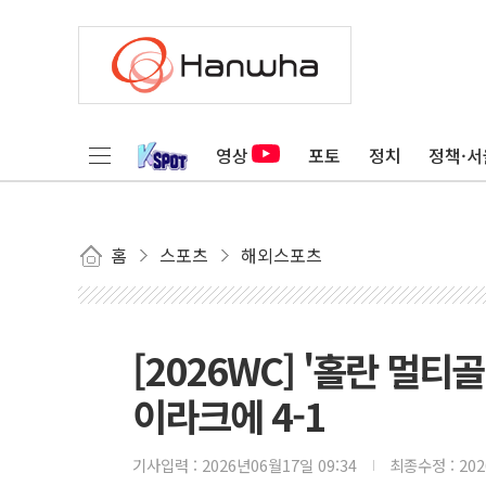
영상
포토
정치
정책·서
홈
스포츠
해외스포츠
[2026WC] '홀란 멀티
이라크에 4-1
기사입력 :
2026년06월17일 09:34
최종수정 :
20