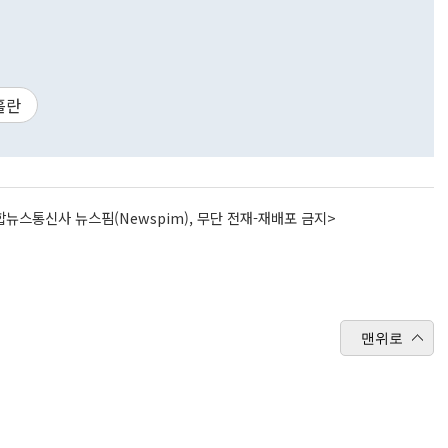
홀란
뉴스통신사 뉴스핌(Newspim), 무단 전재-재배포 금지>
맨위로