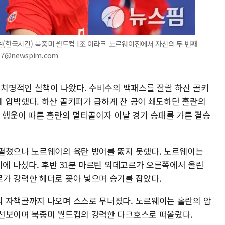
일(한국시간) 북중미 월드컵 I조 이라크-노르웨이전에서 자신의 두 번째
37@newspim.com
 치명적인 실책이 나왔다. 수비수의 백패스를 잘랄 하산 골키
 압박했다. 하산 골키퍼가 급하게 찬 공이 쇄도하던 홀란의
. 행운이 따른 홀란의 멀티골이자 이날 경기 승패를 가른 결승
펼쳤으나 노르웨이의 육탄 방어를 뚫지 못했다. 노르웨이는
기에 나섰다. 후반 31분 마르틴 외데고르가 오른쪽에서 올린
가 강력한 헤더로 꽂아 넣으며 승기를 잡았다.
 자책골까지 나오며 스스로 무너졌다. 노르웨이는 홀란의 압
 선보이며 북중미 월드컵의 강력한 다크호스로 떠올랐다.