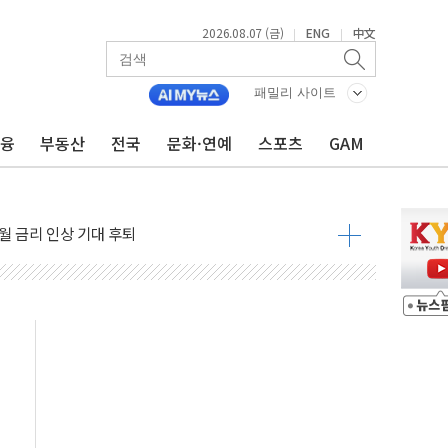
2026.08.07 (금)
ENG
中文
|
|
패밀리 사이트
금융
부동산
전국
문화·연예
스포츠
GAM
용 쇼크에 반도체주 '활짝'
우려 후퇴…나스닥 선물 1%대 상승
…9월 금리 인상 기대 후퇴
체결
라우드플레어·태양광주↑ VS 트레이드데스크·웬디스↓
종자 7359명 끝까지 찾겠다"
 톤 낮춰
항시 '시끌'
름…수도권 집중 완화 전환점"
 주재… "전폭적 공급 확대·속도전 총력"
…美 태양광주 급등