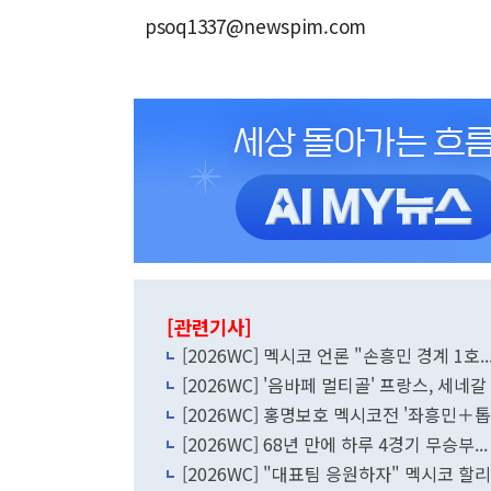
psoq1337@newspim.com
[관련기사]
[2026WC] 멕시코 언론 "손흥민 경계 1호
[2026WC] '음바페 멀티골' 프랑스, 세네갈
[2026WC] 홍명보호 멕시코전 '좌흥민＋
[2026WC] 68년 만에 하루 4경기 무승부.
[2026WC] "대표팀 응원하자" 멕시코 할