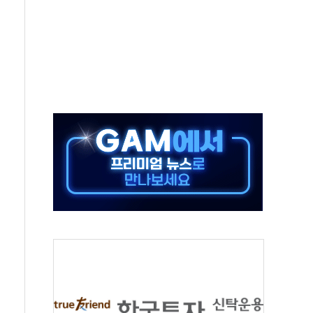
해도 놀랍지 않아"
태양광 착공…여의도 1.6배 규모
...금융주 낙폭 커
부정책 아냐" 해명
~9일 최대 100mm 호우
체결… 수니파 국가들의 새 안보 협력 구도
비온 59㎡ 18억원대
-서울시 '정책 엇박자'