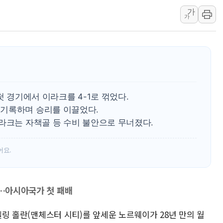
가
[사진] 빈살만과 에르도안의 만남
가
이란와이어 "이란 최고지도자 위독…곧 사망
남동발전, 해남군에 국내 최대 규모 400MW 
[인도증시] 중동 불안 속 유가 상승에 소폭 하락
황희 '폐버스 청년주택' SNS 글 역풍에 "정
폭염 누그러지고 가뭄 숙지나...경북동해안권 8
첫 경기에서 이라크를 4-1로 꺾었다.
사우디·튀르키예·파키스탄, '공동방위협정' 
기록하며 승리를 이끌었다.
신길동 신축도 3.3㎡당 7250만원…써밋 클라
라크는 자책골 등 수비 불안으로 무너졌다.
용산공원·그린벨트로 또 충돌…반복되는 국토부
어요.
패…아시아국가 첫 패배
 엘링 홀란(맨체스터 시티)를 앞세운 노르웨이가 28년 만의 월