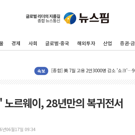
울
경제
사회
글로벌·중국
해외투자
산업
증권·
[AI MY 뉴스] 뉴욕 반도체주 프리뷰...美 고
뉴욕증시 프리뷰, 美 고용 쇼크에 금리 인상 
[종합] 美 7월 고용 2만3000명 감소 '쇼크'
[사진] 이슬람 수니파 3개국, 공동방위협정 
속보
뉴욕증시 개장 전 특징주...아틀라시안·클
보훈부, 미 DPAA와 MOU… "6·25 미군 실
트럼프 "금리 내려야"…파월 때와 달리 워시엔
골' 노르웨이, 28년만의 복귀전서
특정 정치인 측근 포항시 정책특보 내정설...포
李 "해남 태양광, 대한민국 다음 100년 밑거
李 대통령, '6시간 마라톤 부동산 2차 회의'
26년06월17일 09:34
트럼프, 中 겨냥 폴리실리콘 관세 15% 부과