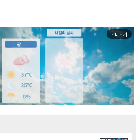
더보기
arrow_forward_ios
Mute