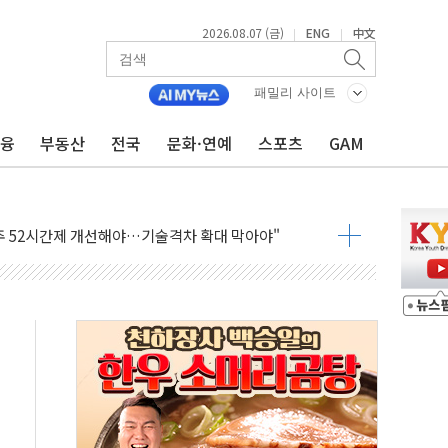
2026.08.07 (금)
ENG
中文
|
|
패밀리 사이트
금융
부동산
전국
문화·연예
스포츠
GAM
…한화·흥국·한투 참여
주 52시간제 개선해야…기술격차 확대 막아야"
약 타결…연봉 6.3% 인상
 등 8~9월 공연 라인업 공개
지 3개 보급단 '1등급 스마트 물류센터' 전환
 테라스 떨어져…SK에코플랜트 "전수 조사"
보 GAM - 맛보기편 (8/7)
다"...송영길·정청래·김민석, 호남 경선 앞두고 총력전
속도…"3분기 추가 방안 발표"
길·노량진·장위 서울 알짜 단지 주목