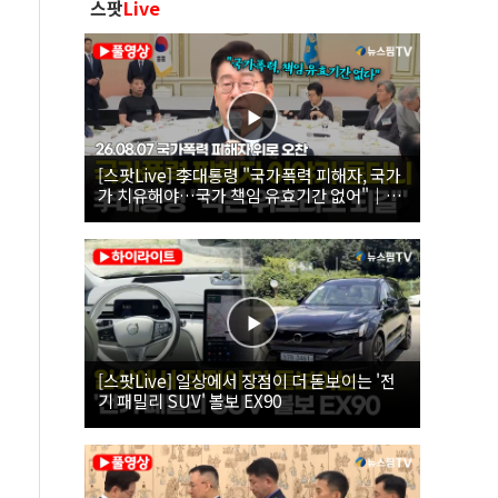
스팟
Live
[스팟Live] 李대통령 "국가폭력 피해자, 국가
가 치유해야…국가 책임 유효기간 없어"｜
26.08.07 국가폭력 피해자 위로 오찬
[스팟Live] 일상에서 장점이 더 돋보이는 '전
기 패밀리 SUV' 볼보 EX90