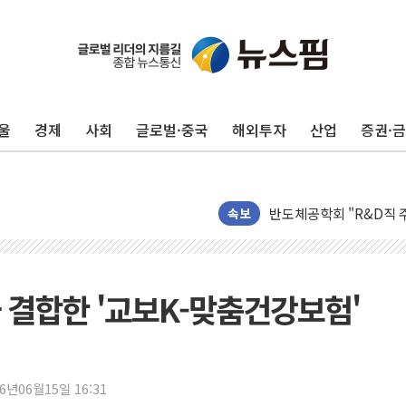
울
경제
사회
글로벌·중국
해외투자
산업
증권·
[인사] 공정거래위원회
KDB생명 본입찰 3파전
반도체공학회 "R&D직 
속보
카카오, 2026년 임금협
현대카드, 박재범·실리카겔
[르포] 육군, 2031년까
송도 신축 아파트서 외벽
 결합한 '교보K-맞춤건강보험'
깊이가 다른 글로벌 투자 정
"호남 없이 민주 당권 없
SK하이닉스, 주주환원 
26년06월15일 16:31
'무순위' 기회 왔다…신