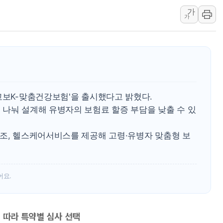
가
野 의원 42명, '사관학
가
IPARK현대산업개발, 
준공업지역 용적률 40
현대해상, 유튜브 양육 
[컨콜] 롯데케미칼, "L
대형 저축은행 4%대 예
교보K-맞춤건강보험'을 출시했다고 밝혔다.
서울 노원 40.2도…8년 
 나눠 설계해 유병자의 보험료 할증 부담을 낮출 수 있
한전, 한전기술지주 출
SK하이닉스, 용인·청주
구조, 헬스케어서비스를 제공해 고령·유병자 맞춤형 보
어요.
 따라 특약별 심사 선택