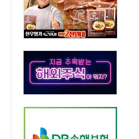
교 통합' 규탄 결의안 발의…이준석·한동훈 동참
노원구 어르신에 삼계탕 배식 봉사
0% 적용하니…재건축보다 재개발 사업성 개선↑
콘텐츠 '소셜아이어워드' 대상 수상
PG 투입 비중 37%…하반기 확대 추진"
금 사라진다, OK·애큐온·페퍼만 남아
만에 서울서 40도 넘어
범…에너지 유니콘기업 본격 육성
에 54조 투자…D램·낸드 동시 증설