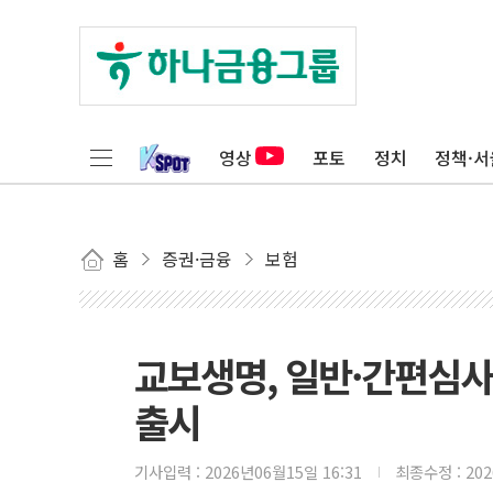
영상
포토
정치
정책·서
홈
증권·금융
보험
교보생명, 일반·간편심사
출시
기사입력 :
2026년06월15일 16:31
최종수정 :
20