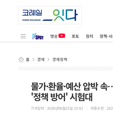
영상
포토
정치
정책·서
홈
경제
경제정책
물가·환율·예산 압박 속
'정책 방어' 시험대
기사입력 :
2026년06월15일 15:42
최종수정 :
20