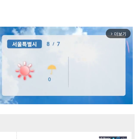
더보기
arrow_forward_ios
Mute