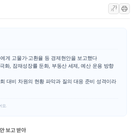
가
李 대통령, '6시간 마라톤 부동산 2차 회의'
가
트럼프, 中 겨냥 폴리실리콘 관세 15% 부과
[사진] 빈살만과 에르도안의 만남
이란와이어 "이란 최고지도자 위독…곧 사망
남동발전, 해남군에 국내 최대 규모 400MW 
[인도증시] 중동 불안 속 유가 상승에 소폭 하락
자에게 고물가·고환율 등 경제현안을 보고했다
극화, 잠재성장률 둔화, 부동산 세제, 예산 운용 방향
회 대비 차원의 현황 파악과 질의 대응 준비 성격이라
어요.
안 보고 받아