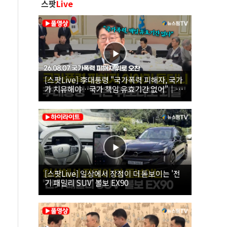
스팟
Live
[스팟Live] 李대통령 "국가폭력 피해자, 국가
가 치유해야…국가 책임 유효기간 없어"｜
26.08.07 국가폭력 피해자 위로 오찬
[스팟Live] 일상에서 장점이 더 돋보이는 '전
기 패밀리 SUV' 볼보 EX90