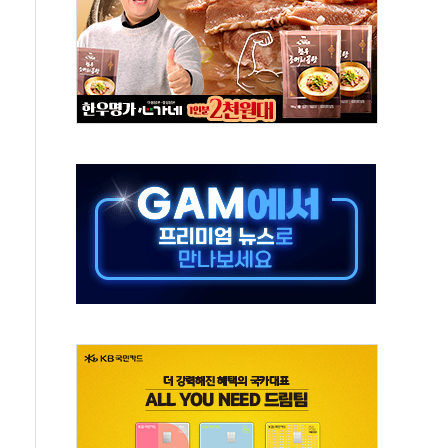
 주재… "전폭적 공급 확대·속도전 총력"
…美 태양광주 급등
해도 놀랍지 않아"
태양광 착공…여의도 1.6배 규모
...금융주 낙폭 커