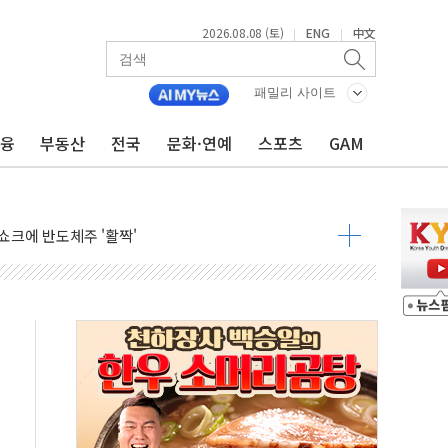
2026.08.08 (토)
ENG
中文
|
|
체결… 이스라엘·이란 위협에 맞설 자체 억지력 강화
 다음 주"
패밀리 사이트
령…트럼프 제동
금융
부동산
전국
문화·연예
스포츠
GAM
 이상 '올스톱'… 美 해상봉쇄 영향
개입했나" 촉각
용 쇼크에 반도체주 '활짝'
우려 후퇴…나스닥 선물 1%대 상승
…9월 금리 인상 기대 후퇴
체결
라우드플레어·태양광주↑ VS 트레이드데스크·웬디스↓
종자 7359명 끝까지 찾겠다"
 톤 낮춰
항시 '시끌'
름…수도권 집중 완화 전환점"