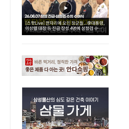
[스팟Live] 한자리에 모인 장군들...李대통령,
이상렬 대장 등 진급 장성 4명에 삼정검 수치
직접 수여｜26.08.07 장성 진급·삼정검 수치
수여식