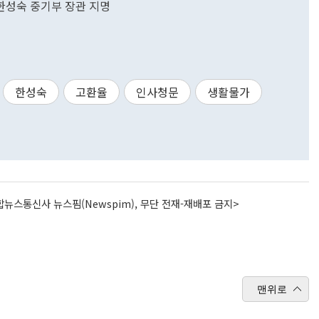
 한성숙 중기부 장관 지명
한성숙
고환율
인사청문
생활물가
뉴스통신사 뉴스핌(Newspim), 무단 전재-재배포 금지>
맨위로