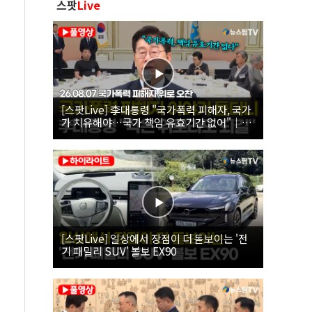
스팟
Live
[스팟Live] 李대통령 "국가폭력 피해자, 국가
가 치유해야…국가 책임 유효기간 없어"｜
26.08.07 국가폭력 피해자 위로 오찬
[스팟Live] 일상에서 장점이 더 돋보이는 '전
기 패밀리 SUV' 볼보 EX90