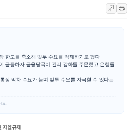
[사진] 빈살만과 에르도안의 만남
가
이란와이어 "이란 최고지도자 위독…곧 사망
가
남동발전, 해남군에 국내 최대 규모 400MW 
[인도증시] 중동 불안 속 유가 상승에 소폭 하락
황희 '폐버스 청년주택' SNS 글 역풍에 "정
폭염 누그러지고 가뭄 숙지나...경북동해안권 8
사우디·튀르키예·파키스탄, '공동방위협정' 
장 한도를 축소해 빚투 수요를 억제하기로 했다
신길동 신축도 3.3㎡당 7250만원…써밋 클라
이 급증하자 금융당국이 관리 강화를 주문했고 은행들
용산공원·그린벨트로 또 충돌…반복되는 국토부
통장 막차 수요가 늘며 빚투 수요를 자극할 수 있다는
[AI 부동산 투데이] 특공 전략도 '극과 극'
어요.
권 자율규제