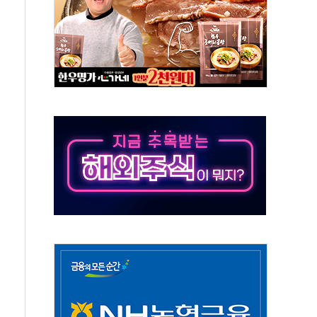
해도 놀랍지 않아"
태양광 착공…여의도 1.6배 규모
...금융주 낙폭 커
부정책 아냐" 해명
~9일 최대 100mm 호우
체결… 수니파 국가들의 새 안보 협력 구도
비온 59㎡ 18억원대
-서울시 '정책 엇박자'
…생애최초만 경쟁 치열