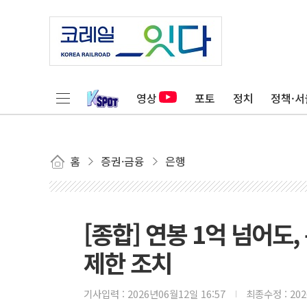
영상
포토
정치
정책·서
홈
증권·금융
은행
[종합] 연봉 1억 넘어도,
제한 조치
기사입력 :
2026년06월12일 16:57
최종수정 :
20