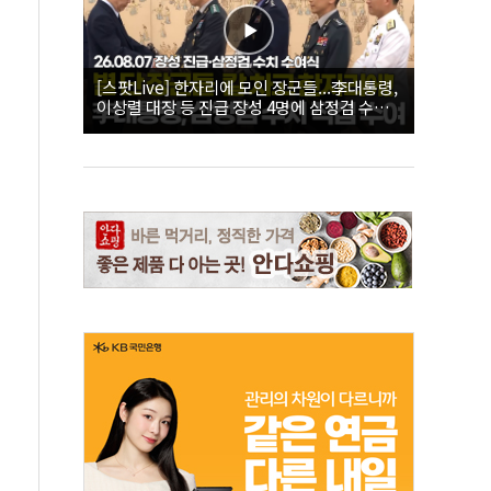
[스팟Live] 한자리에 모인 장군들...李대통령,
이상렬 대장 등 진급 장성 4명에 삼정검 수치
직접 수여｜26.08.07 장성 진급·삼정검 수치
수여식