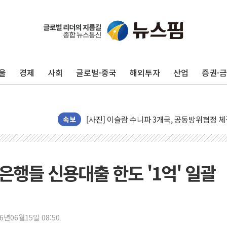
울
경제
사회
글로벌·중국
해외투자
산업
증권·
뉴욕증시 프리뷰, 美 고용 쇼크에 금리 인상 
[종합] 美 7월 고용 2만3000명 감소 '쇼크'
[사진] 이슬람 수니파 3개국, 공동방위협정 
속보
뉴욕증시 개장 전 특징주...아틀라시안·클
보훈부, 미 DPAA와 MOU… "6·25 미군 실
트럼프 "금리 내려야"…파월 때와 달리 워시엔
 은행들 신용대출 한도 '1억' 일괄
특정 정치인 측근 포항시 정책특보 내정설...포
李 "해남 태양광, 대한민국 다음 100년 밑거
李 대통령, '6시간 마라톤 부동산 2차 회의'
트럼프, 中 겨냥 폴리실리콘 관세 15% 부과
26년06월15일 08:50