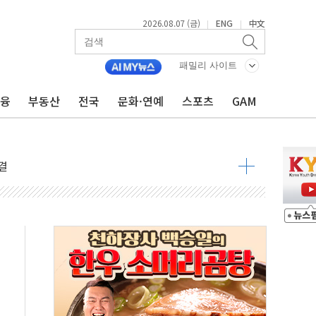
2026.08.07 (금)
ENG
中文
|
|
패밀리 사이트
금융
부동산
전국
문화·연예
스포츠
GAM
우려 후퇴…나스닥 선물 1%대 상승
…9월 금리 인상 기대 후퇴
체결
라우드플레어·태양광주↑ VS 트레이드데스크·웬디스↓
종자 7359명 끝까지 찾겠다"
 톤 낮춰
항시 '시끌'
름…수도권 집중 완화 전환점"
 주재… "전폭적 공급 확대·속도전 총력"
…美 태양광주 급등