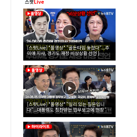
스팟
Live
[스팟Live] *풀영상* "골든타임 놓쳤다"...추
미애 지사, 경기도 재정 비상상황 선언 |
26.08.05 추미애 경기지사 기자회견
[스팟Live] *풀영상* "일리 있는 질문입니
다"...대통령도 칭찬받는 업무보고에 현장 '빵'
| 26.08.05 이재명 대통령 업무보고 - 교육부,
국교위, 문체부, 국가유산청