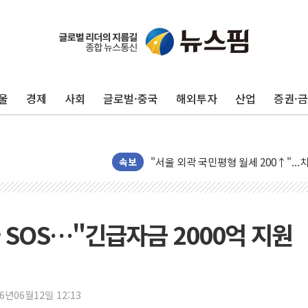
"곤드레도 AI로 판다"…성신여대, 
공개 사의 정성호에 "잘 버티라" 만
[금/유가] 국채금리 하락·이란 협상 
울
경제
사회
글로벌·중국
해외투자
산업
증권·
[장욱희의 중장년 취업에세이] 여성 
[오늘날씨] 한낮 39도 폭염 계속…전
[브라질증시] 금리 인하 기대에도 
"서울 외곽 국민평형 월세 200↑"...
속보
롯데하이마트, 8월에도 LG가전 최대 
이마트, 트레이더스 'T-카페' 일반 점
한경협 "에너지 위기 반복…탈탄소 설
 SOS…"긴급자금 2000억 지원
G80 누유·아반떼 화재 발생 가능성…
[채권/외환] 미 국채금리·달러 동반 
뉴욕증시, 혼조 마감…'사상 최고' 다
26년06월12일 12:13
트럼프 행정부, 폴리실리콘 파생제품에