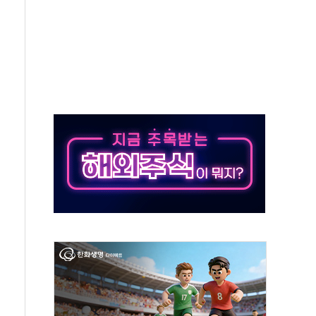
민석 후보 - 8월 6일
요 정당 - 8월 6일
시설 타격" 초강수
방 협상 '속도'
황 주목하며 보합세 마감… 유가도 큰 변동 없어