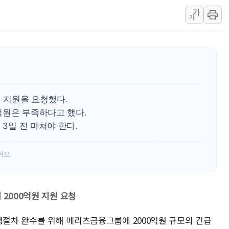
가
[민주 당권주자 일정] 송영길·정청래·김
가
[오늘의 국회일정] 세미나·기자회견·주
[오늘의 정치일정] 8월 6일(목)
이란 "美 추가 공격 시 걸프국 에너지
이란, 오만과 호르무즈 항로 합의…재개
유럽증시, 숨가쁘게 진행되는 중동 상
원 지원을 요청했다.
0억원은 부족하다고 했다.
 3일 전 마쳐야 한다.
어요.
 2000억원 지원 요청
생절차 완수를 위해 메리츠금융그룹에 2000억원 규모의 긴급