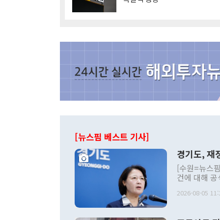
[뉴스핌 베스트 기사]
경기도, 재정
[수원=뉴스핌
건에 대해 공
세입 구조 개
2026-08-05 11:
미애 경기도지
황'을 선언하
상조치 방안을 발표했다.