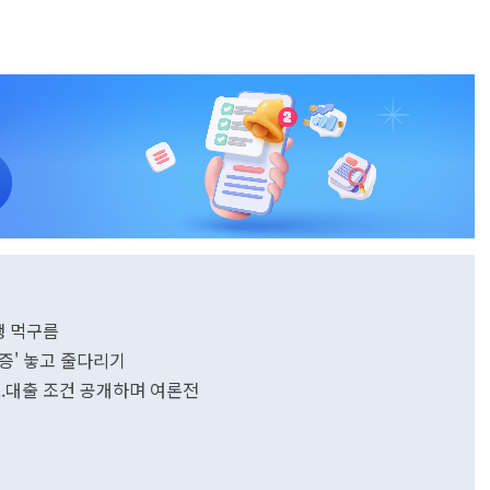
생 먹구름
증' 놓고 줄다리기
..대출 조건 공개하며 여론전