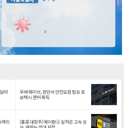
Mute
억달러
우버·웨이브, 런던서 안전요원 탑승 로
보택시 면허 획득
 동력의
[홍콩 대장주] 메이퇀② 실적은 고속 상
승, 밸류는 역대 저점