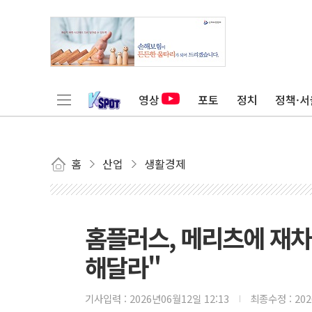
영상
포토
정치
정책·서
홈
산업
생활경제
홈플러스, 메리츠에 재차
해달라"
기사입력 :
2026년06월12일 12:13
최종수정 :
20