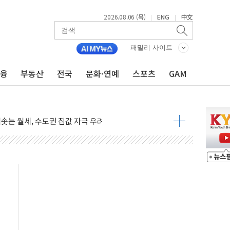
2026.08.06 (목)
ENG
中文
|
|
영월 소상공인 디지털 전환 나선다
류한 李대통령…"형소법 보완 방법 찾아달라" 주문도
패밀리 사이트
기대에 금값 4% 급등…유가 혼조
금융
부동산
전국
문화·연예
스포츠
GAM
근로자, 육아로 경력 단절…기업 인재 전략 재정립 필요
북·제주 비소식
약보합…대선 불확실성에 투자심리 위축
치솟는 월세, 수도권 집값 자극 우려
700만원 할인
포 첫 입점
비 전환 지원 강화해야"
4개 업체 51만여대 리콜
하락…유가 안정에 9월 금리 인상 기대 '후퇴'
우지수 5거래일 연속 랠리
 15% 관세 부과 추진