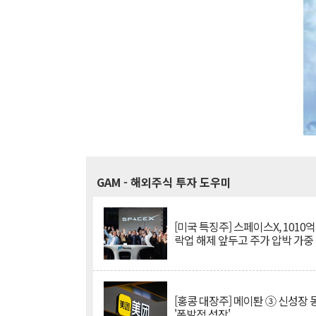
GAM
- 해외주식 투자 도우미
[미국 특징주] 스페이스X, 1010
락업 해제 앞두고 주가 압박 가중
[홍콩 대장주] 메이퇀 ③ 신성장
'폭발적 성장'