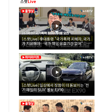
스팟
Live
[스팟Live] 李대통령 "국가폭력 피해자, 국가
가 치유해야…국가 책임 유효기간 없어"｜
26.08.07 국가폭력 피해자 위로 오찬
[스팟Live] 일상에서 장점이 더 돋보이는 '전
기 패밀리 SUV' 볼보 EX90