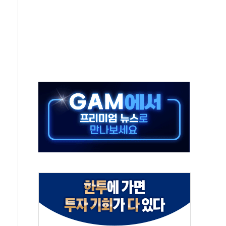
·태양광주↑ VS 트레이드데스크·웬디스↓
 끝까지 찾겠다"
중 완화 전환점"