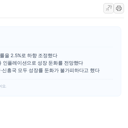
가
[사진] 이슬람 수니파 3개국, 공동방위협정 체결
가
뉴욕증시 개장 전 특징주...아틀라시안·클라우드플레어
보훈부, 미 DPAA와 MOU… "6·25 미군 실종자 7359명
트럼프 "금리 내려야"…파월 때와 달리 워시엔 톤 낮춰
특정 정치인 측근 포항시 정책특보 내정설...포항시 '시끌'
李 "해남 태양광, 대한민국 다음 100년 밑거름…수도권 집
률을 2.5%로 하향 조정했다
과 인플레이션으로 성장 둔화를 전망했다
국·신흥국 모두 성장률 둔화가 불가피하다고 했다
어요.