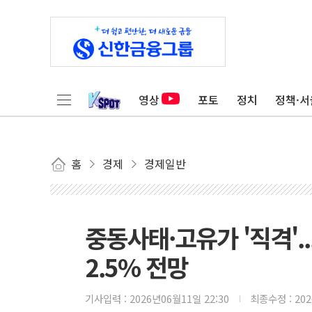
영상
포토
정치
정책·서
홈
경제
경제일반
중동사태·고유가 '직격'.
2.5% 전망
기사입력 :
2026년06월11일 22:30
최종수정 :
20