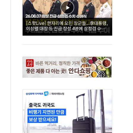
[스팟Live] 한자리에 모인 장군들...李대통령,
이상렬 대장 등 진급 장성 4명에 삼정검 수치
직접 수여｜26.08.07 장성 진급·삼정검 수치
수여식