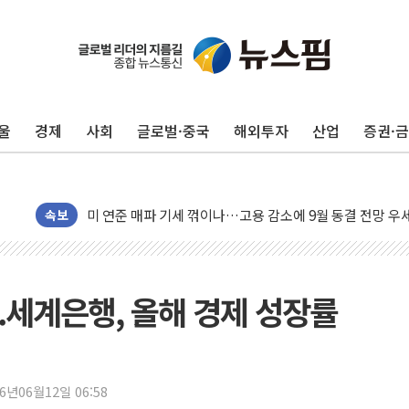
민주, 오늘 제주·인천 경선 결과 발표...'김민석 재역전 vs
한상협, 업계 개인정보 보안 새판 짠다…'자율규제단체' 
뉴욕증시, 고용 쇼크에 금리 인상 우려 후퇴…S&P500 
울
경제
사회
글로벌·중국
해외투자
산업
증권·
트럼프, 쿡 연준 이사 해임 재추진…"26일까지 의혹 소명"
유럽증시, 美 고용 예상 밖 부진에 연준 금리 인상 가능성 
미 연준 매파 기세 꺾이나…고용 감소에 9월 동결 전망 우
[종합] 이슬람 수니파 3국, '공동방위협정' 체결… 이스라
속보
트럼프, 백신·자폐증 행정명령 검토…"이르면 다음 주"
美 항소법원, 백악관 무도회장 공사 중단 명령…트럼프 제
이란 핵심 원유 수출항 '하르그섬', 최근 1주일 이상 '올스
..세계은행, 올해 경제 성장률
美 고용 쇼크에 엔화 장중 급등…시장은 "또 개입했나" 촉
[AI MY 뉴스] 뉴욕 반도체주 프리뷰...美 고용 쇼크에 반도
뉴욕증시 프리뷰, 美 고용 쇼크에 금리 인상 우려 후퇴…나
26년06월12일 06:58
[종합] 美 7월 고용 2만3000명 감소 '쇼크'…9월 금리 인