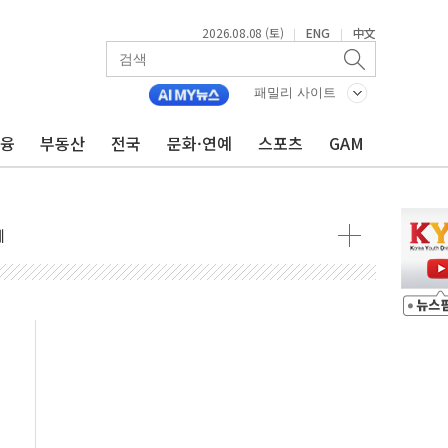
2026.08.08 (토)
ENG
中文
|
|
 정청래 격차 확대'
타진
패밀리 사이트
최고치
금융
부동산
전국
문화·연예
스포츠
GAM
 요구
낮아지며 상승… STOXX 600 지수는 나흘 연속 최고치
세
엘·이란 위협에 맞설 자체 억지력 강화
동
톱'… 美 해상봉쇄 영향
각
체주 '활짝'
스닥 선물 1%대 상승
상 기대 후퇴