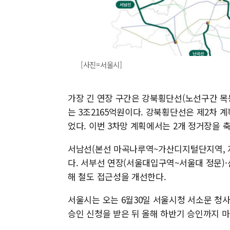
[사진=서울시]
가장 긴 연장 구간은 강북횡단선(노선구간 목동
는 3조2165억원이다. 강북횡단선은 제2차 
었다. 이번 3차망 계획에서는 2개 정거장을 
서남선(본선 마곡나루역~가산디지털단지역, 
다. 서부선 연장(서울대입구역~서울대 정문)·
해 철도 접근성을 개선한다.
서울시는 오는 6월30일 서울시청 서소문 청
승인 신청을 받은 뒤 올해 하반기 승인까지 