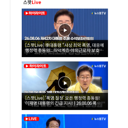
스팟
Live
[스팟Live] 李대통령 "사상 최악 폭염, 대응에
행정력 총동원...취약계층·야외근로자 보호에
힘써야"｜26.08.06 제42차 대통령 주재 수석
보좌관회의
[스팟Live] '폭염 절정' 모든 행정력 총동원!
이재명 대통령의 긴급 지시! | 26.08.06 폭염•
가뭄 대처상황 점검회의