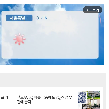
더보기
arrow_forward_ios
Mute
·아프리
질로우, 2Q 매출 급증에도 3Q 전망 부
진에 급락