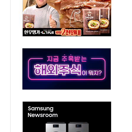
재개해야 여론조사 51.9%…그것이 국민의 뜻"
규모의 AI 데이터센터 건설 추진
층 안부에 AI 활용…이주노동자 폭염 방치, 국격 훼손"
 수시 통화…독립성 논란 재점화
 절정…주말 주춤 후 다시 불볕더위