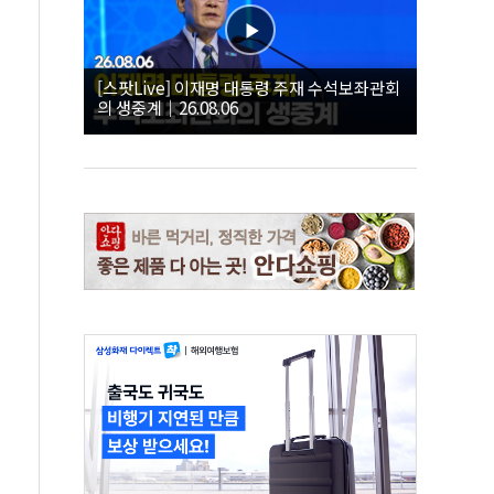
[스팟Live] 이재명 대통령 주재 수석보좌관회
의 생중계｜26.08.06