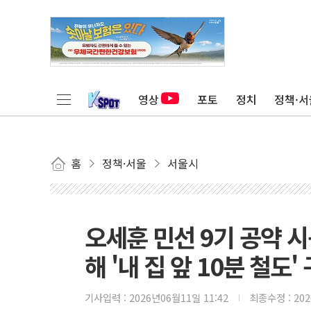
영상
포토
정치
정책·서
홈
정책·서울
서울시
오세훈 민선 9기 공약 시
해 '내 집 앞 10분 철도'
기사입력 :
2026년06월11일 11:42
최종수정 :
20