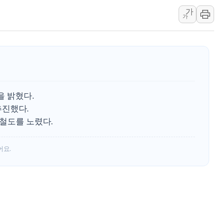
가
장동혁 "李대통령 재판 
가
日, 아키타에 일본 최대 
[종합] 李대통령 "취약계
트럼프, 워시 연준의장과
'40도 극한 폭염' 내일
을 밝혔다.
추진했다.
 철도를 노렸다.
어요.