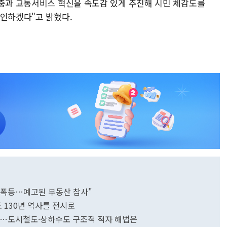
확충과 교통서비스 혁신을 속도감 있게 추진해 시민 체감도를
견인하겠다"고 밝혔다.
 폭등…예고된 부동산 참사"
 130년 역사를 전시로
간불'…도시철도·상하수도 구조적 적자 해법은