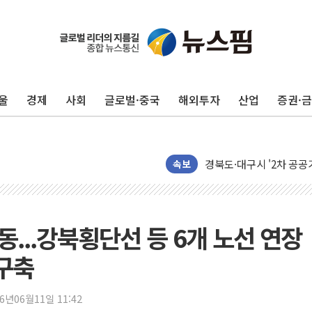
뉴인텍, 하반기 '전력용 
듀오백 정관영 대표, 자사
BGF리테일, 2분기 영업익
휴젤, 매출 2545억원·
울
경제
사회
글로벌·중국
해외투자
산업
증권·
포스코, 희귀가스 사업 
진원생명과학, '코로나19 
경북도·대구시 '2차 공공기
서울 아파트값 0.26%
속보
효성중공업, 덴마크에 초고
딥시크, AI 서비스 가격 
CJ프레시웨이, 2분기 영
동...강북횡단선 등 6개 노선 연장
초박빙 경선에 친명계 '추가
 구축
구리시 입주업종 확대…'
KCC, 실적은 주춤했지만
26년06월11일 11:42
정점식 "사관학교 통합 정