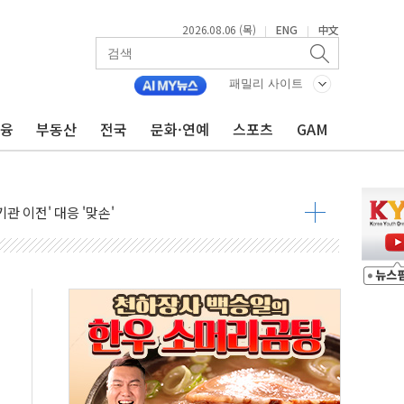
커패시터' 사업 확대
2026.08.06 (목)
ENG
中文
|
|
주 추가 매입
 849억원…전년 比 22.3%↑
패밀리 사이트
영업익 1037억원…상반기 역대 최대
금융
부동산
전국
문화·연예
스포츠
GAM
항공우주·방산으로 넓힌다
DNA 백신 플랫폼' 美 특허 확보
관 이전' 대응 '맞손'
↑…상승폭 커졌지만 고가주택 밀집된 강남·서초 둔화
압변압기 첫 공급...국가 전력망에 첫 입성
대대적 인상 계획...업계 파장 예고
업익 14.2% 감소…"온라인 사업으로 성장"
 투표' 요구...친청계 응집력 '희석' 전략 통할까
현대 테라타워 구리갈매' 공급
…'매출 절반' 실리콘 반등에 하반기 기대
치 프레임에 졸속 추진…'잼데믹' 안보까지 몰고 와"