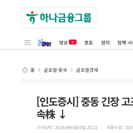
영상
포토
정치
정책·서
홈
글로벌·중국
글로벌경제
[인도증시] 중동 긴장 고
속株 ↓
기사입력 :
2026년06월10일 20:21
최종수정 :
20