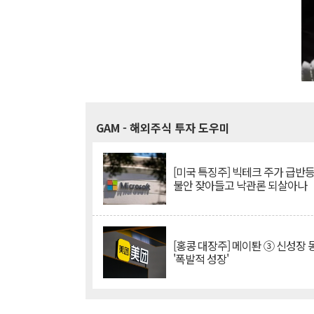
GAM
- 해외주식 투자 도우미
[미국 특징주] 빅테크 주가 급반등..
불안 잦아들고 낙관론 되살아나
[홍콩 대장주] 메이퇀 ③ 신성장
'폭발적 성장'