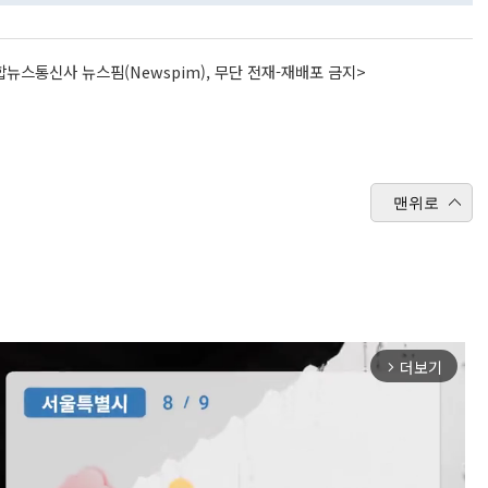
뉴스통신사 뉴스핌(Newspim), 무단 전재-재배포 금지>
맨위로
더보기
arrow_forward_ios