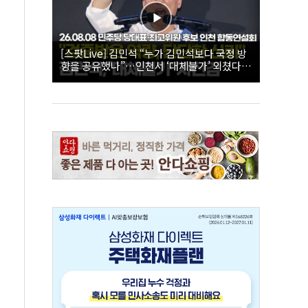
[스팟Live] 김민석 “누가 김민석보다 국정 방
향을 공유했나”…인천서 ‘대체불가’ 외쳤다 |
26.08.08 더불어민주당 당대표·최고위원 후
보 인천 합동연설회