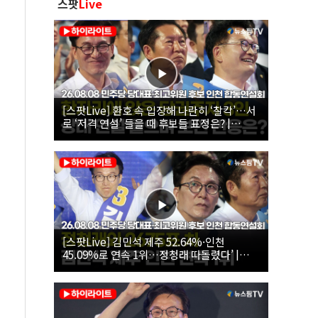
스팟
Live
[스팟Live] 환호 속 입장해 나란히 ‘찰칵’…서
로 ‘저격 연설’ 들을 때 후보들 표정은? |
26.08.08 더불어민주당 당대표·최고위원 후
보 인천 합동연설회
[스팟Live] 김민석 제주 52.64%·인천
45.09%로 연속 1위…정청래 따돌렸다’ |
26.08.08 더불어민주당 당대표·최고위원 후
보 인천 합동연설회