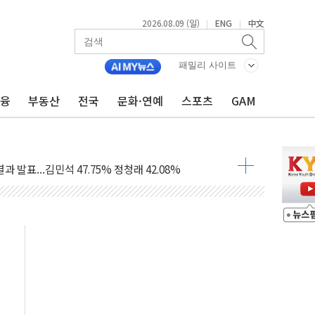
2026.08.09 (일)
ENG
中文
|
|
투입…고수온 양식장 복구·지원 '총력'
산사태 주의보'...경북도, 호우 피해·통제구간 없어
패밀리 사이트
%p' 차 재역전 성공...金 45.42% vs 鄭 44.56%
금융
부동산
전국
문화·연예
스포츠
GAM
·정청래·김민석 당대표 후보
 정청래에 승리...47.75% vs 42.08%
과 발표...김민석 47.75% 정청래 42.08%
표...김민석 45.09% 정청래 43.27% 송영길 11.63%
표...김민석 52.64% 정청래 39.89% 송영길 7.47%
0~8.14)
…공습 한계·탄약 부족 현실화
50㎜ 폭우…강원 동해안 강한 비 이어져
 환경미화원 수거차에 치여 사망
동…60대 남성 2명 숨져