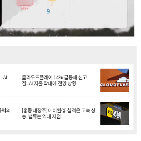
Mute
.AI
클라우드플레어 14% 급등해 신고
점...AI 지출 확대에 전망 상향
 동력의
[홍콩 대장주] 메이퇀② 실적은 고속 상
승, 밸류는 역대 저점