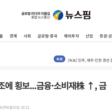
포항시 재난예산 40억 긴급 
울진·영덕 '호우특보'-포항 '
[종합] 김민석, 정청래에 '0.86
울
경제
사회
글로벌·중국
해외투자
산업
증권·
인천 합동연설회 나선 송영길
김민석, 2주차 제주·인천 경선서
인사하는 김민석 당대표 후보
[속보] 민주, 제주·인천 경선 결
속보
[속보] 민주, 인천 경선 결과 발
[속보] 민주, 제주 경선 결과 발
이번주 국내 주요 금융일정(8.1
조에 횡보...금융·소비재株 ↑, 금
美, 이란전 출구전략 만지작
강릉·동해·삼척 시간당 최대 
폐기물 수거하다 참변…60대
26년06월10일 20:21
서울 중랑구 주택가서 흉기 난