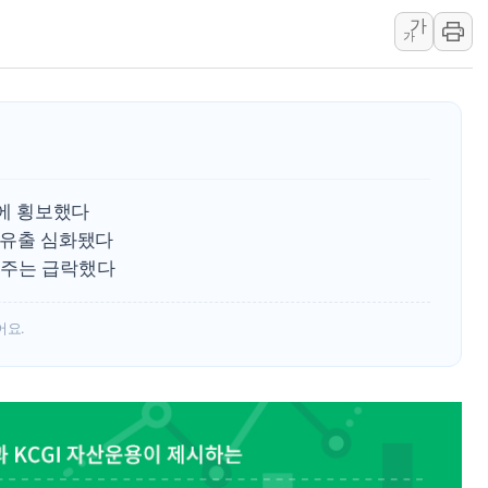
가
李대통령 "결혼 때문에 손해 
가
여수 오동도 인근 해상서 모
추미애, '위안부' 피해자 기림
인천 선재도 갯벌서 해루질 중
인천서 말다툼 중 어머니 흉기
'화합' 꺼낸 김민석에 '뻔뻔
속에 횡보했다
 유출 심화됐다
속주는 급락했다
어요.