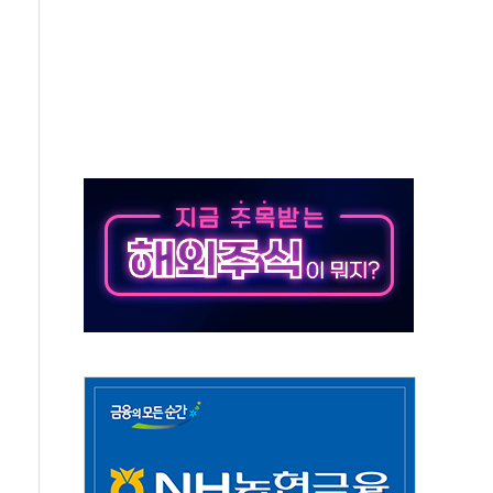
보는 일 없게"…'결혼 페널티' 22개 과제 손본다
터보트 전복…1명 사망·1명 실종
의 날 참석..."국제적 시민 연대로 목소리 내야"
 실종 60대 나흘만에 숨진 채 발견
 살해 10대 아들 체포
' 받아친 정청래…제주 연설서 신경전 고조