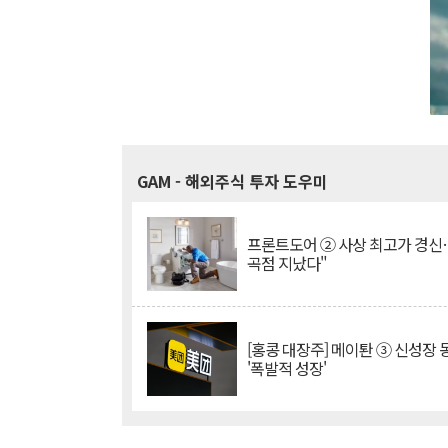
GAM
- 해외주식 투자 도우미
프론트도어 ② 사상 최고가 경신
곡점 지났다"
[홍콩 대장주] 메이퇀 ③ 신성장
'폭발적 성장'