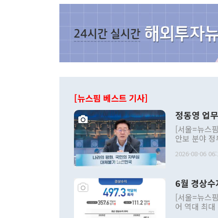
[뉴스핌 베스트 기사]
정동영 업무
[서울=뉴스핌
안보 분야 정
평화공존 발전
2026-08-06 06:
발언 중에는 
언한 것이 있
령은 공개적으
6월 경상수
주의적 희망에
관의 대북 정
[서울=뉴스핌
관 부처 장관
어 역대 최대
관의 무리한 
출 호조로 월