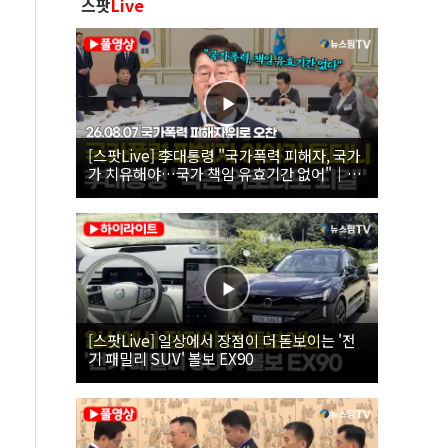
스팟
Live
[스팟Live] 李대통령 "국가폭력 피해자, 국가
가 치유해야…국가 책임 유효기간 없어"｜
26.08.07 국가폭력 피해자 위로 오찬
[스팟Live] 일상에서 장점이 더 돋보이는 '전
기 패밀리 SUV' 볼보 EX90