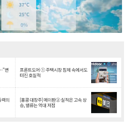
Mute
…"변
프론트도어 ① 주택시장 침체 속에서도
터진 호실적
 동력의
[홍콩 대장주] 메이퇀② 실적은 고속 상
승, 밸류는 역대 저점