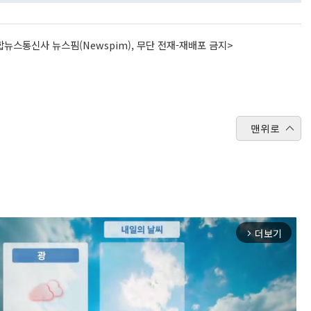
뉴스통신사 뉴스핌(Newspim), 무단 전재-재배포 금지>
맨위로
더보기
arrow_forward_ios