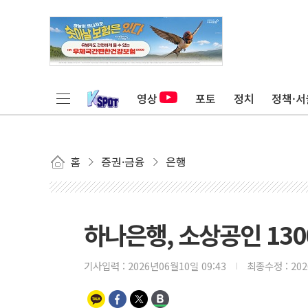
영상
포토
정치
정책·서
홈
증권·금융
은행
하나은행, 소상공인 130
기사입력 :
2026년06월10일 09:43
최종수정 :
20