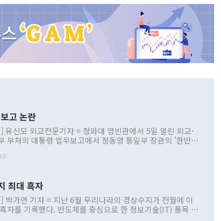
보고 논란
] 유신모 외교전문기자 = 청와대 영빈관에서 5일 열린 외교·
부 부처의 대통령 업무보고에서 정동영 통일부 장관의 '한반도
 구상'과 업무보고 발언이 논란을 빚고 있다. 이날 정 장관의
10
정부 내 조율을 거치지 않은 사안을 정책으로 추진하겠다고 공
는가 하면 사실 관계에 맞지 않은 설명도 있었다. 이재명 대통
로 신중을 기해 달라고 경고했고, 조현 외교부 장관은 '이상
지 최대 흑자
 근거한 비현실적 구상'이라는 비판을 내놨다. 그동안 정 장
책 관련 발언이 물의를 빚은 적은 여러 번 있지만 대통령과 유
] 박가연 기자 = 지난 6월 우리나라의 경상수지가 전월에 이
이 공개적으로 부정적 입장을 표명한 것은 이례적이다. 정 장
 흑자를 기록했다. 반도체를 중심으로 한 정보기술(IT) 품목 수
대북 접근법과 월권을 제어해야 한다는 목소리도 높아지고 있
간 상품수출이 처음으로 1000억달러를 넘어선 영향이다. [자