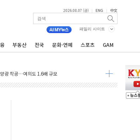
2026.08.07 (금)
ENG
中文
|
|
패밀리 사이트
금융
부동산
전국
문화·연예
스포츠
GAM
도 놀랍지 않아"
태양광 착공…여의도 1.6배 규모
...금융주 낙폭 커
정책 아냐" 해명
~9일 최대 100mm 호우
결… 수니파 국가들의 새 안보 협력 구도
비온 59㎡ 18억원대
-서울시 '정책 엇박자'
생애최초만 경쟁 치열
래·ETF 매수에도 고유가·금리·입법 지연 '삼중 부담'