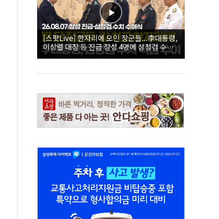
[스팟Live] 한자리에 모인 장군들...李대통령,
이상렬 대장 등 진급 장성 4명에 삼정검 수치
직접 수여｜26.08.07 장성 진급·삼정검 수치
수여식