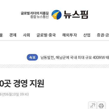
울
경제
사회
글로벌·중국
해외투자
산업
증권·
[사진] 빈살만과 에르도안의 만남
이란와이어 "이란 최고지도자 위독…곧 사망해
남동발전, 해남군에 국내 최대 규모 400MW 
[인도증시] 중동 불안 속 유가 상승에 소폭 하락
속보
황희 '폐버스 청년주택' SNS 글 역풍에 "정부
폭염 누그러지고 가뭄 숙지나...경북동해안권 8
사우디·튀르키예·파키스탄, '공동방위협정' 체
0곳 경영 지원
신길동 신축도 3.3㎡당 7250만원…써밋 클라
용산공원·그린벨트로 또 충돌…반복되는 국토부
26년06월10일 09:43
[AI 부동산 투데이] 특공 전략도 '극과 극'…
가
가
[코인시황] 비트코인 6만4000달러대 횡보…고