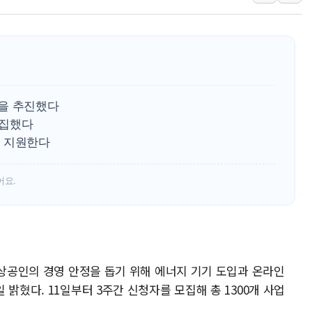
[베트남 증시] 유동성 부진 지속, 강보합 마감
'찜통더위'에 전력수요 역대 최고치 경신…한낮 
후티 반군, 예멘 정부군과 사우디 동시 공격…
42.5도 역대급 폭염…동물들도 특별식으로 여
경찰, 9월부터 '가족 사건' 못 맡는다…상피제
을 추진했다
포스코홀딩스, 포스코인터·DX 지분 일부 매각
모집했다
을 지원한다
태국 학교서 중학생 총기 난사...최소 7명 사망
40.2도 찍은 서울 등 폭염중대경보 해제…누적
어요.
"文정부 악몽 재현 안돼"...李 부동산 세제안에
소상공인의 경영 안정을 돕기 위해 에너지 기기 도입과 온라인
밝혔다. 11일부터 3주간 신청자를 모집해 총 1300개 사업