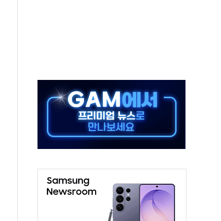
...석유·가스주 올랐지만 빈그룹이 상쇄
총수요 104.3GW 기록
 위기 고조되는 또 다른 중동 화약고
름나기 [뉴스핌 줌인]
 실시
 온열질환자 2872명
 與 내부서 '총선·대선 직격탄' 우려