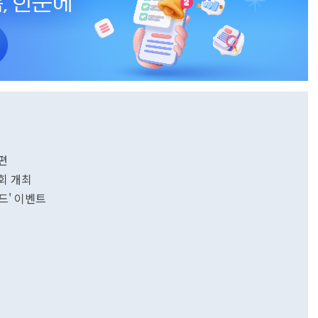
편
회 개최
드' 이벤트