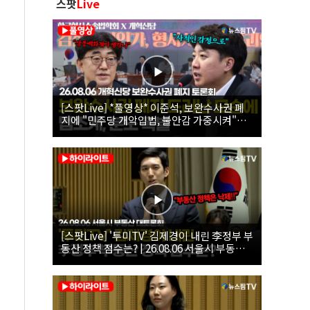
스팟
Live
[스팟Live] *풀영상* 이준석, 보완수사권 폐
지에 "민주당 개악입법, 불안감 가중시켜"｜
26.08.06 개혁신당 보완수사권 폐지 토론회
[스팟Live] '투미TV' 김제경이 내린 李정부 부
동산 정책 점수는? | 26.08.06 서울시 부동산
대토론회