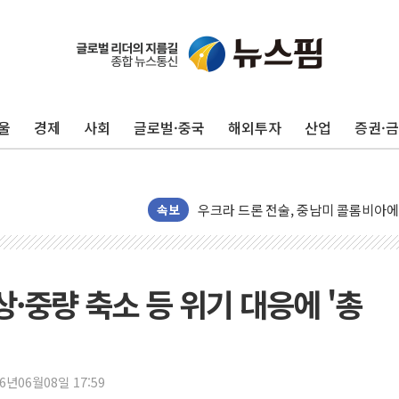
울
경제
사회
글로벌·중국
해외투자
산업
증권·
해군 1함대 창설 80주년…지역과 함께
[3보] 북, 원산서 동해로 단거리 탄도
우크라 드론 전술, 중남미 콜롬비아에
속보
동해해경, 독도 해상서 부유물 감긴 
주한미군 "오산기지 누출, 백린 아닌 
구미 폐염산처리업체서 불 2시간30여
상·중량 축소 등 위기 대응에 '총
해군과 함께하는 '불금전파, 송정' 시
강원도 폭염특보 11일째…온열질환·가
[코인 시황] 비트코인, ETF 자금 
26년06월08일 17:59
[르포] 39도 폭염 속 잠실 개표소 시위