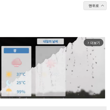
맨위로
더보기
arrow_forward_ios