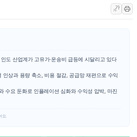
가
강원·전라권 폭염중대경보 확대…온열
가
빚투·레버리지 줄었지만, 반도체 두 
양주 가전제품 창고서 화재…차량 3대
[2보] 북한, 원산서 동해상 단거리 
종로·중구 오피스 78%가 준공 10
법원, '관저 이전 봐주기 감사' 유병
로 인도 산업계가 고유가·운송비 급등에 시달리고 있다
성폭력 피해자 보호단체, 경찰수사개
우크라, 러 탄도미사일 공격에 속수무
 인상과 용량 축소, 비용 절감, 공급망 재편으로 수익
"5.18은 북한 지령" 설교한 목사 불
[종합] 특검, '양평' 원희룡 2차 조
 수요 둔화로 인플레이션 심화와 수익성 압박, 마진
어요.