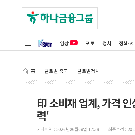
영상
포토
정치
정책·서
홈
글로벌·중국
글로벌정치
印 소비재 업계, 가격 인
력'
기사입력 :
2026년06월08일 17:59
최종수정 :
20