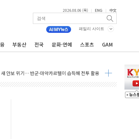
2026.08.06 (목)
ENG
中文
|
|
패밀리 사이트
금융
부동산
전국
문화·연예
스포츠
GAM
하는 '선봉'의 대민 봉사
미사일 1발 발사… 올해 10번째·42일 만 도발
 새 안보 위기… 반군·마약카르텔이 습득해 전투 활용
어선 구조
무해한 표면 부식 물질"
분만에 진화...외국인 노동자 숨져
즌2
축 피해 최소화 '총력 대응'
유입에도 박스권…美 암호화폐 법안 처리 여부도 변수
 '62일째'..."대부분 여기서 상주"