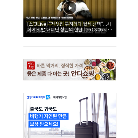
[스팟Live] "전셋집 구하려다 월세 선택"...사
회에 첫발 내디딘 청년의 한탄 | 26.08.06 서울
시 부동산 대토론회