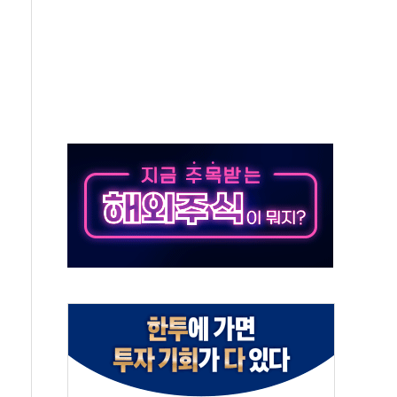
질환자 2665명·사망 23명
종목에 코스피 '휘청'
·건물 1동 전소
탄도미사일 발사
년 이상…리뉴얼이 경쟁력 가른다
호 구속적부심 기각
혁위에 보완수사권 폐지 우려 전달
책… 패트리엇 미사일 지원, 작년의 3분의 1
구속 송치
사…'당정대 회의' 한동훈·방기선 수사도 속도