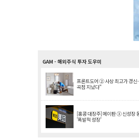
GAM
- 해외주식 투자 도우미
프론트도어 ② 사상 최고가 경신
곡점 지났다"
[홍콩 대장주] 메이퇀 ③ 신성장
'폭발적 성장'