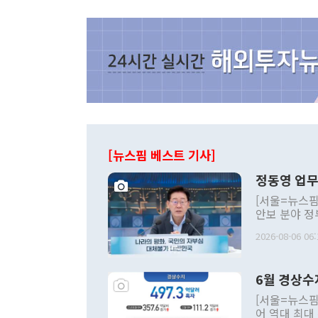
[뉴스핌 베스트 기사]
정동영 업무
[서울=뉴스핌
안보 분야 정
평화공존 발전
2026-08-06 06:
발언 중에는 
언한 것이 있
령은 공개적으
6월 경상수
주의적 희망에
관의 대북 정
[서울=뉴스핌
관 부처 장관
어 역대 최대