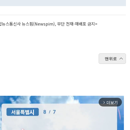
뉴스통신사 뉴스핌(Newspim), 무단 전재-재배포 금지>
맨위로
더보기
arrow_forward_ios