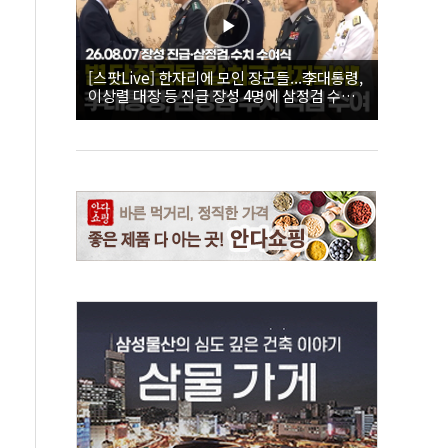
[스팟Live] 한자리에 모인 장군들...李대통령,
이상렬 대장 등 진급 장성 4명에 삼정검 수치
직접 수여｜26.08.07 장성 진급·삼정검 수치
수여식