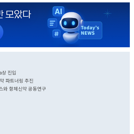
a상 진입
신약 파트너링 추진
틱스와 항체신약 공동연구