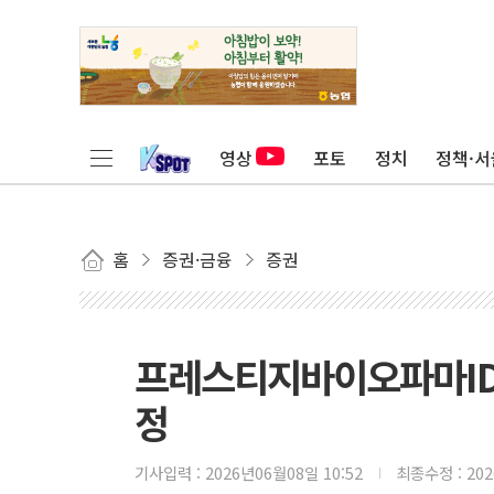
영상
포토
정치
정책·서
홈
증권·금융
증권
프레스티지바이오파마ID
정
기사입력 :
2026년06월08일 10:52
최종수정 :
20