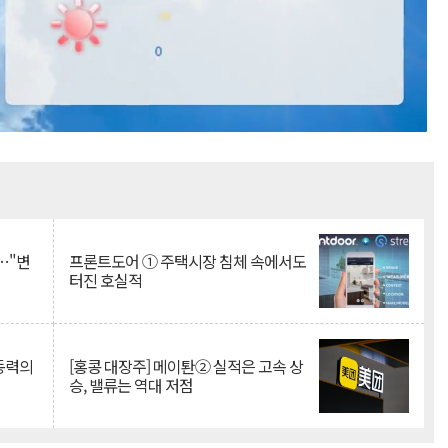
Mute
…"변
프론트도어 ① 주택시장 침체 속에서도
터진 호실적
 동력의
[홍콩 대장주] 메이퇀② 실적은 고속 상
승, 밸류는 역대 저점