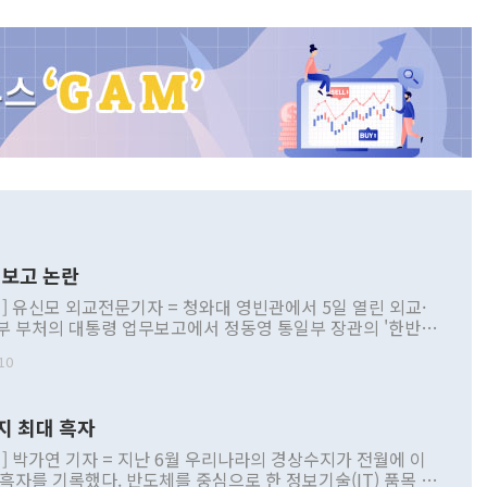
보고 논란
] 유신모 외교전문기자 = 청와대 영빈관에서 5일 열린 외교·
부 부처의 대통령 업무보고에서 정동영 통일부 장관의 '한반도
 구상'과 업무보고 발언이 논란을 빚고 있다. 이날 정 장관의
10
정부 내 조율을 거치지 않은 사안을 정책으로 추진하겠다고 공
는가 하면 사실 관계에 맞지 않은 설명도 있었다. 이재명 대통
로 신중을 기해 달라고 경고했고, 조현 외교부 장관은 '이상
지 최대 흑자
 근거한 비현실적 구상'이라는 비판을 내놨다. 그동안 정 장
책 관련 발언이 물의를 빚은 적은 여러 번 있지만 대통령과 유
] 박가연 기자 = 지난 6월 우리나라의 경상수지가 전월에 이
이 공개적으로 부정적 입장을 표명한 것은 이례적이다. 정 장
 흑자를 기록했다. 반도체를 중심으로 한 정보기술(IT) 품목 수