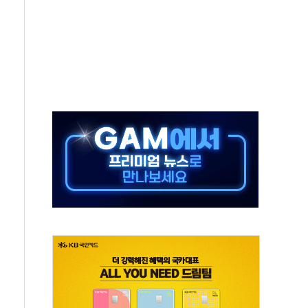
비온 59㎡ 18억원대
-서울시 '정책 엇박자'
생애최초만 경쟁 치열
래·ETF 매수에도 고유가·금리·입법 지연 '삼중 부담'
...석유·가스주 올랐지만 빈그룹이 상쇄
총수요 104.3GW 기록