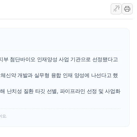
가
신길동 신축도 3.3㎡당 7250만원…써밋 클라
가
용산공원·그린벨트로 또 충돌…반복되는 국토부
[AI 부동산 투데이] 특공 전략도 '극과 극'…
[코인시황] 비트코인 6만4000달러대 횡보…고
[베트남 증시] 유동성 부진 지속, 강보합 마감
'찜통더위'에 전력수요 역대 최고치 경신…한낮 
복지부 첨단바이오 인재양성 사업 기관으로 선정됐다고
반 항체신약 개발과 실무형 융합 인재 양성에 나선다고 했
해 난치성 질환 타깃 선별, 파이프라인 선정 및 사업화
어요.