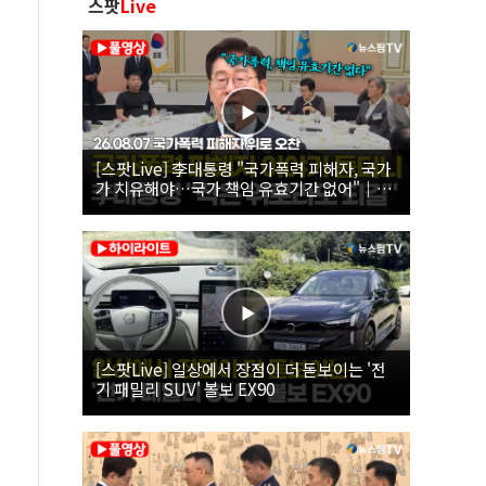
스팟
Live
[스팟Live] 李대통령 "국가폭력 피해자, 국가
가 치유해야…국가 책임 유효기간 없어"｜
26.08.07 국가폭력 피해자 위로 오찬
[스팟Live] 일상에서 장점이 더 돋보이는 '전
기 패밀리 SUV' 볼보 EX90