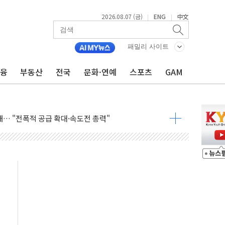
2026.08.07 (금)
ENG
中文
|
|
라우드플레어·태양광주↑ VS 트레이드데스크·웬디스↓
자 7359명 끝까지 찾겠다"
패밀리 사이트
 톤 낮춰
금융
부동산
전국
문화·연예
스포츠
GAM
항시 '시끌'
름…수도권 집중 완화 전환점"
주재… "전폭적 공급 확대·속도전 총력"
…美 태양광주 급등
도 놀랍지 않아"
태양광 착공…여의도 1.6배 규모
...금융주 낙폭 커
정책 아냐" 해명
~9일 최대 100mm 호우
결… 수니파 국가들의 새 안보 협력 구도