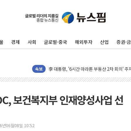
뉴욕증시 개장 전 특징주...아틀라시안·클
보훈부, 미 DPAA와 MOU… "6·25 미군 실종
트럼프 "금리 내려야"…파월 때와 달리 워시엔
울
경제
사회
글로벌·중국
해외투자
산업
증권·
특정 정치인 측근 포항시 정책특보 내정설...포
李 "해남 태양광, 대한민국 다음 100년 밑거
李 대통령, '6시간 마라톤 부동산 2차 회의' 
트럼프, 中 겨냥 폴리실리콘 관세 15% 부과
속보
[사진] 빈살만과 에르도안의 만남
이란와이어 "이란 최고지도자 위독…곧 사망해
남동발전, 해남군에 국내 최대 규모 400MW 
C, 보건복지부 인재양성사업 선
[인도증시] 중동 불안 속 유가 상승에 소폭 하락
황희 '폐버스 청년주택' SNS 글 역풍에 "정부
폭염 누그러지고 가뭄 숙지나...경북동해안권 8
26년06월08일 10:52
사우디·튀르키예·파키스탄, '공동방위협정' 체