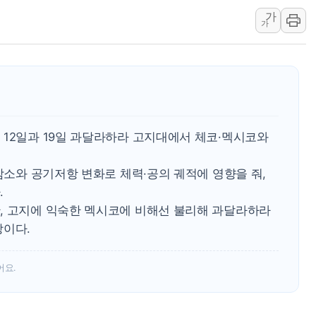
李대통령, ISA 개편 재검토 
가
가
동해중부 전 해상 풍랑주의보…
연일 폭염에 온열질환 사망 
中 전방위 아파트 부양, 수도
인제 용대리 계곡서 수위 상
동해시, 11~14일 '별똥별
 12일과 19일 과달라하라 고지대에서 체코·멕시코와
강원 중·남부 동해안 시간당
 감소와 공기저항 변화로 체력·공의 궤적에 영향을 줘,
.
, 고지에 익숙한 멕시코에 비해선 불리해 과달라하라
망이다.
어요.