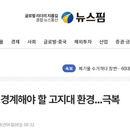
[속보] 민주, 인천 경선 결과 발
[속보] 민주, 제주 경선 결과 발
이번주 국내 주요 금융일정(8.1
울
경제
사회
글로벌·중국
해외투자
산업
증권·
美, 이란전 출구전략 만지작
강릉·동해·삼척 시간당 최대 
폐기물 수거하다 참변…60대
속보
서울 중랑구 주택가서 흉기 난
李대통령 "결혼 때문에 손해 
여수 오동도 인근 해상서 모
' 경계해야 할 고지대 환경...극복
추미애, '위안부' 피해자 기림
인천 선재도 갯벌서 해루질 중
인천서 말다툼 중 어머니 흉기
26년06월08일 08:32
'화합' 꺼낸 김민석에 '뻔뻔