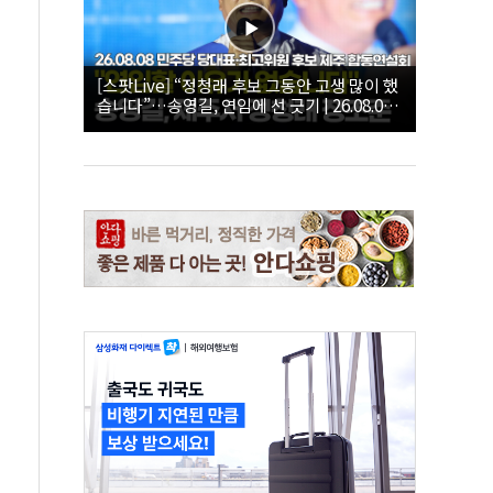
[스팟Live] “정청래 후보 그동안 고생 많이 했
습니다”…송영길, 연임에 선 긋기 | 26.08.08
더불어민주당 당대표·최고위원 후보 제주 합
동연설회