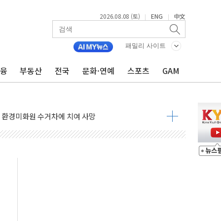
2026.08.08 (토)
ENG
中文
|
|
표...김민석 45.09% 정청래 43.27% 송영길 11.63%
패밀리 사이트
표...김민석 52.64% 정청래 39.89% 송영길 7.47%
0~8.14)
금융
부동산
전국
문화·연예
스포츠
GAM
…공습 한계·탄약 부족 현실화
50㎜ 폭우…강원 동해안 강한 비 이어져
 환경미화원 수거차에 치여 사망
동…60대 남성 2명 숨져
보는 일 없게"…'결혼 페널티' 22개 과제 손본다
터보트 전복…1명 사망·1명 실종
의 날 참석..."국제적 시민 연대로 목소리 내야"
 실종 60대 나흘만에 숨진 채 발견
 살해 10대 아들 체포
' 받아친 정청래…제주 연설서 신경전 고조