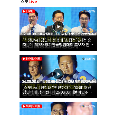
스팟
Live
[스팟Live] 김민석·정청래 ‘초접전’ 2차전 승
자는?...제3차 정기전국당원대회 후보자 인천
합동연설회 생중계 | 26.08.08
[스팟Live] 정청래 “뻔뻔하다”…‘화합’ 꺼낸
김민석에 정면 반격 | 26.08.08 더불어민주당
당대표·최고위원 후보 제주 합동연설회