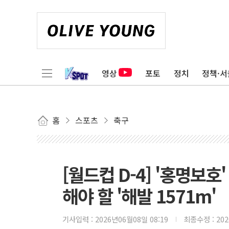
영상
포토
정치
정책·서
홈
스포츠
축구
[월드컵 D-4] '홍명보호
해야 할 '해발 1571m'
기사입력 :
2026년06월08일 08:19
최종수정 :
20