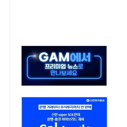
지시…與 "적극 환영"·野 "졸속 국정"
10일까지 최대 3.5m 높은 물결
23명…정부, 비상대응기구 가동
 베이징도 부동산 규제 철폐
승으로 피서객 7명 고립…전원 구조
 멍' 운영…페르세우스 유성우 관측
 50mm 이상 폭우…호우경보 발효