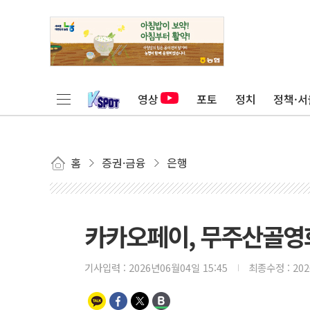
영상
포토
정치
정책·서
홈
증권·금융
은행
카카오페이, 무주산골영
기사입력 :
2026년06월04일 15:45
최종수정 :
20