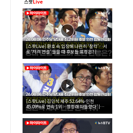
스팟
Live
[스팟Live] 환호 속 입장해 나란히 ‘찰칵’…서
로 ‘저격 연설’ 들을 때 후보들 표정은? |
26.08.08 더불어민주당 당대표·최고위원 후
보 인천 합동연설회
[스팟Live] 김민석 제주 52.64%·인천
45.09%로 연속 1위…정청래 따돌렸다’ |
26.08.08 더불어민주당 당대표·최고위원 후
보 인천 합동연설회