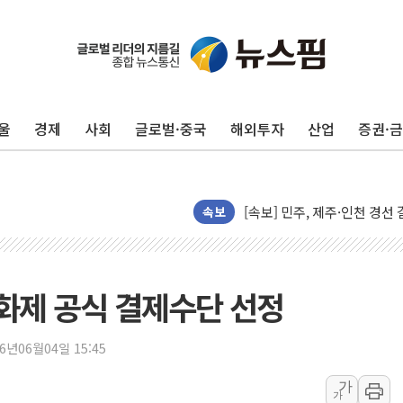
울진·영덕 '호우특보'-포항 '
[종합] 김민석, 정청래에 '0.86
인천 합동연설회 나선 송영길
울
경제
사회
글로벌·중국
해외투자
산업
증권·
김민석, 2주차 제주·인천 경선서
인사하는 김민석 당대표 후보
[속보] 민주, 제주·인천 경선 결
[속보] 민주, 인천 경선 결과 발
속보
[속보] 민주, 제주 경선 결과 발
이번주 국내 주요 금융일정(8.1
美, 이란전 출구전략 만지작
화제 공식 결제수단 선정
강릉·동해·삼척 시간당 최대 
폐기물 수거하다 참변…60대
26년06월04일 15:45
서울 중랑구 주택가서 흉기 난
가
가
李대통령 "결혼 때문에 손해 