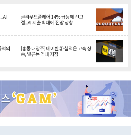
.AI
클라우드플레어 14% 급등해 신고
점...AI 지출 확대에 전망 상향
 동력의
[홍콩 대장주] 메이퇀② 실적은 고속 상
승, 밸류는 역대 저점