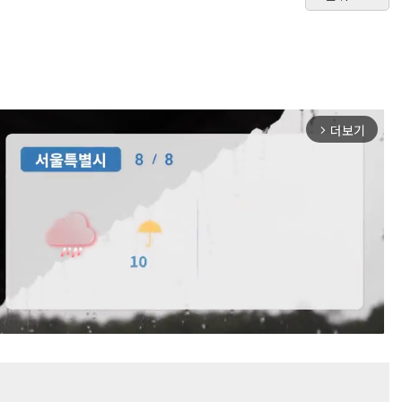
더보기
arrow_forward_ios
Mute