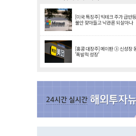
[미국 특징주] 빅테크 주가 급반등..
불안 잦아들고 낙관론 되살아나
[홍콩 대장주] 메이퇀 ③ 신성장
'폭발적 성장'