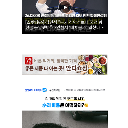
[스팟Live] 김민석 “누가 김민석보다 국정 방
향을 공유했나”…인천서 ‘대체불가’ 외쳤다 |
26.08.08 더불어민주당 당대표·최고위원 후
보 인천 합동연설회