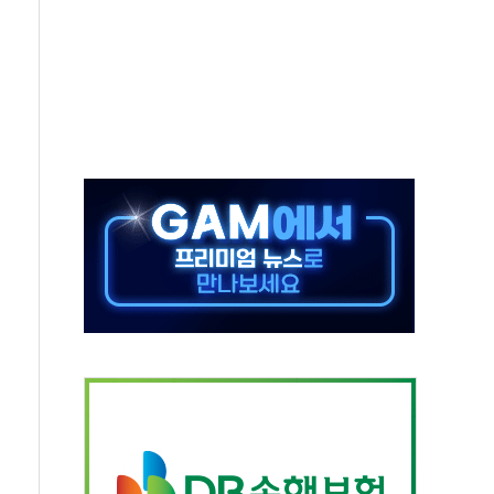
터보트 전복…1명 사망·1명 실종
의 날 참석..."국제적 시민 연대로 목소리 내야"
 실종 60대 나흘만에 숨진 채 발견
 살해 10대 아들 체포
' 받아친 정청래…제주 연설서 신경전 고조
지시…與 "적극 환영"·野 "졸속 국정"