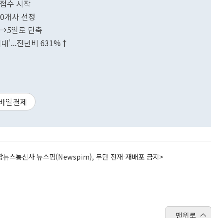
 접수 시작
00개사 선정
일→5일로 단축
'...전년비 631%↑
바일결제
뉴스통신사 뉴스핌(Newspim), 무단 전재-재배포 금지>
맨위로