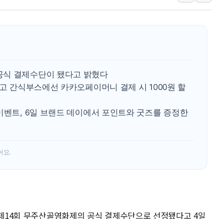
여수 오동도 인근 해상서 모
추미애, '위안부' 피해자 기림
인천 선재도 갯벌서 해루질 중
인천서 말다툼 중 어머니 흉기
'화합' 꺼낸 김민석에 '뻔뻔
공식 결제수단이 됐다고 밝혔다
李대통령, ISA 개편 재검토 
하고 간식부스에선 카카오페이머니 결제 시 1000원 할
이벤트, 6일 브랜드 데이에서 포인트와 굿즈를 증정한
어요.
는 제14회 무주산골영화제의 공식 결제수단으로 선정됐다고 4일