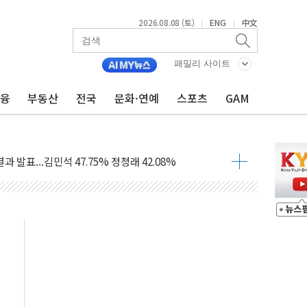
2026.08.08 (토)
ENG
中文
|
|
산사태 주의보'...경북도, 호우 피해·통제구간 없어
%p' 차 재역전 성공...金 45.42% vs 鄭 44.56%
패밀리 사이트
·정청래·김민석 당대표 후보
금융
부동산
전국
문화·연예
스포츠
GAM
 정청래에 승리...47.75% vs 42.08%
과 발표...김민석 47.75% 정청래 42.08%
표...김민석 45.09% 정청래 43.27% 송영길 11.63%
표...김민석 52.64% 정청래 39.89% 송영길 7.47%
0~8.14)
…공습 한계·탄약 부족 현실화
50㎜ 폭우…강원 동해안 강한 비 이어져
 환경미화원 수거차에 치여 사망
동…60대 남성 2명 숨져
보는 일 없게"…'결혼 페널티' 22개 과제 손본다