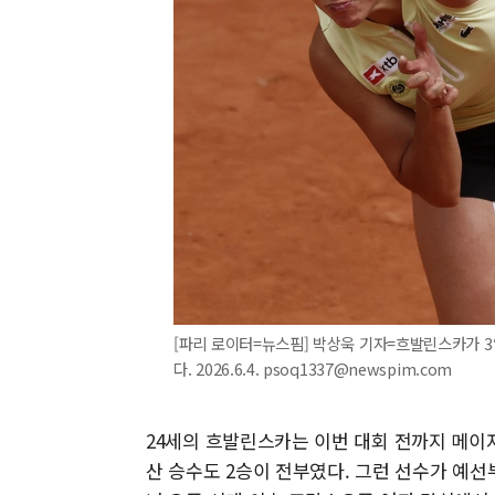
[파리 로이터=뉴스핌] 박상욱 기자=흐발린스카가 3
다. 2026.6.4. psoq1337@newspim.com
24세의 흐발린스카는 이번 대회 전까지 메이저
산 승수도 2승이 전부였다. 그런 선수가 예선