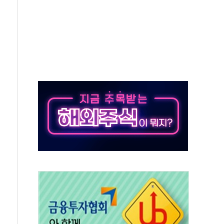
 키운다…대기업 노하우로 창업 생태계 조성
 사망사고 '중부발전 무죄'…"도급인 아닌 발주자"
사고 44차례…보험금 2억원 챙긴 30대 송치
람들도 여름 휴가를 즐겼을까
무원 시험
급 공무원 시험 개편