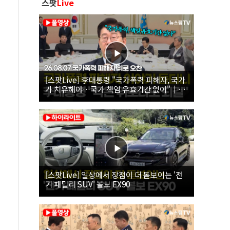
스팟
Live
[스팟Live] 李대통령 "국가폭력 피해자, 국가
가 치유해야…국가 책임 유효기간 없어"｜
26.08.07 국가폭력 피해자 위로 오찬
[스팟Live] 일상에서 장점이 더 돋보이는 '전
기 패밀리 SUV' 볼보 EX90