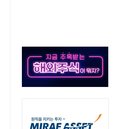
기 기초화학 가격 강세 완화"
산으로 확산...헬기 3대 투입 진화 중
신 쇼케이스
우 에이버튼 CD
·GS·현산 참여…'공사비 인상 차단' 조건
5만톤 용수 필요…절반은 하수처리수로 공급한다
저텍·SBG 실적 우려에 이틀째 하락...토픽스는 상승
1101억 '흑자전환'