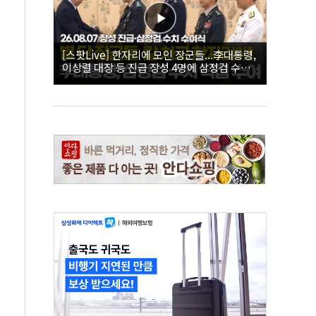
[스팟Live] 한자리에 모인 장군들...李대통령,
이상렬 대장 등 진급 장성 4명에 삼정검 수치
직접 수여｜26.08.07 장성 진급·삼정검 수치
수여식