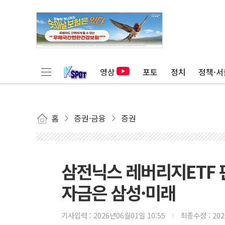
영상
포토
정치
정책·서
홈
증권·금융
증권
삼전닉스 레버리지ETF 
자금은 삼성·미래
기사입력 :
2026년06월01일 10:55
최종수정 :
20