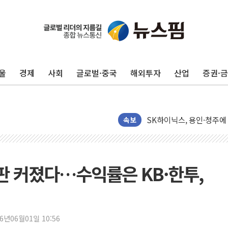
울
경제
사회
글로벌·중국
해외투자
산업
증권·
서울 노원 40.2도…8년 만
한전, 한전기술지주 출범
SK하이닉스, 용인·청주에
[중국증시 마감] CPO∙PC
속보
[ETF 시황] 2차전지 E
[컨콜] 롯데케미칼 "대산
SK증권, 비대면 고객 대상
판 커졌다…수익률은 KB·한투,
통합위, 'AI 포용사회'·
코웨이, 2분기 영업익 2
[마감시황] 코스피, 7주 연
26년06월01일 10:56
중수청 임용설명회에 검사 1