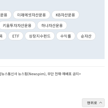
산운용
미래에셋자산운용
KB자산운용
키움투자자산운용
하나자산운용
목
ETF
상장지수펀드
수익률
순자산
뉴스통신사 뉴스핌(Newspim), 무단 전재-재배포 금지>
맨위로