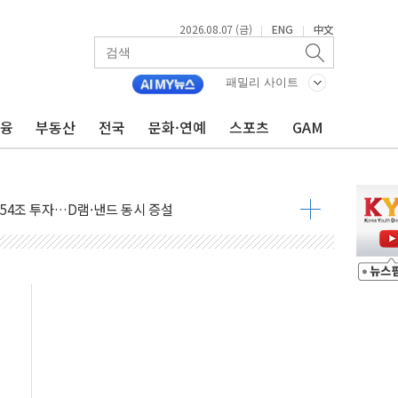
2026.08.07 (금)
ENG
中文
|
|
패밀리 사이트
금융
부동산
전국
문화·연예
스포츠
GAM
에 서울서 40도 넘어
…에너지 유니콘기업 본격 육성
 54조 투자…D램·낸드 동시 증설
B∙CRO가 이끈 '기술주 상승장'
TF 급등, SK하이닉스 레버리지는 급락
·여수 사업재편 완료시 재무구조 개선 기대"
 '수수료 평생 우대' 이벤트 진행
'청년 자산격차 해소' 특위 출범…"소외되는 계층 없도록"
532억…신제품 효과에 실적 호조
속 하락…외국인 매도에 6258.77
10명 등 1100명 참석...인사·처우 관심