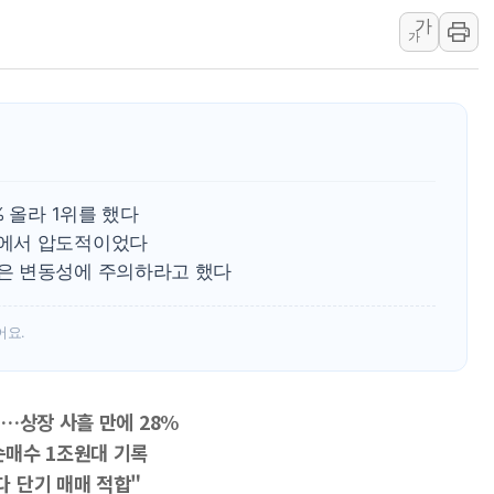
가
[컨콜] 롯데케미칼, "하반
가
안동 송천동 양봉장 화재 야
컴투스, 제우스: 오만의 
취재진 질의에 답하는 김태
목동8단지 현설에 대우·DL
호남반도체 산단 하루 6
 올라 1위를 했다
[일본 증시] 닛케이, 레이
에서 압도적이었다
[인사] 외교부
은 변동성에 주의하라고 했다
롯데케미칼, 2분기 영업익 
어요.
…상장 사흘 만에 28%
순매수 1조원대 기록
 단기 매매 적합"