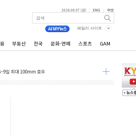
2026.08.07 (금)
ENG
中文
|
|
도 놀랍지 않아"
패밀리 사이트
태양광 착공…여의도 1.6배 규모
금융
부동산
전국
문화·연예
스포츠
GAM
...금융주 낙폭 커
정책 아냐" 해명
~9일 최대 100mm 호우
결… 수니파 국가들의 새 안보 협력 구도
비온 59㎡ 18억원대
-서울시 '정책 엇박자'
생애최초만 경쟁 치열
래·ETF 매수에도 고유가·금리·입법 지연 '삼중 부담'
...석유·가스주 올랐지만 빈그룹이 상쇄
총수요 104.3GW 기록
 위기 고조되는 또 다른 중동 화약고