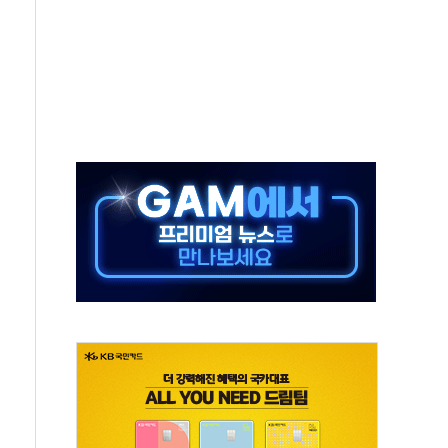
름나기 [뉴스핌 줌인]
 실시
 온열질환자 2872명
 與 내부서 '총선·대선 직격탄' 우려