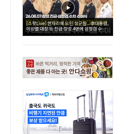
[스팟Live] 한자리에 모인 장군들...李대통령,
이상렬 대장 등 진급 장성 4명에 삼정검 수치
직접 수여｜26.08.07 장성 진급·삼정검 수치
수여식