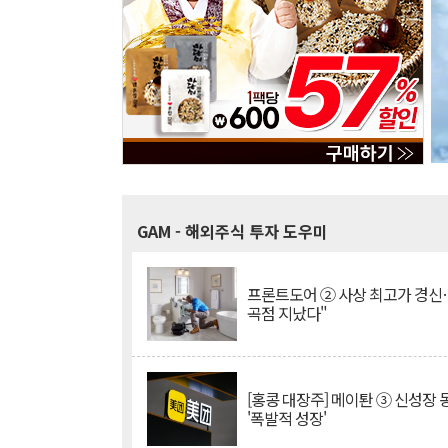
GAM
- 해외주식 투자 도우미
프론트도어 ② 사상 최고가 경신
곡점 지났다"
[홍콩 대장주] 메이퇀 ③ 신성장
'폭발적 성장'