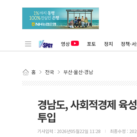
영상
포토
정치
정책·서
홈
전국
부산·울산·경남
경남도, 사회적경제 육성
투입
기사입력 :
2026년05월22일 11:28
최종수정 :
20