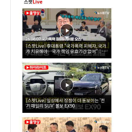
스팟
Live
[스팟Live] 李대통령 "국가폭력 피해자, 국가
가 치유해야…국가 책임 유효기간 없어"｜
26.08.07 국가폭력 피해자 위로 오찬
[스팟Live] 일상에서 장점이 더 돋보이는 '전
기 패밀리 SUV' 볼보 EX90