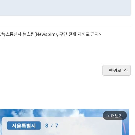
뉴스통신사 뉴스핌(Newspim), 무단 전재-재배포 금지>
맨위로
더보기
arrow_forward_ios