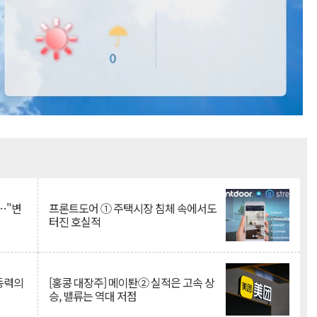
Mute
…"변
프론트도어 ① 주택시장 침체 속에서도
터진 호실적
 동력의
[홍콩 대장주] 메이퇀② 실적은 고속 상
승, 밸류는 역대 저점