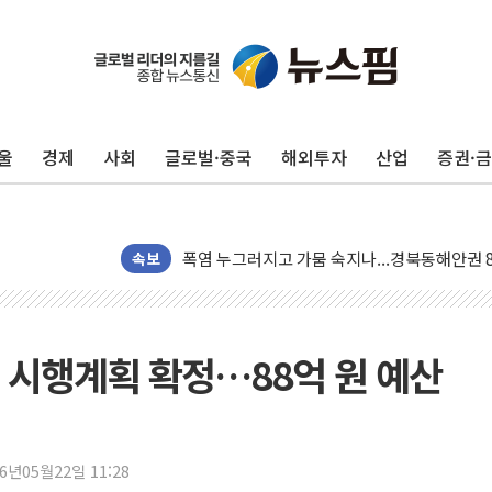
[사진] 빈살만과 에르도안의 만남
이란와이어 "이란 최고지도자 위독…곧 사망해
남동발전, 해남군에 국내 최대 규모 400MW 
울
경제
사회
글로벌·중국
해외투자
산업
증권·
[인도증시] 중동 불안 속 유가 상승에 소폭 하락
황희 '폐버스 청년주택' SNS 글 역풍에 "정부
폭염 누그러지고 가뭄 숙지나...경북동해안권 8
사우디·튀르키예·파키스탄, '공동방위협정' 체
속보
신길동 신축도 3.3㎡당 7250만원…써밋 클라
용산공원·그린벨트로 또 충돌…반복되는 국토부
[AI 부동산 투데이] 특공 전략도 '극과 극'…
 시행계획 확정…88억 원 예산
[코인시황] 비트코인 6만4000달러대 횡보…고
[베트남 증시] 유동성 부진 지속, 강보합 마감
'찜통더위'에 전력수요 역대 최고치 경신…한낮 
26년05월22일 11:28
후티 반군, 예멘 정부군과 사우디 동시 공격…