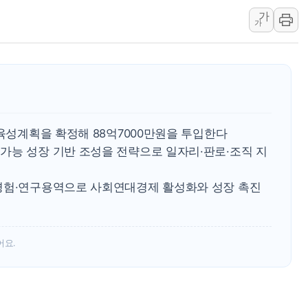
가
42.5도 역대급 폭염…동물들도 특별식으로 여
가
경찰, 9월부터 '가족 사건' 못 맡는다…상피제
포스코홀딩스, 포스코인터·DX 지분 일부 매각
태국 학교서 중학생 총기 난사...최소 7명 사망
40.2도 찍은 서울 등 폭염중대경보 해제…누적
"文정부 악몽 재현 안돼"...李 부동산 세제안에
 육성계획을 확정해 88억7000만원을 투입한다
가능 성장 기반 조성을 전략으로 일자리·판로·조직 지
경험·연구용역으로 사회연대경제 활성화와 성장 촉진
어요.