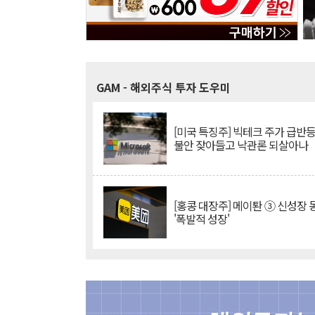
GAM
- 해외주식 투자 도우미
[미국 특징주] 빅테크 주가 급반등..
불안 잦아들고 낙관론 되살아나
[홍콩 대장주] 메이퇀 ③ 신성장
'폭발적 성장'