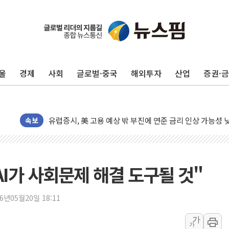
충북 주말 무더위 지속…청주·진천 35도, 곳곳 소나기
10월 보완수사권 폐지·공소청 출범…피해자들 '범죄 사각
민주, 오늘 제주·인천 경선 결과 발표...'김민석 재역전 vs
한상협, 업계 개인정보 보안 새판 짠다…'자율규제단체' 
울
경제
사회
글로벌·중국
해외투자
산업
증권·
뉴욕증시, 고용 쇼크에 금리 인상 우려 후퇴…S&P500 
트럼프, 쿡 연준 이사 해임 재추진…"26일까지 의혹 소명"
유럽증시, 美 고용 예상 밖 부진에 연준 금리 인상 가능성 
미 연준 매파 기세 꺾이나…고용 감소에 9월 동결 전망 우
속보
[종합] 이슬람 수니파 3국, '공동방위협정' 체결… 이스라
트럼프, 백신·자폐증 행정명령 검토…"이르면 다음 주"
美 항소법원, 백악관 무도회장 공사 중단 명령…트럼프 제
AI가 사회문제 해결 도구될 것"
이란 핵심 원유 수출항 '하르그섬', 최근 1주일 이상 '올스
美 고용 쇼크에 엔화 장중 급등…시장은 "또 개입했나" 촉
26년05월20일 18:11
[AI MY 뉴스] 뉴욕 반도체주 프리뷰...美 고용 쇼크에 반도
가
가
뉴욕증시 프리뷰, 美 고용 쇼크에 금리 인상 우려 후퇴…나