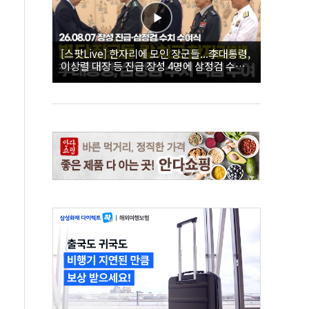
[스팟Live] 한자리에 모인 장군들...李대통령,
이상렬 대장 등 진급 장성 4명에 삼정검 수치
직접 수여｜26.08.07 장성 진급·삼정검 수치
수여식