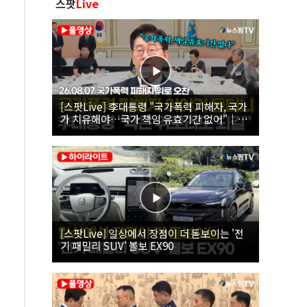
스팟
Live
[스팟Live] 李대통령 "국가폭력 피해자, 국가
가 치유해야…국가 책임 유효기간 없어"｜
26.08.07 국가폭력 피해자 위로 오찬
[스팟Live] 일상에서 장점이 더 돋보이는 '전
기 패밀리 SUV' 볼보 EX90