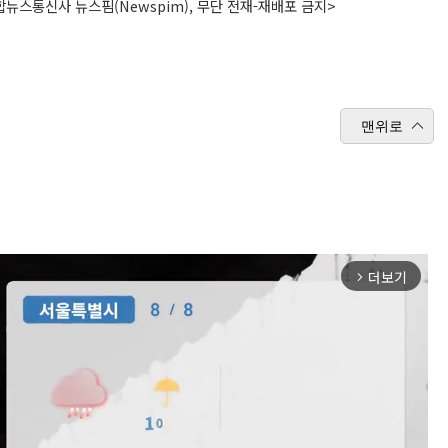
뉴스통신사 뉴스핌(Newspim), 무단 전재-재배포 금지>
맨위로
더보기
arrow_forward_ios