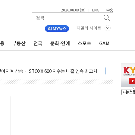
2026.08.08 (토)
ENG
中文
|
|
지대' 우려
 정청래 격차 확대'
패밀리 사이트
타진
금융
부동산
전국
문화·연예
스포츠
GAM
최고치
 요구
낮아지며 상승… STOXX 600 지수는 나흘 연속 최고치
세
엘·이란 위협에 맞설 자체 억지력 강화
동
톱'… 美 해상봉쇄 영향
각
체주 '활짝'
스닥 선물 1%대 상승