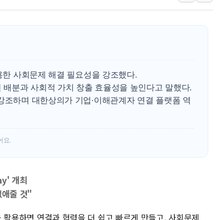
[종합] 美 7월 고용 2만3000명 감소 '쇼크'…9월 금리 인
[사진] 이슬람 수니파 3개국, 공동방위협정 체결
뉴욕증시 개장 전 특징주...아틀라시안·클라우드플레어
보훈부, 미 DPAA와 MOU… "6·25 미군 실종자 7359명
트럼프 "금리 내려야"…파월 때와 달리 워시엔 톤 낮춰
활용한 사회문제 해결 필요성을 강조했다.
원 배분과 사회적 가치 창출 효율성을 높인다고 말했다.
 강조하며 대한상의가 기업·이해관계자 연결 플랫폼 역
어요.
ay' 개최
없애줄 것"
)을 활용하면 연결과 협력을 더 쉽고 빠르게 만들고, 사회문제