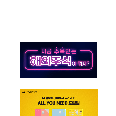
상 기대 후퇴
·태양광주↑ VS 트레이드데스크·웬디스↓
 끝까지 찾겠다"