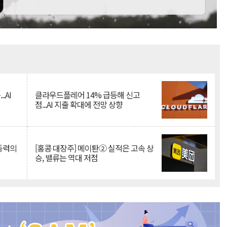
Mute
.AI
클라우드플레어 14% 급등해 신고
점...AI 지출 확대에 전망 상향
 동력의
[홍콩 대장주] 메이퇀② 실적은 고속 상
승, 밸류는 역대 저점