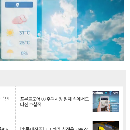
Mute
…"변
프론트도어 ① 주택시장 침체 속에서도
터진 호실적
 동력의
[홍콩 대장주] 메이퇀② 실적은 고속 상