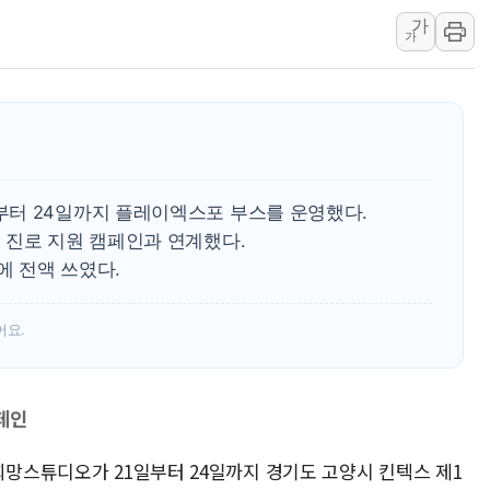
가
용산공원·그린벨트로 또 충돌…반복되는 국토부
가
[AI 부동산 투데이] 특공 전략도 '극과 극'…
[코인시황] 비트코인 6만4000달러대 횡보…고
[베트남 증시] 유동성 부진 지속, 강보합 마감
'찜통더위'에 전력수요 역대 최고치 경신…한낮 
후티 반군, 예멘 정부군과 사우디 동시 공격…
터 24일까지 플레이엑스포 부스를 운영했다.
42.5도 역대급 폭염…동물들도 특별식으로 여
 진로 지원 캠페인과 연계했다.
경찰, 9월부터 '가족 사건' 못 맡는다…상피제
 전액 쓰였다.
포스코홀딩스, 포스코인터·DX 지분 일부 매각
태국 학교서 중학생 총기 난사...최소 7명 사망
어요.
페인
희망스튜디오가 21일부터 24일까지 경기도 고양시 킨텍스 제1