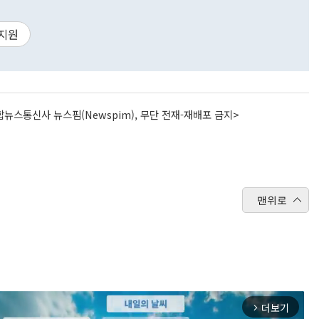
지원
뉴스통신사 뉴스핌(Newspim), 무단 전재-재배포 금지>
맨위로
더보기
arrow_forward_ios