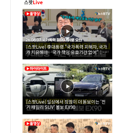
스팟
Live
[스팟Live] 李대통령 "국가폭력 피해자, 국가
가 치유해야…국가 책임 유효기간 없어"｜
26.08.07 국가폭력 피해자 위로 오찬
[스팟Live] 일상에서 장점이 더 돋보이는 '전
기 패밀리 SUV' 볼보 EX90