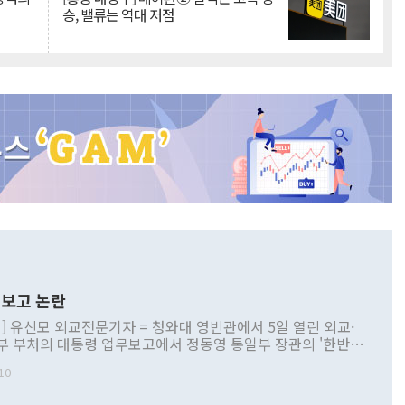
승, 밸류는 역대 저점
보고 논란
] 유신모 외교전문기자 = 청와대 영빈관에서 5일 열린 외교·
부 부처의 대통령 업무보고에서 정동영 통일부 장관의 '한반도
 구상'과 업무보고 발언이 논란을 빚고 있다. 이날 정 장관의
10
정부 내 조율을 거치지 않은 사안을 정책으로 추진하겠다고 공
는가 하면 사실 관계에 맞지 않은 설명도 있었다. 이재명 대통