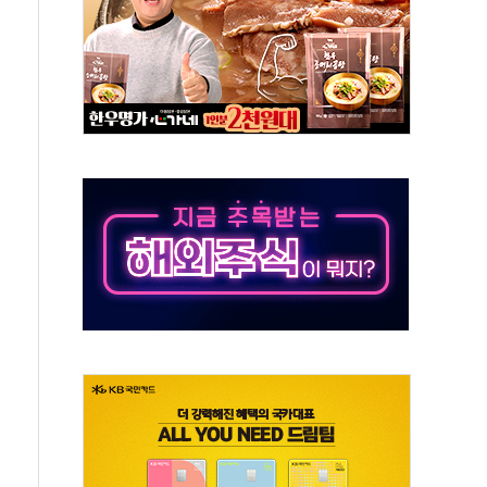
-서울시 '정책 엇박자'
생애최초만 경쟁 치열
래·ETF 매수에도 고유가·금리·입법 지연 '삼중 부담'
...석유·가스주 올랐지만 빈그룹이 상쇄
총수요 104.3GW 기록
 위기 고조되는 또 다른 중동 화약고
름나기 [뉴스핌 줌인]
 실시