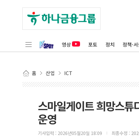
영상
포토
정치
정책·서
홈
산업
ICT
스마일게이트 희망스튜디
운영
기사입력 :
2026년05월20일 18:09
최종수정 :
20