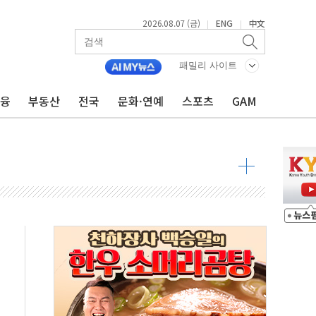
2026.08.07 (금)
ENG
中文
|
|
패밀리 사이트
금융
부동산
전국
문화·연예
스포츠
GAM
주재… "전폭적 공급 확대·속도전 총력"
…美 태양광주 급등
도 놀랍지 않아"
태양광 착공…여의도 1.6배 규모
...금융주 낙폭 커
정책 아냐" 해명
~9일 최대 100mm 호우
결… 수니파 국가들의 새 안보 협력 구도
비온 59㎡ 18억원대