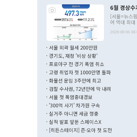
령은 공개적으
6월 경상수
주의적 희망에
관의 대북 정
[서울=뉴스핌
관 부처 장관
어 역대 최대
관의 무리한 
출 호조로 월
다. [정동영 통일부 장관이 지난달 23일 오후 서울 종로구 정부서울청사에
2026-08-06 08:
료=한국은행] 한국은행이 6일 발표한 '2026년 6월 국제수지(잠정)'에
서 취임 1주년 
면 지난 6월
부 장관 권한
1000만달러
서울 외곽 월세 200만원
발전 구상'을
이에 따라 올
적 갈등 해결
경기도, 재정 '비상 상황'
했다. 경상수
결과 혐오의 
9000만달러
프로야구 전 경기 폭염 취소
년간의 CVI
지 기준 상품
고령 취업자 첫 1000만명 돌파
무너졌다고도 
며 월간 기준
현실을 바꾸는
달러로 38.
화물선 운임 3주만에 최고
를 평화 체제
196.9% 급
검찰 수사권, 72년만에 막 내려
함께 4자 대
수출은 160
지만 이 대통
서울 첫 폭염중대경보
(18.6%) 
화공존 정책이
했다. 통관 기
'300억 사기' 차가원 구속
다"고 지적했
(16.4%)
투리가 잡혀 
실거주 아니면 세금 껑충
월(-10억9
쁜 상황이 초
증가와 유류할
실적 발표 앞둔 스페이스X
9·19 군사
기록했지만 
[히든스테이지] 즌·오아 첫 도전
"우리의 선의
로 전환됐다.
으로 약간의 의문