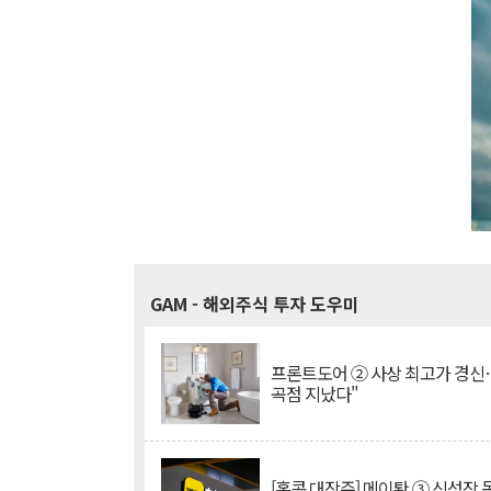
GAM
- 해외주식 투자 도우미
프론트도어 ② 사상 최고가 경신
곡점 지났다"
[홍콩 대장주] 메이퇀 ③ 신성장