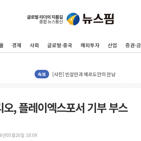
울
경제
사회
글로벌·중국
해외투자
산업
증권·
李 대통령, '6시간 마라톤 부동산 2차 회의' 
트럼프, 中 겨냥 폴리실리콘 관세 15% 부과
[사진] 빈살만과 에르도안의 만남
속보
이란와이어 "이란 최고지도자 위독…곧 사망해
남동발전, 해남군에 국내 최대 규모 400MW 
[인도증시] 중동 불안 속 유가 상승에 소폭 하락
오, 플레이엑스포서 기부 부스
황희 '폐버스 청년주택' SNS 글 역풍에 "정부
폭염 누그러지고 가뭄 숙지나...경북동해안권 8
사우디·튀르키예·파키스탄, '공동방위협정' 체
26년05월20일 18:09
신길동 신축도 3.3㎡당 7250만원…써밋 클라