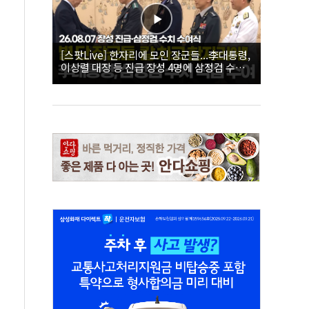
[스팟Live] 한자리에 모인 장군들...李대통령,
이상렬 대장 등 진급 장성 4명에 삼정검 수치
직접 수여｜26.08.07 장성 진급·삼정검 수치
수여식