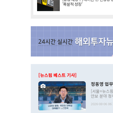
'폭발적 성장'
[뉴스핌 베스트 기사]
정동영 업무
[서울=뉴스핌
안보 분야 정
평화공존 발전
2026-08-06 06:
발언 중에는 
언한 것이 있