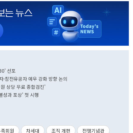
0' 선포
자·참전유공자 예우 강화 방향 논의
 원 상당 무료 종합검진'
별성과 포상' 첫 시행
유족회원
차세대
조직 개편
전쟁기념관