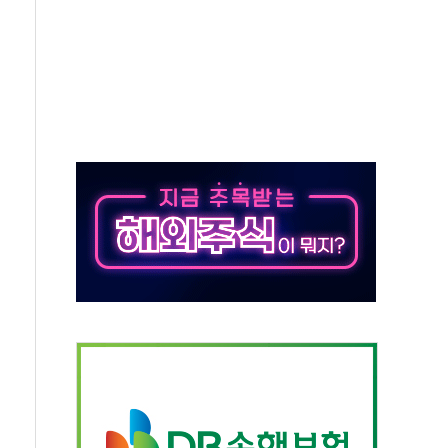
대응 1단계 진압 중
야, 경쟁상대 中과 비교해야"
하는 '선봉'의 대민 봉사
미사일 1발 발사… 올해 10번째·42일 만 도발
 새 안보 위기… 반군·마약카르텔이 습득해 전투 활용
어선 구조
무해한 표면 부식 물질"
분만에 진화...외국인 노동자 숨져
즌2