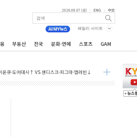
2026.08.07 (금)
ENG
中文
|
|
패밀리 사이트
금융
부동산
전국
문화·연예
스포츠
GAM
 나토 회원국 공격 검토… 거짓 깃발 작전"
재회…로봇·AI 데이터센터·모빌리티 구체화
·아이온큐·도어대시↑ VS 샌디스크·피그마·앱러빈↓
 반대…상법·자본시장법 개정 논의"
 차익실현 속 혼조세...웨스턴디지털·샌디스크↓
에 긴급 안보 점검회의
호르무즈 재개방 기대에 강세
조까지, 상승...호실적 보고 기업 상승세 뚜렷
인 '사파리' 공격… 시민들 공포감 극대화 전략
' 임시 주총 기대감에 홀로 상한가…마진 잔액은 사상 최고
버리지 위험수위…숨은 차입이 더 큰 변수"