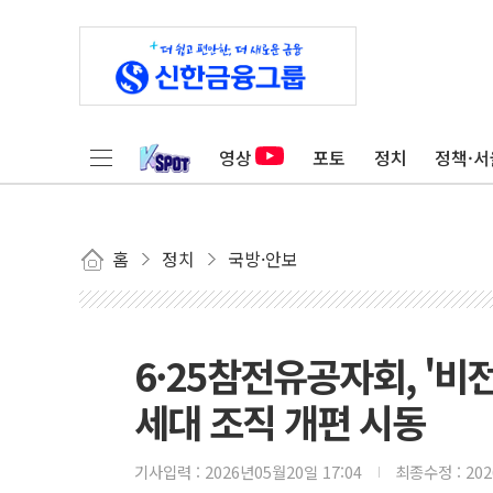
영상
포토
정치
정책·서
홈
정치
국방·안보
6·25참전유공자회, '비전
세대 조직 개편 시동
기사입력 :
2026년05월20일 17:04
최종수정 :
20