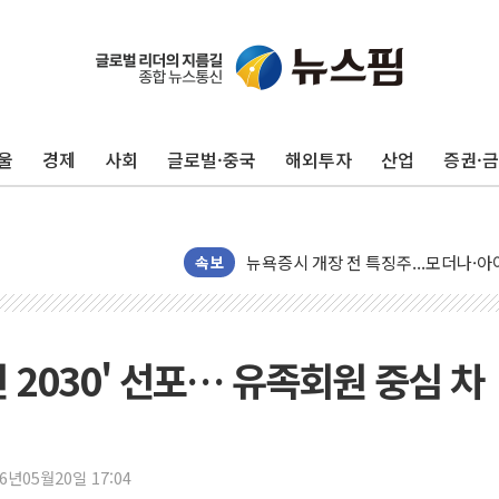
울
경제
사회
글로벌·중국
해외투자
산업
증권·
리투아니아 국방 "러, 우크라 드론으로
구광모, 내주 실리콘밸리서 젠슨 황 
뉴욕증시 개장 전 특징주...모더나
속보
김정관 장관 "영업이익 N% 성과급
뉴욕증시 프리뷰, 미 주가선물 AI주
청와대, 북한 단거리 탄도미사일 발사
 2030' 선포… 유족회원 중심 차
금값 7주 만에 최고…美 고용 둔화·
[인도증시] 중동 긴장 완화에 실적 호
러, 1인칭시점 드론으로 우크라 민간
[베트남 증시] 지수 하락 속 'DGC
26년05월20일 17:04
'월가의 황제' 다이먼 "금융시장 레