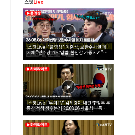
스팟
Live
[스팟Live] *풀영상* 이준석, 보완수사권 폐
지에 "민주당 개악입법, 불안감 가중시켜"｜
26.08.06 개혁신당 보완수사권 폐지 토론회
[스팟Live] '투미TV' 김제경이 내린 李정부 부
동산 정책 점수는? | 26.08.06 서울시 부동산
대토론회