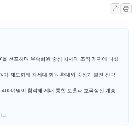
가
양주 섬유염색공장서 화재 1명 중상…
가
김정관 산업부 장관 "주 52시간 손봐
해군 1함대 창설 80주년…지역과 함께
[3보] 북, 원산서 동해로 단거리 탄도
우크라 드론 전술, 중남미 콜롬비아에
동해해경, 독도 해상서 부유물 감긴 
30'을 선포하며 유족회원 중심 차세대 조직 개편에 나섰
주한미군 "오산기지 누출, 백린 아닌 
구미 폐염산처리업체서 불 2시간30여
가 제도화돼 차세대 회원 확대와 중장기 발전 전략
해군과 함께하는 '불금전파, 송정' 시
 400여명이 참석해 세대 통합 보훈과 호국정신 계승
어요.