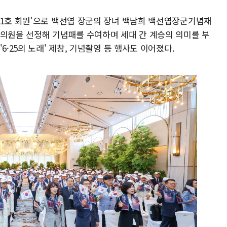
 1호 회원'으로 백선엽 장군의 장녀 백남희 백선엽장군기념재
 의원을 선정해 기념패를 수여하며 세대 간 계승의 의미를 부
6·25의 노래' 제창, 기념촬영 등 행사도 이어졌다.