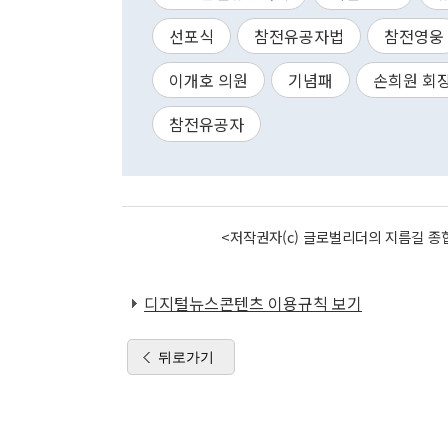
선포식
참전유공자법
참전영웅
이개호 의원
기념패
손희원 회
참전유공자
<저작권자(c) 글로벌리더의 지름길 종합
디지털뉴스콘텐츠 이용규칙 보기
뒤로가기