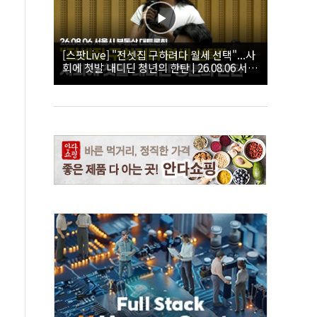
[스팟Live] "전셋집 구하려다 월세 선택"...사
회에 첫발 내디딘 청년의 한탄 | 26.08.06 서울
시 부동산 대토론회