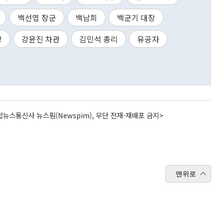
백선엽 장군
백남희
백군기 대장
장
강윤진 차관
김민석 총리
유공자
뉴스통신사 뉴스핌(Newspim), 무단 전재-재배포 금지>
맨위로