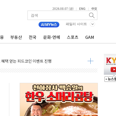
2026.08.07 (금)
ENG
中文
|
|
단과 군 장병 금융교육·전역 지원 협약
건강보험' 6개월 배타적사용권 획득
패밀리 사이트
더기 상폐 위기…관리종목 우려 지정예고 총 63개
금융
부동산
전국
문화·연예
스포츠
GAM
급 경쟁률… 실수요자 관심
신' 26일 출시, 유저의 캐릭터가 AI로 플레이한다
로 혜택 얻는 피드코인 이벤트 진행
시 5년 내 9만가구 순증...이주 대란도 제한적
…한화·흥국·한투 참여
주 52시간제 개선해야…기술격차 확대 막아야"
약 타결…연봉 6.3% 인상
 등 8~9월 공연 라인업 공개
지 3개 보급단 '1등급 스마트 물류센터' 전환
 테라스 떨어져…SK에코플랜트 "전수 조사"