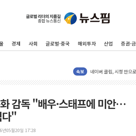
푸본현대생명, 육군 3군
교보생명, '교보K-맞춤
벼랑 끝 선 '동전주' 무
울
경제
사회
글로벌·중국
해외투자
산업
증권·
1순위보다 낮은 특별공
컴투스 '제우스: 오만의 
네이버 클립, 시청 만으
서울 재건축·재개발 정상화
속보
[인사] 공정거래위원회
KDB생명 본입찰 3파전
반도체공학회 "R&D직 
준화 감독 "배우·스태프에 미안…
카카오, 2026년 임금협
쉽다"
현대카드, 박재범·실리카겔
[르포] 육군, 2031년까
26년05월20일 17:28
송도 신축 아파트서 외벽