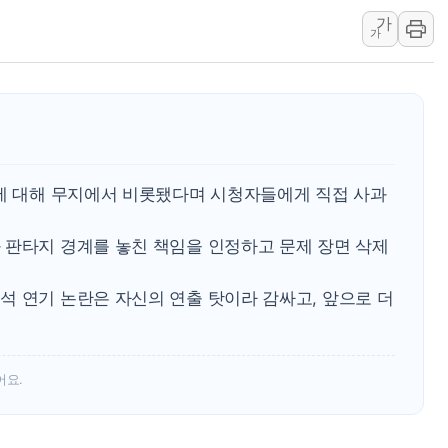
가
깊이가 다른 글로벌 투자 정
가
"호남 없이 민주 당권 없
SK하이닉스, 주주환원 
'무순위' 기회 왔다…신
野 의원 42명, '사관학
IPARK현대산업개발, 
란에 대해 무지에서 비롯됐다며 시청자들에게 직접 사과
 판타지 경계를 놓친 책임을 인정하고 문제 장면 삭제
석 연기 논란은 자신의 연출 탓이라 감싸고, 앞으로 더
.
어요.