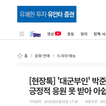
영상
포토
정치
정책·서
홈
문화·연예
드라마·예능
[현장톡] '대군부인' 박
긍정적 응원 못 받아 아
기사입력 :
2026년05월20일 17:28
최종수정 :
20