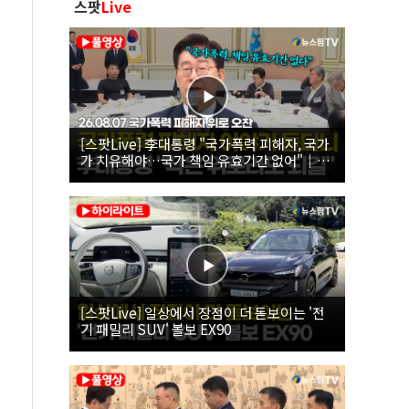
스팟
Live
[스팟Live] 李대통령 "국가폭력 피해자, 국가
가 치유해야…국가 책임 유효기간 없어"｜
26.08.07 국가폭력 피해자 위로 오찬
[스팟Live] 일상에서 장점이 더 돋보이는 '전
기 패밀리 SUV' 볼보 EX90