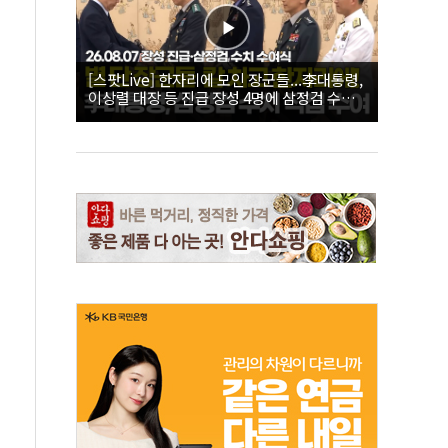
[스팟Live] 한자리에 모인 장군들...李대통령,
이상렬 대장 등 진급 장성 4명에 삼정검 수치
직접 수여｜26.08.07 장성 진급·삼정검 수치
수여식