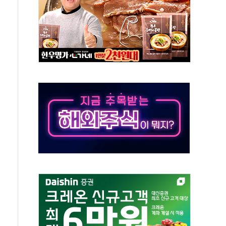
보 GAM - 맛보기편 (8/7)
다"...송영길·정청래·김민석, 호남 경선 앞두고 총력전
속도…"3분기 추가 방안 발표"
길·노량진·장위 서울 알짜 단지 주목
교 통합' 규탄 결의안 발의…이준석·한동훈 동참
노원구 어르신에 삼계탕 배식 봉사