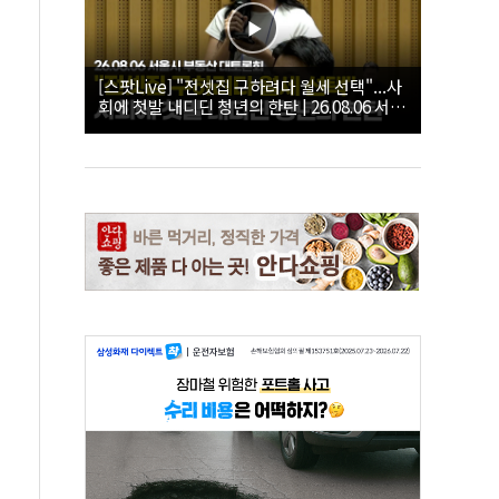
[스팟Live] "전셋집 구하려다 월세 선택"...사
회에 첫발 내디딘 청년의 한탄 | 26.08.06 서울
시 부동산 대토론회