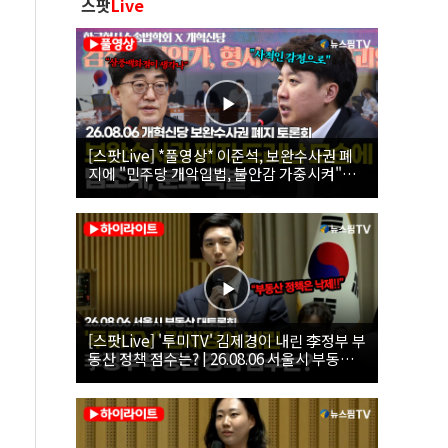
스팟
Live
[스팟Live] *풀영상* 이준석, 보완수사권 폐
지에 "민주당 개악입법, 불안감 가중시켜"｜
26.08.06 개혁신당 보완수사권 폐지 토론회
[스팟Live] '투미TV' 김제경이 내린 李정부 부
동산 정책 점수는? | 26.08.06 서울시 부동산
대토론회