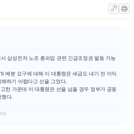
김정관 산업부 장관 "주 52시간 손봐
가
가
해군 1함대 창설 80주년…지역과 함께
[3보] 북, 원산서 동해로 단거리 탄도
우크라 드론 전술, 중남미 콜롬비아에
동해해경, 독도 해상서 부유물 감긴 
주한미군 "오산기지 누출, 백린 아닌 
에서 삼성전자 노조 총파업 관련 긴급조정권 발동 가능
구미 폐염산처리업체서 불 2시간30여
해군과 함께하는 '불금전파, 송정' 시
% 배분 요구에 대해 이 대통령은 세금도 내기 전 이익
강원도 폭염특보 11일째…온열질환·가
이해하기 어렵다고 선을 그었다.
예고한 가운데 이 대통령은 선을 넘을 경우 정부가 공동
밝혔다.
어요.