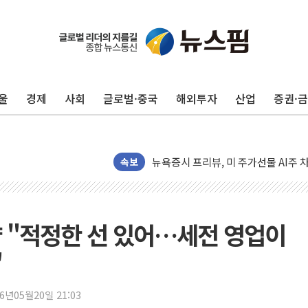
울
경제
사회
글로벌·중국
해외투자
산업
증권·
구광모, 내주 실리콘밸리서 젠슨 황 
뉴욕증시 개장 전 특징주...모더나
김정관 장관 "영업이익 N% 성과급
뉴욕증시 프리뷰, 미 주가선물 AI주
속보
청와대, 북한 단거리 탄도미사일 발사
금값 7주 만에 최고…美 고용 둔화·
[인도증시] 중동 긴장 완화에 실적 호
 "적정한 선 있어…세전 영업이
러, 1인칭시점 드론으로 우크라 민간
"
[베트남 증시] 지수 하락 속 'DGC
'월가의 황제' 다이먼 "금융시장 레
26년05월20일 21:03
양주 섬유염색공장서 화재 1명 중상…