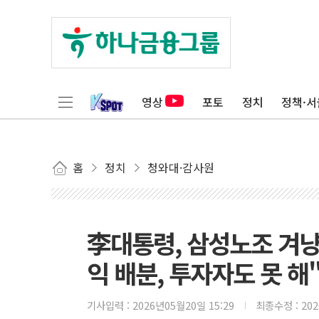
영상
포토
정치
정책·서
홈
정치
청와대·감사원
李대통령, 삼성노조 겨냥
익 배분, 투자자도 못 해
기사입력 :
2026년05월20일 15:29
최종수정 :
20