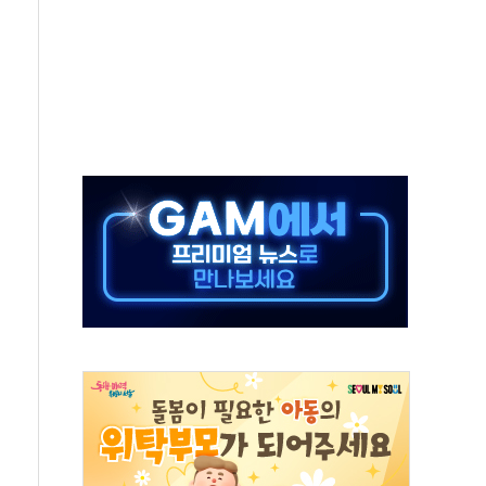
야, 경쟁상대 中과 비교해야"
하는 '선봉'의 대민 봉사
미사일 1발 발사… 올해 10번째·42일 만 도발
 새 안보 위기… 반군·마약카르텔이 습득해 전투 활용
어선 구조
무해한 표면 부식 물질"
분만에 진화...외국인 노동자 숨져
즌2
축 피해 최소화 '총력 대응'