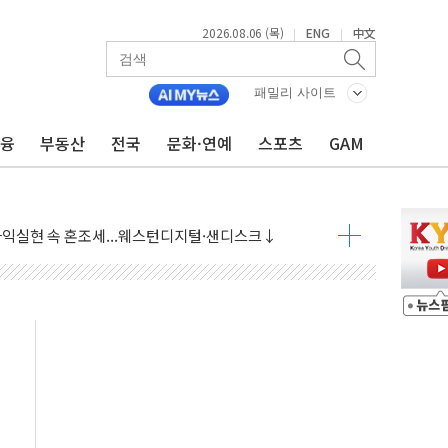
2026.08.06 (목)
ENG
中文
|
|
패밀리 사이트
금융
부동산
전국
문화·연예
스포츠
GAM
재회…로봇·AI 데이터센터·모빌리티 구체화
·아이온큐·도어대시↑ VS 샌디스크·피그마·앱러빈↓
 반대…상법·자본시장법 개정 논의"
 차익실현 속 혼조세...웨스턴디지털·샌디스크↓
에 긴급 안보 점검회의
호르무즈 재개방 기대에 강세
조까지, 상승...호실적 보고 기업 상승세 뚜렷
인 '사파리' 공격… 시민들 공포감 극대화 전략
' 임시 주총 기대감에 홀로 상한가…마진 잔액은 사상 최고
버리지 위험수위…숨은 차입이 더 큰 변수"
대응 1단계 진압 중