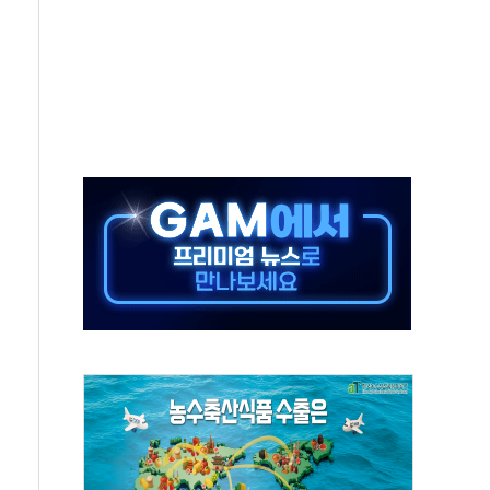
SK하이닉스, 솔리다임 띄운다
업익 108% 증가
멀…주거·전력 인프라 개선 예산 반영 검토"
외면한 세제개편"…용산공원 훼손 안 돼
획 없다"…전직 대통령 예우 대상 제외·국민 정서 고려
', 인도 품목허가…해외 첫 허가
 항소심 21일 첫 공판…1심은 시장직 상실형
 퍼즐'…현대홈쇼핑 1.2조 투자자산 떼낸다
논란...법조계 "법적근거 없어, 위법수집증거 가능성"