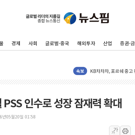
울
경제
사회
글로벌·중국
해외투자
산업
증권·
李대통령 "취약계층 돼 
KB차차차, 포르쉐 중고 
영양군 2026년산 홍고추 본
속보
TYM, 2분기 영업이익 2
코인원, 최저 수준 수수료
포천 승진훈련장서 K1E1
웰 PSS 인수로 성장 잠재력 확대
혁신기술 발굴부터 투자
용산 데이터센터 건립, 
26년05월20일 01:58
[뉴스핌 이 시각 PICK]
가
가
LG전자, IFA 2026서 '