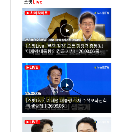
스팟
Live
[스팟Live] '폭염 절정' 모든 행정력 총동원!
이재명 대통령의 긴급 지시! | 26.08.06 폭염•
가뭄 대처상황 점검회의
[스팟Live] 이재명 대통령 주재 수석보좌관회
의 생중계｜26.08.06