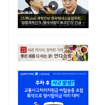
[스팟Live] 개혁신당·한국형사소송법학회,
'검찰개혁인가, 형사사법의 붕괴인가' 긴급 세
미나｜26.08.06