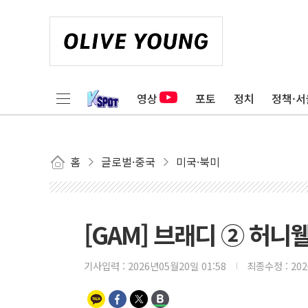
영상
포토
정치
정책·서
홈
글로벌·중국
미국·북미
[GAM] 브래디 ② 허니
기사입력 :
2026년05월20일 01:58
최종수정 :
20