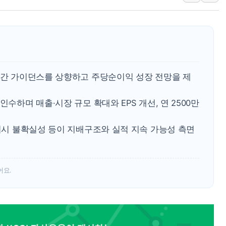
'SSD 프리미엄' 놓친 
제이씨케미칼, 상반기 영
李대통령 "기후재난 뉴노
오세훈 "서민 전·월세 
보훈부 "노태우 참배 계
 연간 가이던스를 상향하고 주당순이익 성장 전망을 제
온코닉테라퓨틱스 '자큐보
인수하며 매출·시장 규모 확대와 EPS 개선, 연 2500만
오세훈 '여론조사 대납'
현대百 지주체제 '마지막
 거시 불확실성 등이 지배구조와 실적 지속 가능성 측면
'檢 합수본 참여' 여부 
어요.