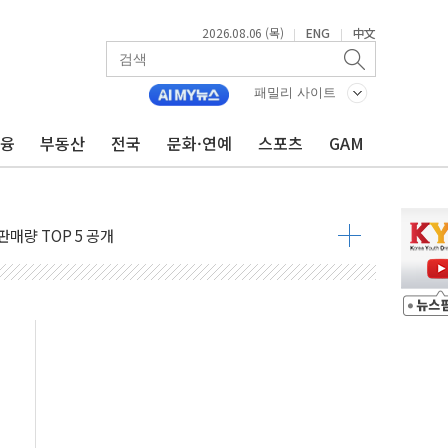
2026.08.06 (목)
ENG
中文
|
|
패밀리 사이트
금융
부동산
전국
문화·연예
스포츠
GAM
가는 청년들…실제 수요에 맞게 정책 정비"
中 미국 신장 제재에 '강경 맞 보복' 대미 드론 수출 통제· 기업 제재
판매량 TOP 5 공개
격 수매....1082농가 5759t
76억…전년 比 13.9% '껑충'
 앞세워 공세...신규 투자 효과 본격화
 전차 화재… 승무원 대피, 인명 피해 없어
까지…호반그룹, 스타트업 성장 지원
6일 주민설명회서 해법 찾을까…혐오시설 인식 부담
 李 "40도 폭염, 외신에서나 보던 일" 外
차세대 AI 홈' 비전 공개