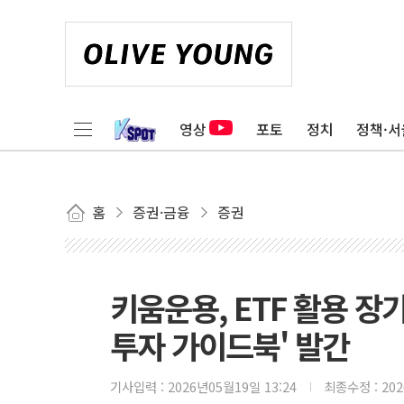
영상
포토
정치
정책·서
홈
증권·금융
증권
키움운용, ETF 활용 장기
투자 가이드북' 발간
기사입력 :
2026년05월19일 13:24
최종수정 :
20