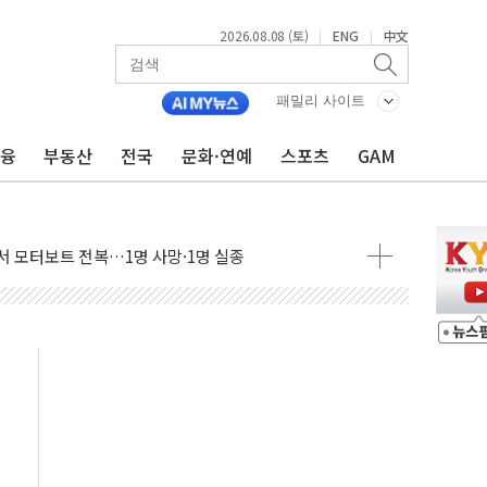
2026.08.08 (토)
ENG
中文
|
|
패밀리 사이트
금융
부동산
전국
문화·연예
스포츠
GAM
흉기 난동…60대 남성 2명 숨져
손해 보는 일 없게"…'결혼 페널티' 22개 과제 손본다
서 모터보트 전복…1명 사망·1명 실종
자 기림의 날 참석..."국제적 시민 연대로 목소리 내야"
질 중 실종 60대 나흘만에 숨진 채 발견
 흉기 살해 10대 아들 체포
 '뻔뻔' 받아친 정청래…제주 연설서 신경전 고조
재검토 지시…與 "적극 환영"·野 "졸속 국정"
주의보…10일까지 최대 3.5m 높은 물결
사망 23명…정부, 비상대응기구 가동
, 수도 베이징도 부동산 규제 철폐