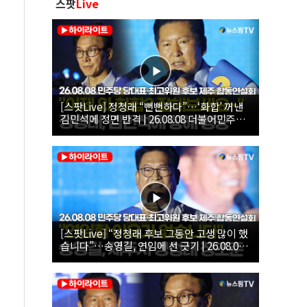
스팟
Live
[스팟Live] 정청래 “뻔뻔하다”…‘화합’ 꺼낸
김민석에 정면 반격 | 26.08.08 더불어민주당
당대표·최고위원 후보 제주 합동연설회
[스팟Live] “정청래 후보 그동안 고생 많이 했
습니다”…송영길, 연임에 선 긋기 | 26.08.08
더불어민주당 당대표·최고위원 후보 제주 합
동연설회