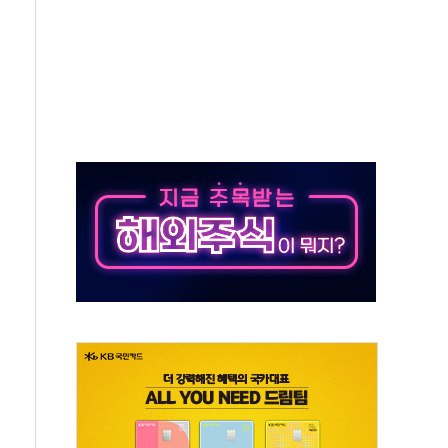
위 상승으로 피서객 7명 고립…전원 구조
별똥별 멍' 운영…페르세우스 유성우 관측
시간당 50mm 이상 폭우…호우경보 발효
0대 숨져…온열질환 여부 조사
능시험 오전 집중 편성…체감온도 38도 넘으면 중단
누르기 방지법' 전면 재검토 지시
시간당 20~30mm 강한 비...가뭄 해소될 듯
지속…내륙 곳곳 소나기
 검토, 민주당 스스로 원칙 뒤집는 것"