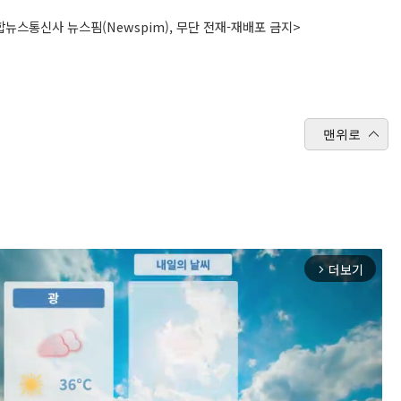
뉴스통신사 뉴스핌(Newspim), 무단 전재-재배포 금지>
맨위로
더보기
arrow_forward_ios