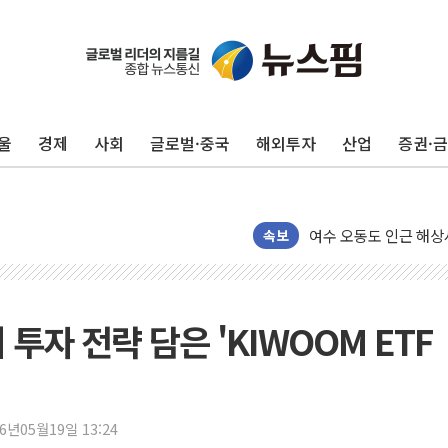
울
경제
사회
글로벌·중국
해외투자
산업
증권·
서울 중랑구 주택가서 
李대통령 "결혼 때문에 
여수 오동도 인근 해상
추미애, '위안부' 피해
속보
인천 선재도 갯벌서 해루
인천서 말다툼 중 어머니
'화합' 꺼낸 김민석에
 투자 전략 담은 'KIWOOM ETF
李대통령, ISA 개편 
동해중부 전 해상 풍랑
연일 폭염에 온열질환 
26년05월19일 13:24
中 전방위 아파트 부양