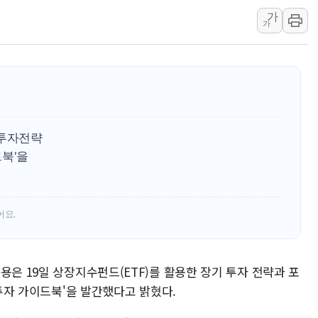
가
인제 용대리 계곡서 수
가
동해시, 11~14일 '
강원 중·남부 동해안 
청양 밭에서 일하던 9
폭염에 車 운전면허 기
李대통령, 'ISA·주가
F투자전략
'호우 특보' 경북 울진 
드북'을
주말 무더위·열대야 
오세훈 "용산공원 주택
어요.
용은 19일 상장지수펀드(ETF)를 활용한 장기 투자 전략과 포
 투자 가이드북'을 발간했다고 밝혔다.