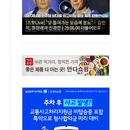
[스팟Live] “당 돌아가는 모습에 분노”…김민
석, 정청래와 신경전 | 26.08.08 더불어민주당
당대표·최고위원 후보 제주 합동연설회