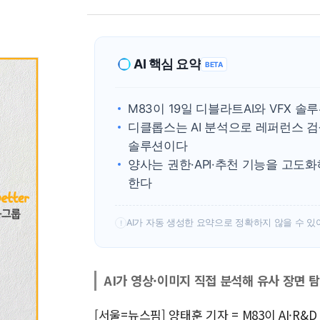
AI 핵심 요약
BETA
M83이 19일 디블라트AI와 VFX 
디클롭스는 AI 분석으로 레퍼런스 검
솔루션이다
양사는 권한·API·추천 기능을 고도화
한다
AI가 자동 생성한 요약으로 정확하지 않을 수 있
!
AI가 영상·이미지 직접 분석해 유사 장면 
[서울=뉴스핌] 양태훈 기자 = M83이 AI·R&