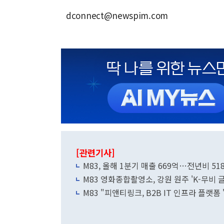
dconnect@newspim.com
[관련기사]
M83, 올해 1분기 매출 669억…전년비 51
M83 영화종합촬영소, 강원 원주 'K-무비
M83 "피앤티링크, B2B IT 인프라 플랫폼