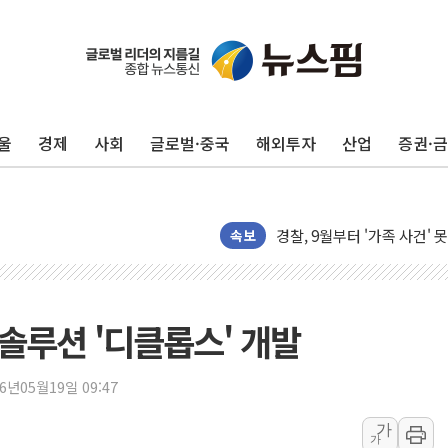
울
경제
사회
글로벌·중국
해외투자
산업
증권·
후티 반군, 예멘 정부군과 
42.5도 역대급 폭염…동물
경찰, 9월부터 '가족 사건'
속보
포스코홀딩스, 포스코인터·D
태국 학교서 중학생 총기 난사
40.2도 찍은 서울 등 폭염
작 솔루션 '디클롭스' 개발
"文정부 악몽 재현 안돼"..
신세계사이먼 '대구 프리미엄 
26년05월19일 09:47
李대통령, 호우 피해 경북 
가
가
'변기 수리' 집주인에게 흉기