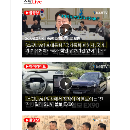
스팟
Live
[스팟Live] 李대통령 "국가폭력 피해자, 국가
가 치유해야…국가 책임 유효기간 없어"｜
26.08.07 국가폭력 피해자 위로 오찬
[스팟Live] 일상에서 장점이 더 돋보이는 '전
기 패밀리 SUV' 볼보 EX90