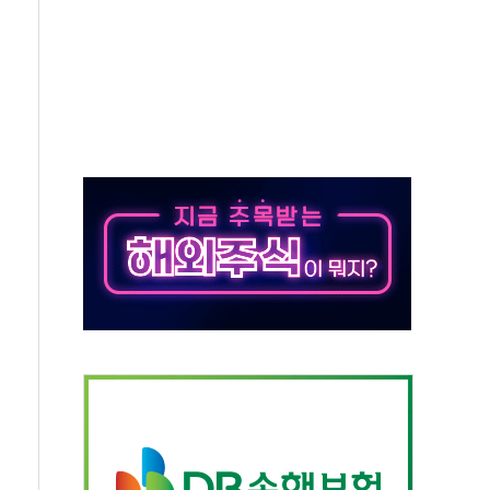
억원
개…"재무구조 개편"
열질환 보장…폭염기 신속 보상 강화
 진단 분야 독점 라이선스 계약"
11' 캐나다 IND 신청
 군 장병 금융교육·전역 지원 협약
보험' 6개월 배타적사용권 획득
 상폐 위기…관리종목 우려 지정예고 총 63개
경쟁률… 실수요자 관심