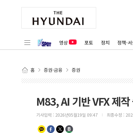
영상
포토
정치
정책·서
홈
증권·금융
증권
M83, AI 기반 VFX 제
기사입력 :
2026년05월19일 09:47
최종수정 :
20