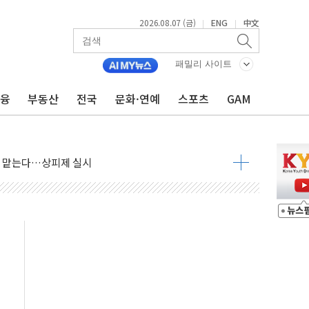
2026.08.07 (금)
ENG
中文
|
|
패밀리 사이트
금융
부동산
전국
문화·연예
스포츠
GAM
사우디 동시 공격… 위기 고조되는 또 다른 중동 화약고
들도 특별식으로 여름나기 [뉴스핌 줌인]
 못 맡는다…상피제 실시
X 지분 일부 매각
...최소 7명 사망
중대경보 해제…누적 온열질환자 2872명
.李 부동산 세제안에 與 내부서 '총선·대선 직격탄' 우려
아울렛' 건립 '본궤도'
안동·의성 특별재난지역 선포
 휘두른 30대 세입자…경찰, 현행범 체포