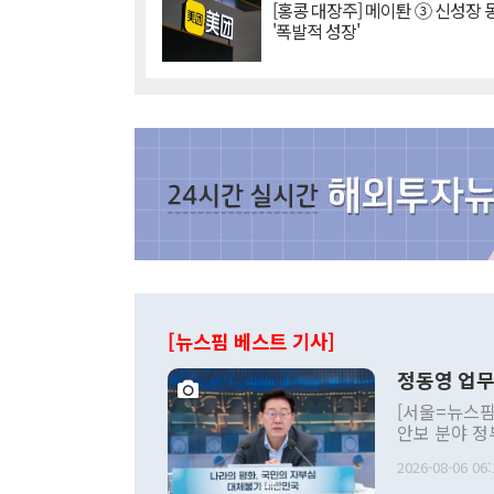
[홍콩 대장주] 메이퇀 ③ 신성장
'폭발적 성장'
[뉴스핌 베스트 기사]
정동영 업무
[서울=뉴스핌
안보 분야 정
평화공존 발전
2026-08-06 06:
발언 중에는 