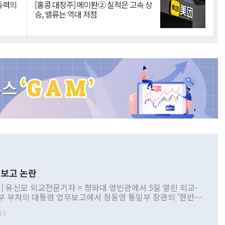
 동력의
[홍콩 대장주] 메이퇀② 실적은 고속 상
승, 밸류는 역대 저점
보고 논란
] 유신모 외교전문기자 = 청와대 영빈관에서 5일 열린 외교·
부 부처의 대통령 업무보고에서 정동영 통일부 장관의 '한반도
 구상'과 업무보고 발언이 논란을 빚고 있다. 이날 정 장관의
10
정부 내 조율을 거치지 않은 사안을 정책으로 추진하겠다고 공