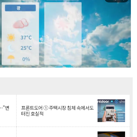
Mute
…"변
프론트도어 ① 주택시장 침체 속에서도
터진 호실적