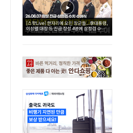
[스팟Live] 한자리에 모인 장군들...李대통령,
이상렬 대장 등 진급 장성 4명에 삼정검 수치
직접 수여｜26.08.07 장성 진급·삼정검 수치
수여식