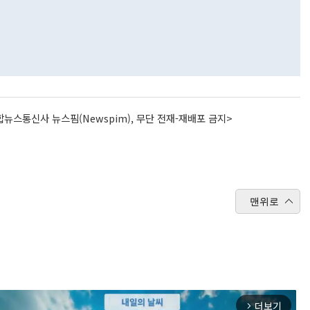
뉴스통신사 뉴스핌(Newspim), 무단 전재-재배포 금지>
맨위로
더보기
arrow_forward_ios