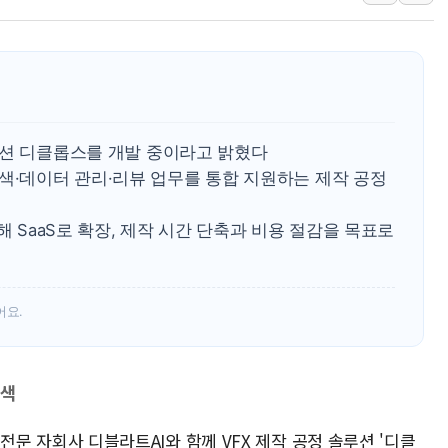
워트, 상반기 영업이익 30
프롬바이오, 10일 거래 재
NH농협생명, 농작업 중 온
아바코, 2분기 매출 120억원
랩지노믹스 "디엑솜과 美 암
솔루션 디클롭스를 개발 중이라고 밝혔다
보로노이, 폐암 치료제 'VRN
색·데이터 관리·리뷰 업무를 통합 지원하는 제작 공정
푸본현대생명, 육군 3군단과
해 SaaS로 확장, 제작 시간 단축과 비용 절감을 목표로
교보생명, '교보K-맞춤건강
벼랑 끝 선 '동전주' 무더기
1순위보다 낮은 특별공급 
어요.
탐색
D 전문 자회사 디블라트AI와 함께 VFX 제작 공정 솔루션 '디클