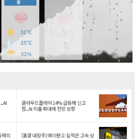
Mute
.AI
클라우드플레어 14% 급등해 신고
점...AI 지출 확대에 전망 상향
 동력의
[홍콩 대장주] 메이퇀② 실적은 고속 상