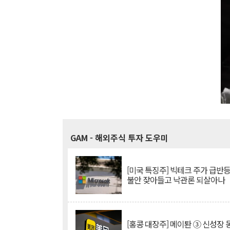
GAM
- 해외주식 투자 도우미
[미국 특징주] 빅테크 주가 급반등..
불안 잦아들고 낙관론 되살아나
[홍콩 대장주] 메이퇀 ③ 신성장