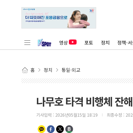
영상
포토
정치
정책·서
홈
정치
통일·외교
나무호 타격 비행체 잔해
기사입력 :
2026년05월15일 18:19
최종수정 :
20