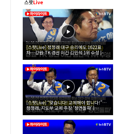
스팟
Live
[스팟Live] 정청래 대구 승리에도 1622표
차…강원·TK 경선 이긴 김민석 1위 수성 |
26.08.09 더불어민주당 당대표·최고위원 후
보 대구·경북 합동연설회
[스팟Live] “맞습니다! 교체해야 합니다!”…
정청래, 지도부 교체 주장 ‘정면돌파’ |
26.08.09 더불어민주당 당대표·최고위원 후
보 대구·경북 합동연설회