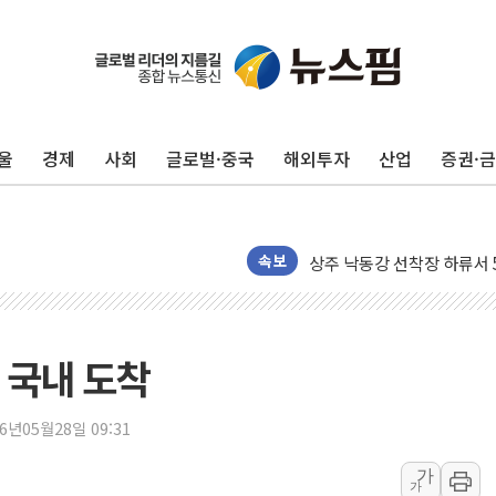
울
경제
사회
글로벌·중국
해외투자
산업
증권·
평택 진위면 공장서 질식사
포항 블루밸리 국가산단에 '
상주 낙동강 선착장 하류서 50
속보
[종합] 김민석, 정청래에 누적 '
민주당 경북도당위원장에 오중
인천서 말다툼 중 어머니 살
 국내 도착
김민석, 강원·대구·경북 경선서
[속보] 민주, 강원·대구·경북 
26년05월28일 09:31
[속보] 민주, 경북 경선 결과 
가
가
[속보] 민주, 대구 경선 결과 