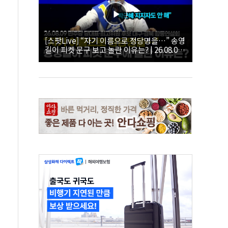
[스팟Live] “자기 이름으로 정당명을…” 송영
길이 피켓 문구 보고 놀란 이유는? | 26.08.09
더불어민주당 당대표·최고위원 후보 대구·경
북 합동연설회