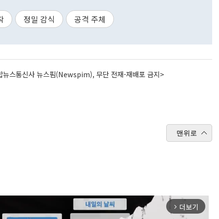
착
정밀 감식
공격 주체
뉴스통신사 뉴스핌(Newspim), 무단 전재-재배포 금지>
맨위로
더보기
arrow_forward_ios