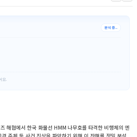
[속보] 민주, 강원 경선 결과 
정재헌 CEO, SKT 장기고
최태원, 노소영에 9440억
분석 중...
하나금융, 명동 소상공인에 
인천시 광복절 현수막 '태
병무청, 보충역 전면 손질…
홈플러스發 대형마트 판매,
윤준병·이해민 의원, '정부
어요.
'호우·산사태 주의보' 울진 
여야, 황희 '버스 하우스' 공
무즈 해협에서 한국 화물선 HMM 나무호를 타격한 비행체의 엔
 공격 주체 등 사건 진상을 파악하기 위해 이 잔해를 정밀 분석