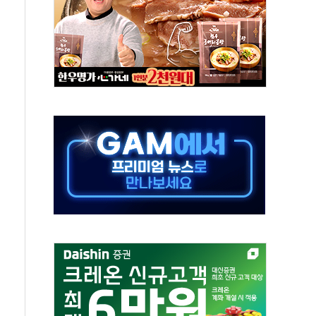
발표...김민석 50.30% 정청래 41.94% 송영길 7.76%
객 400명 맞이…"마음 잇는 시간 되길"
 지급 확정되나…재상고 앞두고 막판 셈법
'행복상자' 전달
극기 거꾸로' 논란…이틀만에 철거
 예술·체육요원 최대 33% 감축
 역대 최대폭 감소한 9.4%↓…유통업계 양극화 심화
 특사'로 콜롬비아 대통령 취임식 참석
시간당 30mm 강한 비...호우 피해 없어
방…野 "청년 우롱 기괴" vs 與 "송구한 해프닝"