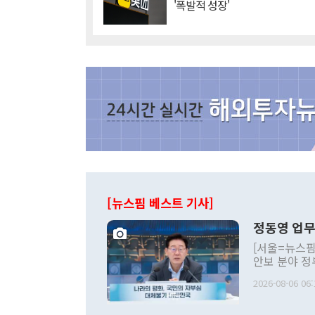
'폭발적 성장'
[뉴스핌 베스트 기사]
정동영 업무
[서울=뉴스핌
안보 분야 정
평화공존 발전
2026-08-06 06:
발언 중에는 
언한 것이 있
령은 공개적으