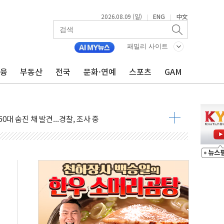
2026.08.09 (일)
ENG
中文
|
|
패밀리 사이트
금융
부동산
전국
문화·연예
스포츠
GAM
고 발생…작업자 1명 숨져
철강 AI융합실증센터' 들어선다
대 숨진 채 발견...경찰, 조사 중
1.48%p' 차 선두 유지...金 46.01% vs 鄭 44.53%
기 당선...합산득표율 68.63%
해 10대 구속…범행 후 반려견도 죽여
 정청래에 승리…金 48.54% vs 鄭 44.40%
경선 결과...김민석 48.54% 정청래 44.40%
발표...김민석 47.37% 정청래 45.71% 송영길 6.92%
발표...정청래 47.82% 김민석 46.35% 송영길 5.83%