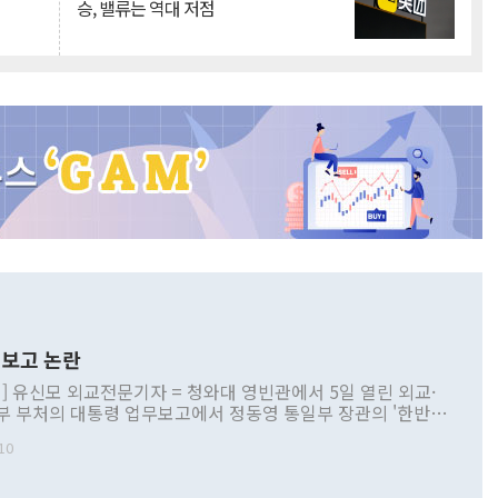
승, 밸류는 역대 저점
보고 논란
] 유신모 외교전문기자 = 청와대 영빈관에서 5일 열린 외교·
부 부처의 대통령 업무보고에서 정동영 통일부 장관의 '한반도
 구상'과 업무보고 발언이 논란을 빚고 있다. 이날 정 장관의
10
정부 내 조율을 거치지 않은 사안을 정책으로 추진하겠다고 공
는가 하면 사실 관계에 맞지 않은 설명도 있었다. 이재명 대통
로 신중을 기해 달라고 경고했고, 조현 외교부 장관은 '이상