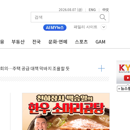
2026.08.07 (금)
ENG
中文
|
|
패밀리 사이트
금융
부동산
전국
문화·연예
스포츠
GAM
회견·주요 정당 - 8월 7일
민석 후보 - 8월 7일
차 회의…주택 공급 대책 막바지 조율할 듯
즈 통항 금지 법안 검토
 상승… "2분기 기업 순이익 21% 증가" 전망
 나토 회원국 공격 검토… 거짓 깃발 작전"
재회…로봇·AI 데이터센터·모빌리티 구체화
·아이온큐·도어대시↑ VS 샌디스크·피그마·앱러빈↓
 반대…상법·자본시장법 개정 논의"
 차익실현 속 혼조세...웨스턴디지털·샌디스크↓