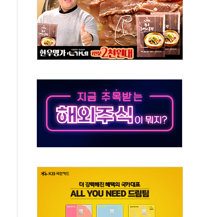
에 긴급 안보 점검회의
호르무즈 재개방 기대에 강세
조까지, 상승...호실적 보고 기업 상승세 뚜렷
인 '사파리' 공격… 시민들 공포감 극대화 전략
' 임시 주총 기대감에 홀로 상한가…마진 잔액은 사상 최고
버리지 위험수위…숨은 차입이 더 큰 변수"
대응 1단계 진압 중
야, 경쟁상대 中과 비교해야"
하는 '선봉'의 대민 봉사