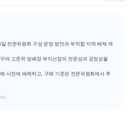
청와대, 북한 단거리 탄도미사일 발사
금값 7주 만에 최고…美 고용 둔화·
[인도증시] 중동 긴장 완화에 실적 호
러, 1인칭시점 드론으로 우크라 민간
[베트남 증시] 지수 하락 속 'DGC
 전문위원회 구성·운영 방안과 부적합 지역 배제 계
'월가의 황제' 다이먼 "금융시장 레
 꾸려 고준위 방폐장 부지선정의 전문성과 공정성을
양주 섬유염색공장서 화재 1명 중상…
김정관 산업부 장관 "주 52시간 손봐
해 사전에 배제하고, 구체 기준은 전문위원회에서 추
해군 1함대 창설 80주년…지역과 함께
어요.