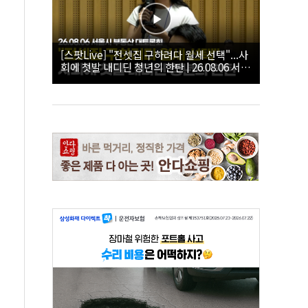
[스팟Live] "전셋집 구하려다 월세 선택"...사
회에 첫발 내디딘 청년의 한탄 | 26.08.06 서울
시 부동산 대토론회