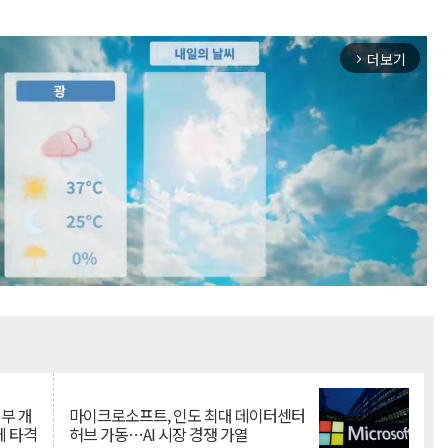
더보기
arrow_forward_ios
Mute
뇌부 개
마이크로소프트, 인도 최대 데이터센터
에 타격
허브 가동…AI 시장 경쟁 가열