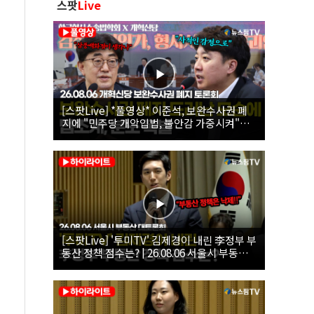
스팟
Live
[스팟Live] *풀영상* 이준석, 보완수사권 폐
지에 "민주당 개악입법, 불안감 가중시켜"｜
26.08.06 개혁신당 보완수사권 폐지 토론회
[스팟Live] '투미TV' 김제경이 내린 李정부 부
동산 정책 점수는? | 26.08.06 서울시 부동산
대토론회