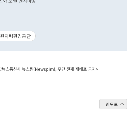
민친화 모델 벤치마킹
원자력환경공단
뉴스통신사 뉴스핌(Newspim), 무단 전재-재배포 금지>
맨위로