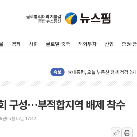
울
경제
사회
글로벌·중국
해외투자
산업
증권·
[오늘의 국회일정] 상임위·세미나·기자
[민주 당권주자 일정] 송영길·정청래·김
李대통령, 오늘 부동산 정책 점검 2
[오늘의 정치일정] 8월 7일(금)
속보
이란 의회, 美·이스라엘 선박 호르무
유럽증시, 견조한 실적 소화하며 대부분
리투아니아 국방 "러, 우크라 드론으로
회 구성…부적합지역 배제 착수
구광모, 내주 실리콘밸리서 젠슨 황 
뉴욕증시 개장 전 특징주...모더나
26년05월15일 17:42
김정관 장관 "영업이익 N% 성과급
가
가
뉴욕증시 프리뷰, 미 주가선물 AI주