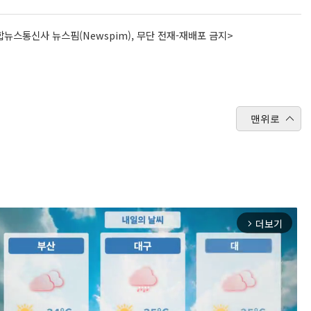
뉴스통신사 뉴스핌(Newspim), 무단 전재-재배포 금지>
맨위로
더보기
arrow_forward_ios