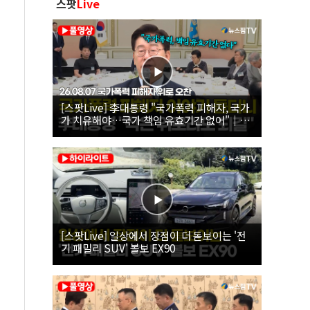
스팟
Live
[스팟Live] 李대통령 "국가폭력 피해자, 국가
가 치유해야…국가 책임 유효기간 없어"｜
26.08.07 국가폭력 피해자 위로 오찬
[스팟Live] 일상에서 장점이 더 돋보이는 '전
기 패밀리 SUV' 볼보 EX90