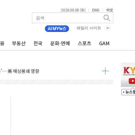
2026.08.08 (토)
ENG
中文
|
|
패밀리 사이트
금융
부동산
전국
문화·연예
스포츠
GAM
 정청래 격차 확대'
타진
최고치
 요구
낮아지며 상승… STOXX 600 지수는 나흘 연속 최고치
세
엘·이란 위협에 맞설 자체 억지력 강화