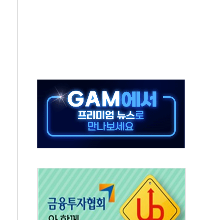
동
톱'… 美 해상봉쇄 영향
각
체주 '활짝'
스닥 선물 1%대 상승
상 기대 후퇴
·태양광주↑ VS 트레이드데스크·웬디스↓
 끝까지 찾겠다"
중 완화 전환점"