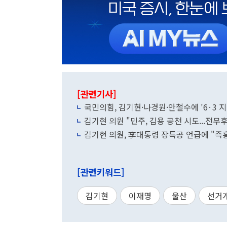
[관련기사]
국민의힘, 김기현·나경원·안철수에 '6·3
김기현 의원 "민주, 김용 공천 시도...전
김기현 의원, 李대통령 장특공 언급에 "즉
[관련키워드]
김기현
이재명
울산
선거