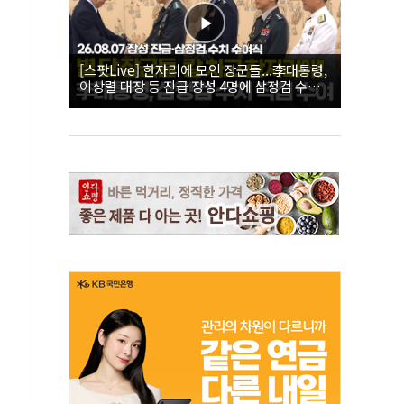
[스팟Live] 한자리에 모인 장군들...李대통령,
이상렬 대장 등 진급 장성 4명에 삼정검 수치
직접 수여｜26.08.07 장성 진급·삼정검 수치
수여식