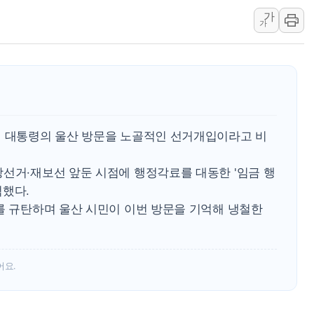
가
美 항소법원, 백악관 무도회장 공사 중단 명령…트럼프 제
가
이란 핵심 원유 수출항 '하르그섬', 최근 1주일 이상 '올스
美 고용 쇼크에 엔화 장중 급등…시장은 "또 개입했나" 촉
[AI MY 뉴스] 뉴욕 반도체주 프리뷰...美 고용 쇼크에 반도
뉴욕증시 프리뷰, 美 고용 쇼크에 금리 인상 우려 후퇴…나
[종합] 美 7월 고용 2만3000명 감소 '쇼크'…9월 금리 인
명 대통령의 울산 방문을 노골적인 선거개입이라고 비
[사진] 이슬람 수니파 3개국, 공동방위협정 체결
뉴욕증시 개장 전 특징주...아틀라시안·클라우드플레어
방선거·재보선 앞둔 시점에 행정각료를 대동한 '임금 행
보훈부, 미 DPAA와 MOU… "6·25 미군 실종자 7359명
적했다.
트럼프 "금리 내려야"…파월 때와 달리 워시엔 톤 낮춰
를 규탄하며 울산 시민이 이번 방문을 기억해 냉철한
특정 정치인 측근 포항시 정책특보 내정설...포항시 '시끌'
李 "해남 태양광, 대한민국 다음 100년 밑거름…수도권 집
어요.