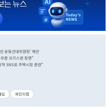
 지선 공동선대위원장' 제안
무후무한 괴기스런 장면"
흥적 SNS로 주택시장 혼란"
개입
국민의힘