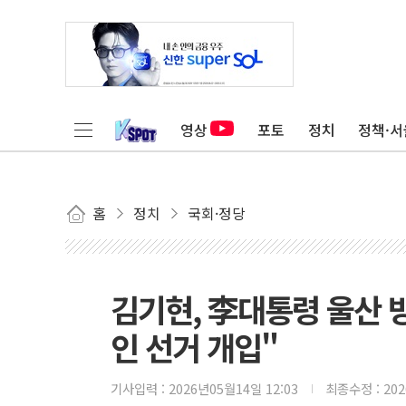
영상
포토
정치
정책·서
홈
정치
국회·정당
김기현, 李대통령 울산 
인 선거 개입"
기사입력 :
2026년05월14일 12:03
최종수정 :
20