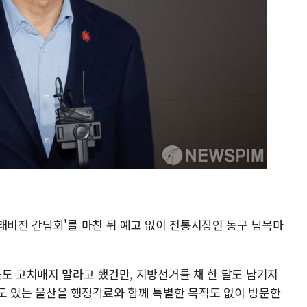
래비전 간담회'를 마친 뒤 예고 없이 전통시장인 동구 남목마
끈도 고쳐매지 말라고 했건만, 지방선거를 채 한 달도 남기지
도 있는 울산을 행정각료와 함께 특별한 목적도 없이 방문한