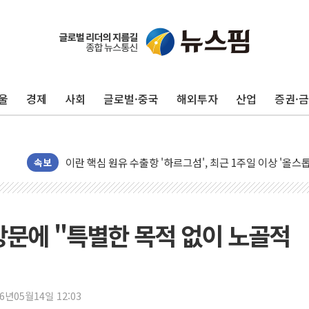
울
경제
사회
글로벌·중국
해외투자
산업
증권·
민주, 오늘 제주·인천 경선 결과 발표...'김민석 재역전 vs
속보
한상협, 업계 개인정보 보안 새판 짠다…'자율규제단체' 
뉴욕증시, 고용 쇼크에 금리 인상 우려 후퇴…S&P500 
트럼프, 쿡 연준 이사 해임 재추진…"26일까지 의혹 소명"
방문에 "특별한 목적 없이 노골적
유럽증시, 美 고용 예상 밖 부진에 연준 금리 인상 가능성 
미 연준 매파 기세 꺾이나…고용 감소에 9월 동결 전망 우
[종합] 이슬람 수니파 3국, '공동방위협정' 체결… 이스라
26년05월14일 12:03
트럼프, 백신·자폐증 행정명령 검토…"이르면 다음 주"