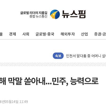
평택 진위면 공장서 질식사
포항 블루밸리 국가산단에 '
울
경제
사회
글로벌·중국
해외투자
산업
증권·
상주 낙동강 선착장 하류서 50
[종합] 김민석, 정청래에 누적 1
민주당 경북도당위원장에 오중
인천서 말다툼 중 어머니 살
속보
김민석, 강원·대구·경북 경선서
[속보] 민주, 강원·대구·경북 
[속보] 민주, 경북 경선 결과 
해 막말 쏟아내...민주, 능력으로
[속보] 민주, 대구 경선 결과 
[속보] 민주, 강원 경선 결과 
정재헌 CEO, SKT 장기고
26년05월14일 11:49
최태원, 노소영에 9440억