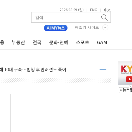
2026.08.09 (일)
ENG
中文
|
|
고 발생…작업자 1명 숨져
패밀리 사이트
철강 AI융합실증센터' 들어선다
금융
부동산
전국
문화·연예
스포츠
GAM
대 숨진 채 발견...경찰, 조사 중
.48%p 차 선두 유지...金 46.01% vs 鄭 44.53%
기 당선...합산득표율 68.63%
해 10대 구속…범행 후 반려견도 죽여
 정청래에 승리…金 48.54% vs 鄭 44.40%
경선 결과...김민석 48.54% 정청래 44.40%
발표...김민석 47.37% 정청래 45.71% 송영길 6.92%
발표...정청래 47.82% 김민석 46.35% 송영길 5.83%
발표...김민석 50.30% 정청래 41.94% 송영길 7.76%
객 400명 맞이…"마음 잇는 시간 되길"
 지급 확정되나…재상고 앞두고 막판 셈법