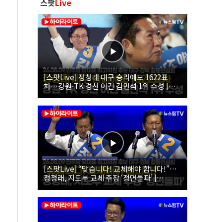
스팟
Live
[스팟Live] 정청래 대구 승리에도 1622표
차…강원·TK 경선 이긴 김민석 1위 수성 |
26.08.09 더불어민주당 당대표·최고위원 후
보 대구·경북 합동연설회
[스팟Live] “맞습니다! 교체해야 합니다!”…
정청래, 지도부 교체 주장 ‘정면돌파’ |
26.08.09 더불어민주당 당대표·최고위원 후
보 대구·경북 합동연설회