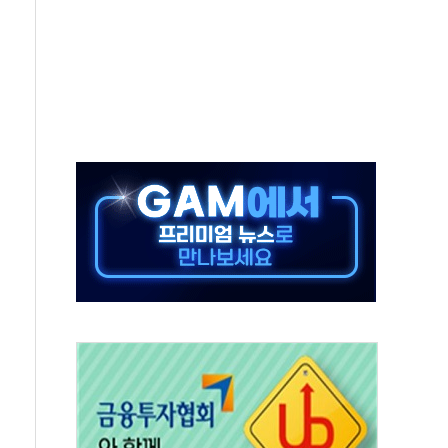
'행복상자' 전달
극기 거꾸로' 논란…이틀만에 철거
 예술·체육요원 최대 33% 감축
 역대 최대폭 감소한 9.4%↓…유통업계 양극화 심화
 특사'로 콜롬비아 대통령 취임식 참석
시간당 30mm 강한 비...호우 피해 없어
방…野 "청년 우롱 기괴" vs 與 "송구한 해프닝"