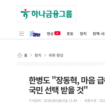
영상
포토
정치
정책·서
홈
정치
국회·정당
한병도 "장동혁, 마음 급
국민 선택 받을 것"
기사입력 :
2026년05월14일 11:49
최종수정 :
20