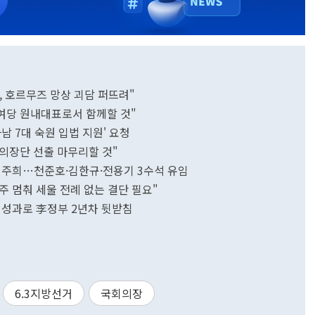
힘, 호르무즈 망상 괴담 퍼뜨려"
권여당 원내대표로서 함께할 것"
하남 7대 숙원 입법 지원' 요청
회의장단 선출 마무리할 것"
 이주희…천준호·김한규·전용기 3수석 유임
주 멈춰 세울 전례 없는 결단 필요"
 성과로 李정부 2년차 뒷받침
6.3지방선거
국회의장