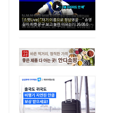
[스팟Live] “자기 이름으로 정당명을…” 송영
길이 피켓 문구 보고 놀란 이유는? | 26.08.09
더불어민주당 당대표·최고위원 후보 대구·경
북 합동연설회