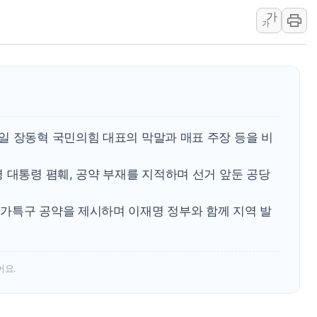
가
하나금융, 명동 소상공인에 
가
인천시 광복절 현수막 '태
병무청, 보충역 전면 손질…
홈플러스發 대형마트 판매,
윤준병·이해민 의원, '정부
'호우·산사태 주의보' 울진 
일 장동혁 국민의힘 대표의 막말과 매표 주장 등을 비
여야, 황희 '버스 하우스' 공
 대통령 폄훼, 공약 부재를 지적하며 선거 앞둔 공당
가특구 공약을 제시하며 이재명 정부와 함께 지역 발
어요.