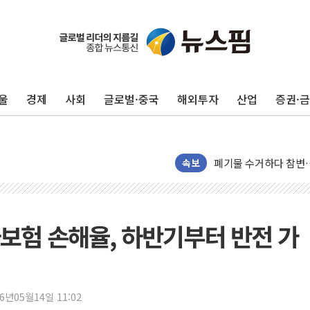
울
경제
사회
글로벌·중국
해외투자
산업
증권·
美, 이란전 출구전략 
강릉·동해·삼척 시간당
폐기물 수거하다 참변
서울 중랑구 주택가서 
속보
李대통령 "결혼 때문에 
여수 오동도 인근 해상
추미애, '위안부' 피해
차보험 손해율, 하반기부터 반전 가
인천 선재도 갯벌서 해루
인천서 말다툼 중 어머니
'화합' 꺼낸 김민석에
26년05월14일 11:02
李대통령, ISA 개편 