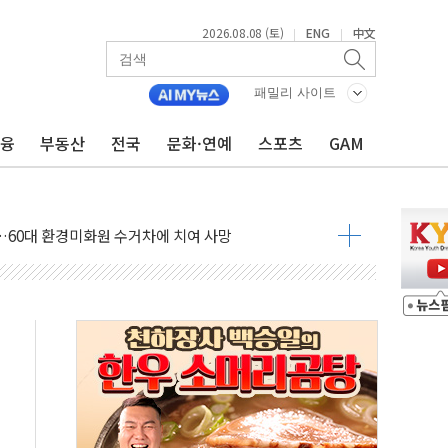
2026.08.08 (토)
ENG
中文
|
|
패밀리 사이트
금융
부동산
전국
문화·연예
스포츠
GAM
만지작…공습 한계·탄약 부족 현실화
 최대 50㎜ 폭우…강원 동해안 강한 비 어어져
…60대 환경미화원 수거차에 치여 사망
흉기 난동…60대 남성 2명 숨져
손해 보는 일 없게"…'결혼 페널티' 22개 과제 손본다
서 모터보트 전복…1명 사망·1명 실종
자 기림의 날 참석..."국제적 시민 연대로 목소리 내야"
질 중 실종 60대 나흘만에 숨진 채 발견
 흉기 살해 10대 아들 체포
 '뻔뻔' 받아친 정청래…제주 연설서 신경전 고조
재검토 지시…與 "적극 환영"·野 "졸속 국정"