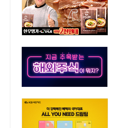
주의보…10일까지 최대 3.5m 높은 물결
사망 23명…정부, 비상대응기구 가동
, 수도 베이징도 부동산 규제 철폐
위 상승으로 피서객 7명 고립…전원 구조
별똥별 멍' 운영…페르세우스 유성우 관측
시간당 50mm 이상 폭우…호우경보 발효
0대 숨져…온열질환 여부 조사
능시험 오전 집중 편성…체감온도 38도 넘으면 중단
누르기 방지법' 전면 재검토 지시