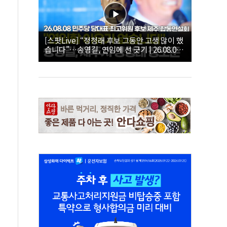
[스팟Live] “정청래 후보 그동안 고생 많이 했
습니다”…송영길, 연임에 선 긋기 | 26.08.08
더불어민주당 당대표·최고위원 후보 제주 합
동연설회