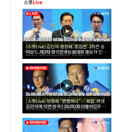
스팟
Live
[스팟Live] 김민석·정청래 ‘초접전’ 2차전 승
자는?...제3차 정기전국당원대회 후보자 인천
합동연설회 생중계 | 26.08.08
[스팟Live] 정청래 “뻔뻔하다”…‘화합’ 꺼낸
김민석에 정면 반격 | 26.08.08 더불어민주당
당대표·최고위원 후보 제주 합동연설회