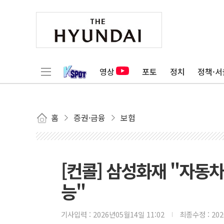
영상
포토
정치
정책·서
홈
증권·금융
보험
[컨콜] 삼성화재 "자동
능"
기사입력 :
2026년05월14일 11:02
최종수정 :
20