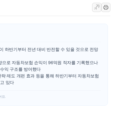
가
동해중부 전 해상 풍랑
가
연일 폭염에 온열질환 
中 전방위 아파트 부양
인제 용대리 계곡서 수
동해시, 11~14일 '
강원 중·남부 동해안 
이 하반기부터 전년 대비 반전할 수 있을 것으로 전망
청양 밭에서 일하던 9
폭염에 車 운전면허 기
향으로 자동차보험 손익이 96억원 적자를 기록했으나
李대통령, 'ISA·주가
 수익 구조를 방어했다
전략·제도 개편 효과 등을 통해 하반기부터 자동차보험
고 있다
어요.