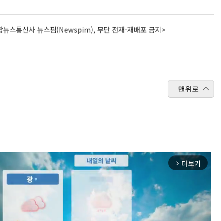
뉴스통신사 뉴스핌(Newspim), 무단 전재-재배포 금지>
맨위로
더보기
arrow_forward_ios